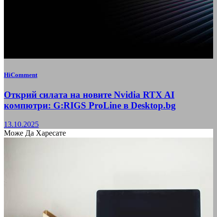
HiComment
Открий силата на новите Nvidia RTX AI
компютри: G:RIGS ProLine в Desktop.bg
13.10.2025
Може Да Харесате