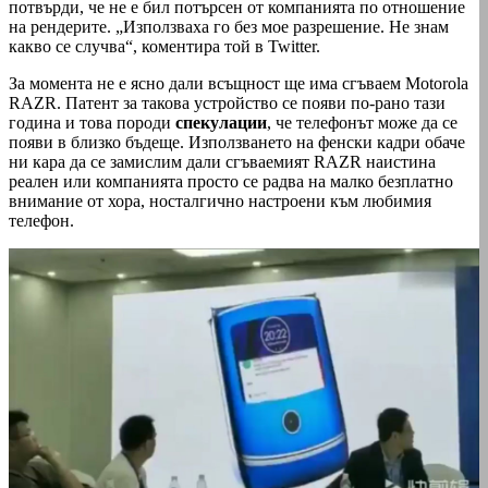
потвърди, че не е бил потърсен от компанията по отношение
на рендерите. „Използваха го без мое разрешение. Не знам
какво се случва“, коментира той в Twitter.
За момента не е ясно дали всъщност ще има сгъваем Motorola
RAZR. Патент за такова устройство се появи по-рано тази
година и това породи
спекулации
, че телефонът може да се
появи в близко бъдеще. Използването на фенски кадри обаче
ни кара да се замислим дали сгъваемият RAZR наистина
реален или компанията просто се радва на малко безплатно
внимание от хора, носталгично настроени към любимия
телефон.