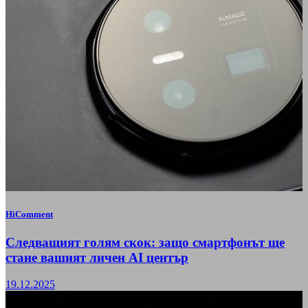
HiComment
Следващият голям скок: защо смартфонът ще
стане вашият личен AI център
19.12.2025