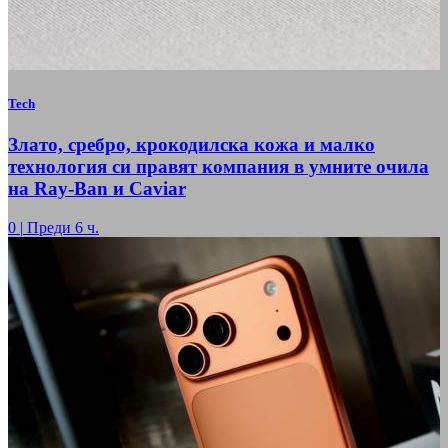
Tech
Злато, сребро, крокодилска кожа и малко
технология си правят компания в умните очила
на Ray-Ban и Caviar
0
|
Преди 6 ч.