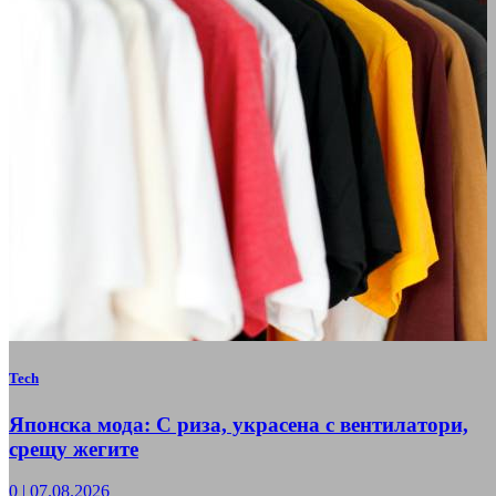
Tech
Японска мода: С риза, украсена с вентилатори,
срещу жегите
0
|
07.08.2026