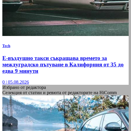
Tech
Е-въздушно такси съкращава времето за
междуградско пътуване в Калифорния от 35 до
едва 9 минути
0
|
05.08.2026
Избрано от редактора
Селекция от статии и ревюта от редакторите на HiComm