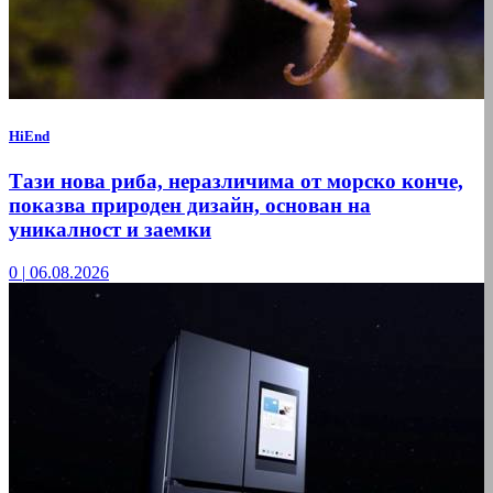
HiEnd
Тази нова риба, неразличима от морско конче,
показва природен дизайн, основан на
уникалност и заемки
0
|
06.08.2026