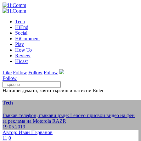
Tech
HiEnd
Social
HiComment
Play
How To
Review
Hicast
Like
Follow
Follow
Follow
Follow
Напиши думата, която търсиш и натисни Enter
Tech
Гъвкав телефон, гъвкави ръце: Lenovo присвои видео на фен
за реклама на Motorola RAZR
19.05.2019
Автор: Иван Първанов
11
0