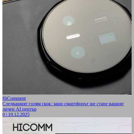
HiComment
Следващият голям скок: защо смартфонът ще стане вашият
личен AI център
0
|
19.12.2025