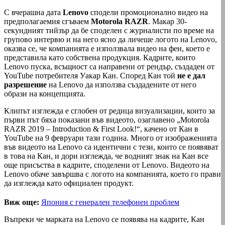
С вчерашна дата
Lenovo
сподели промоционално видео на
предполагаемия сгъваем
Motorola RAZR
. Макар 30-
секундният тийзър да бе споделен с журналисти по време на
групово интервю и на него ясно да личеше логото на Lenovo,
оказва се, че компанията е използвала видео на фен, което е
представила като собствена продукция. Кадрите, които
Lenovo пуска, всъщност са направени от рендър, създаден от
YouTube потребителя Уакар Кан. Според Кан той
не е дал
разрешение
на Lenovo да използва създадените от него
образи на концепцията.
Клипът изглежда е сглобен от редица визуализации, които за
първи път бяха показани във видеото, озаглавено „Motorola
RAZR 2019 – Introduction & First Look!“, качено от Кан в
YouTube на 9 февруари тази година. Много от изображенията
във видеото на Lenovo са идентични с тези, които се появяват
в това на Кан, и дори изглежда, че водният знак на Кан все
още присъства в кадрите, споделени от Lenovo. Видеото на
Lenovo обаче завършва с логото на компанията, което го прави
да изглежда като официален продукт.
Виж още:
Япония с генерален телефонен проблем
Въпреки че марката на Lenovo се появява на кадрите, Кан