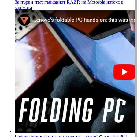
За първи път: гъвкавият RAZR на Motorola изтече в
мрежата
Lenovo демонстрира и първото „гъвкаво“ лаптоп PC!