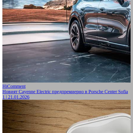
HiComment
Новият Cayenne Electric предпремиерно в Porsche Center Sofia
1
|
21.01.2026