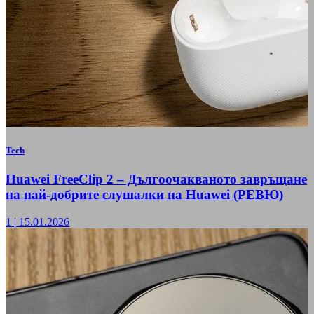
Tech
Huawei FreeClip 2 – Дългоочакваното завръщане
на най-добрите слушалки на Huawei (РЕВЮ)
1
|
15.01.2026