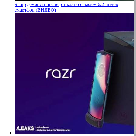
Sharp демонстрира вертикално сгъваем 6.2-инчов
смартфон (ВИДЕО)