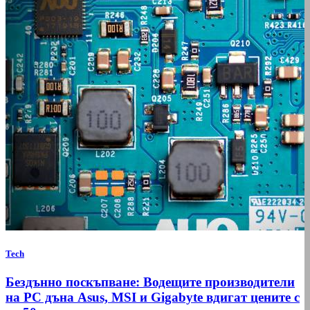
Tech
Бездънно поскъпване: Водещите производители
на РС дъна Asus, MSI и Gigabyte вдигат цените с