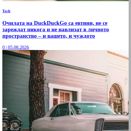
Tech
Очилата на DuckDuckGo са евтини, не се
зареждат никога и не навлизат в личното
пространство – и вашето, и чуждото
0
|
05.08.2026