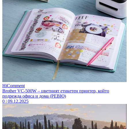
HiComment
Brother VC-500W – цветният етикетен принтер, който
подрежда офиса и дома (РЕВЮ)
0
|
09.12.2025