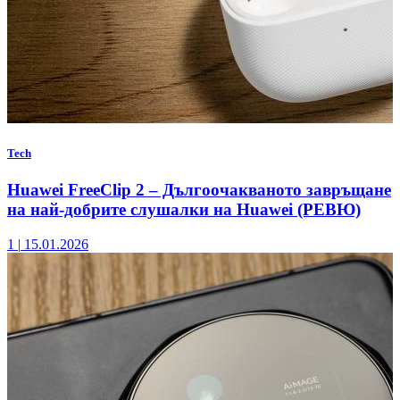
Tech
Huawei FreeClip 2 – Дългоочакваното завръщане
на най-добрите слушалки на Huawei (РЕВЮ)
1
|
15.01.2026