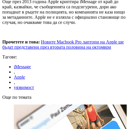
Още през 2013 година Apple криптира iMessage от край до
край, казвайки, че съобщенията са подсигурени, дори ако
попаднат в ръцете на полицията, но компанията не каза нищо
за метаданните. Apple не е излязла с официално становище по
случая, но очакваме това да се случи.
Прочетете и това:
Новите Macbook Pro лаптопи на Apple ще
бъдат представени през втората половина на октомври
Тагове:
iMessage
,
Apple
,
уязвимост
Още по темата