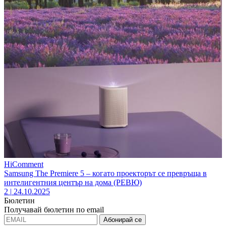
HiComment
Samsung The Premiere 5 – когато проекторът се превръща в
интелигентния център на дома (РЕВЮ)
2
|
24.10.2025
Бюлетин
Получавай бюлетин по email