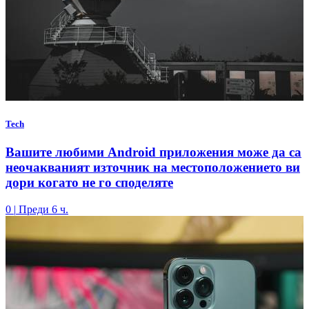
Tech
Вашите любими Android приложения може да са
неочакваният източник на местоположението ви
дори когато не го споделяте
0
|
Преди 6 ч.