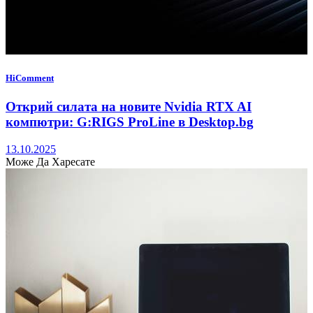
HiComment
Открий силата на новите Nvidia RTX AI
компютри: G:RIGS ProLine в Desktop.bg
13.10.2025
Може Да Харесате