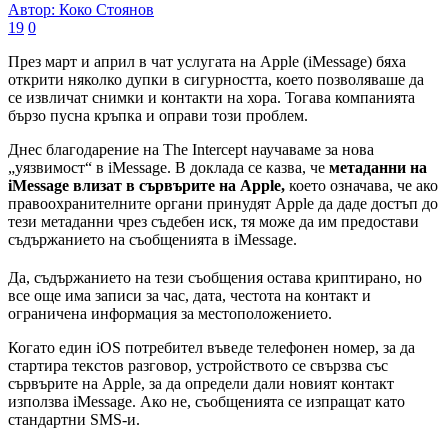
Автор: Коко Стоянов
19
0
През март и април в чат услугата на Apple (iMessage) бяха
открити няколко дупки в сигурността, което позволяваше да
се извличат снимки и контакти на хора. Тогава компанията
бързо пусна кръпка и оправи този проблем.
Днес благодарение на The Intercept научаваме за нова
„уязвимост“ в iMessаge. В доклада се казва, че
метаданни на
iMessage влизат в сървърите на Apple,
което означава, че ако
правоохранителните органи принудят Apple да даде достъп до
тези метаданни чрез съдебен иск, тя може да им предостави
съдържанието на съобщенията в iMessаge.
Да, съдържанието на тези съобщения остава криптирано, но
все още има записи за час, дата, честота на контакт и
ограничена информация за местоположението.
Когато един iOS потребител въведе телефонен номер, за да
стартира текстов разговор, устройството се свързва със
сървърите на Apple, за да определи дали новият контакт
използва iMessage. Ако не, съобщенията се изпращат като
стандартни SMS-и.