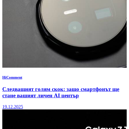
HiComment
Следващият голям скок: защо смартфонът ще
стане вашият личен AI център
19.12.2025