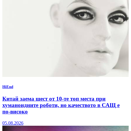
HiEnd
Китай заема шест от 10-те топ места при
хуманоидните роботи, но качеството в САЩ е
по-високо
05.08.2026