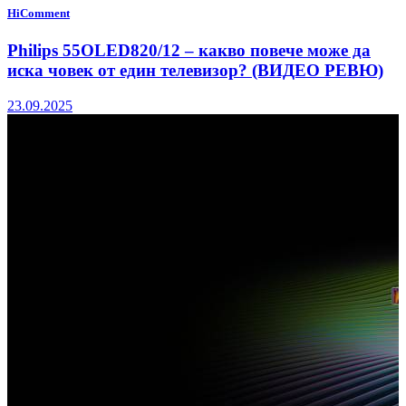
HiComment
Philips 55OLED820/12 – какво повече може да
иска човек от един телевизор? (ВИДЕО РЕВЮ)
23.09.2025