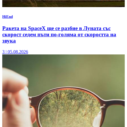
HiEnd
Ракета на SpaceX ще се разбие в Луната със
скорост седем пъти по-голяма от скоростта на
звука
3
|
05.08.2026