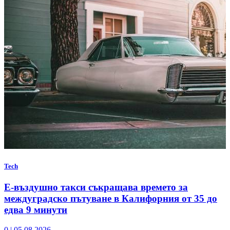
Tech
Е-въздушно такси съкращава времето за
междуградско пътуване в Калифорния от 35 до
едва 9 минути
0
|
05.08.2026