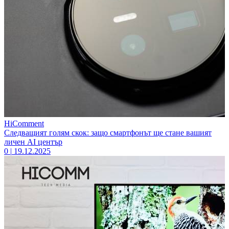
HiComment
Следващият голям скок: защо смартфонът ще стане вашият
личен AI център
0
|
19.12.2025