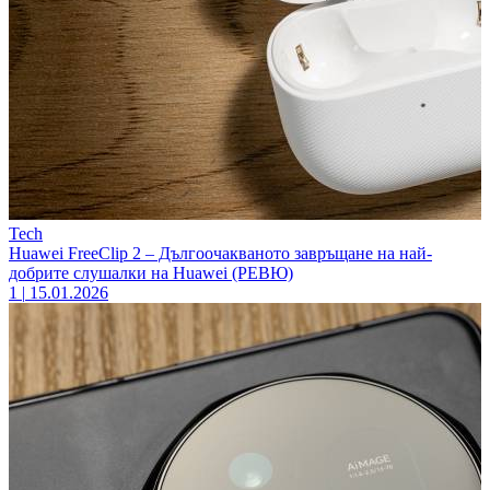
Tech
Huawei FreeClip 2 – Дългоочакваното завръщане на най-
добрите слушалки на Huawei (РЕВЮ)
1
|
15.01.2026