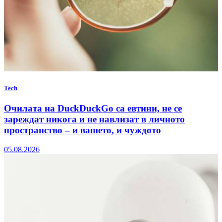
Tech
Очилата на DuckDuckGo са евтини, не се
зареждат никога и не навлизат в личното
пространство – и вашето, и чуждото
05.08.2026