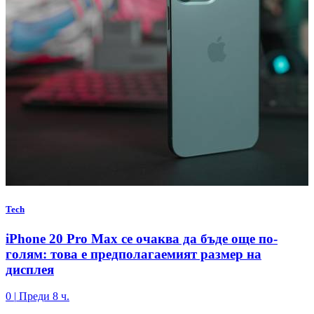
Tech
iPhone 20 Pro Max се очаква да бъде още по-
голям: това е предполагаемият размер на
дисплея
0
|
Преди 8 ч.