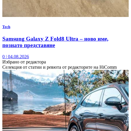
Tech
Samsung Galaxy Z Fold8 Ultra – ново име,
познато представяне
0
|
04.08.2026
Избрано от редактора
Селекция от статии и ревюта от редакторите на HiComm