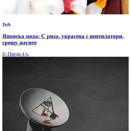
Tech
Японска мода: С риза, украсена с вентилатори,
срещу жегите
0
|
Преди 4 ч.