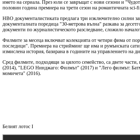
името на сериала. През юли се завръщат с нови сезони и "Чуд
половин година премиера на трети сезон на романтичната sci-fi
HBO документалистиката предлага три изключително силни за
дoкументалната поредица "30-метрова вълна" разкава за десетг
документи по журналистическото разследване, сложило начало
Филмите за месеца включват колекцията от четири фима от пор
последици". Премиера на стрийминг ще има и румънската сатир
измислена история, базирана в годините на управлението на д
Сред филмите, подходящи за цялото семейство, са двете части
(2014), "LEGO Нинджаго: Филмът" (2017) и "Лего филмът: Бат
момичета" (2016).
Белият лотос I