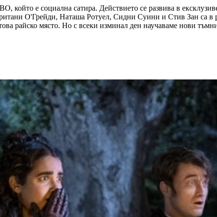
ВО, който е социална сатира. Действието се развива в ексклузи
тани О'Грейди, Наташа Ротуел, Сидни Суини и Стив Зан са в ро
 това райско място. Но с всеки изминал ден научаваме нови тъм