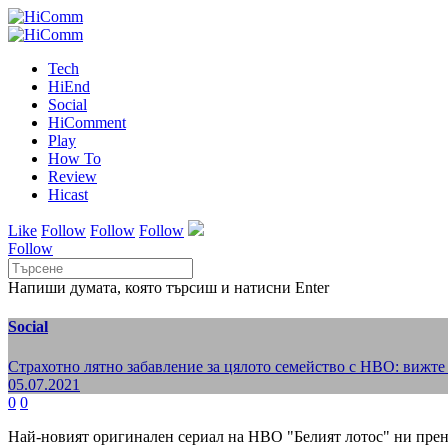
Tech
HiEnd
Social
HiComment
Play
How To
Review
Hicast
Like
Follow
Follow
Follow
Follow
Напиши думата, която търсиш и натисни Enter
Social
Страхотно лятно забавление за цялото семейство с HBO: вижт
05.07.2021
0
0
Най-новият оригинален сериал на HBO "Белият лотос" ни прена