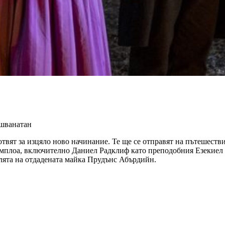
ишванатан
твят за изцяло ново начинание. Те ще се отправят на пътешеств
амплоа, включително Даниел Радклиф като преподобния Езекиел 
ята на отдадената майка Прудънс Абърдийн.