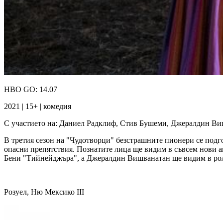
HBO GO: 14.07
2021 | 15+ | комедия
С участието на: Даниел Радклиф, Стив Бушеми, Джералдин В
В третия сезон на "Чудотворци" безстрашните пионери се подго
опасни препятствия. Познатите лица ще видим в съвсем нови 
Бени "Тийнейджъра", а Джералдин Вишванатан ще видим в рол
Розуел, Ню Мексико ІІІ