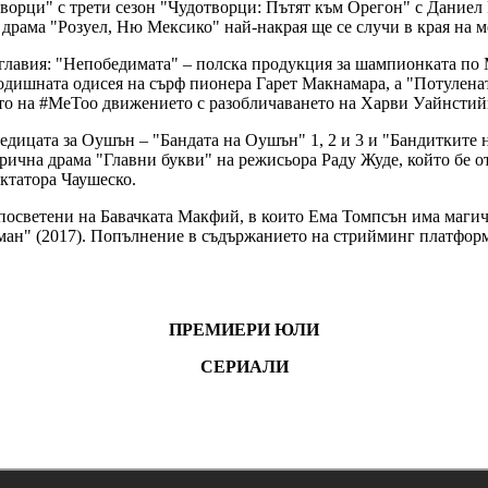
отворци" с трети сезон "Чудотворци: Пътят към Орегон" с Дание
 драма "Розуел, Ню Мексико" най-накрая ще се случи в края на м
главия: "Непобедимата" – полска продукция за шампионката п
одишната одисея на сърф пионера Гарет Макнамара, а "Потуленат
то на #MeToo движението с разобличаването на Харви Уайнстий
едицата за Оушън – "Бандата на Оушън" 1, 2 и 3 и "Бандитките
ична драма "Главни букви" на режисьора Раду Жуде, който бе о
иктатора Чаушеско.
, посветени на Бавачката Макфий, в които Ема Томпсън има маг
ман" (2017). Попълнение в съдържанието на стрийминг платформ
ПРЕМИЕРИ ЮЛИ
СЕРИАЛИ