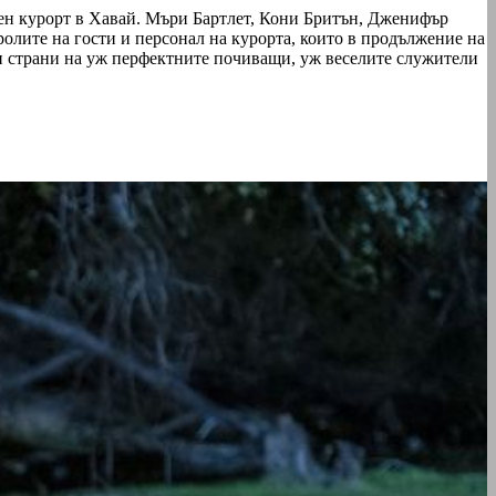
вен курорт в Хавай. Мъри Бартлет, Кони Бритън, Дженифър
лите на гости и персонал на курорта, които в продължение на
ни страни на уж перфектните почиващи, уж веселите служители