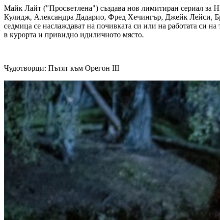
Майк Лайт ("Просветлена") създава нов лимитиран сериал за Н
Кулидж, Александра Дадарио, Фред Хечингър, Джейк Лейси, Бри
седмица се наслаждават на почивката си или на работата си на
в курорта и привидно идиличното място.
Чудотворци: Пътят към Орегон III