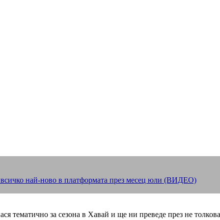
е всичко най-ново в платформата през месец юли (ВИДЕО)
ся тематично за сезона в Хавай и ще ни преведе през не толков