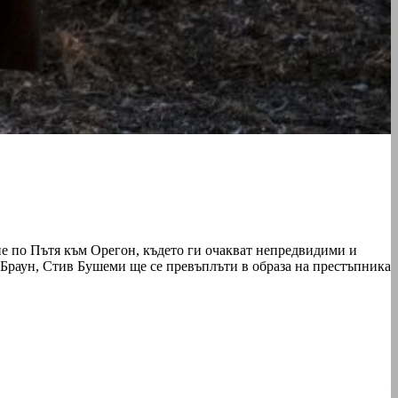
ие по Пътя към Орегон, където ги очакват непредвидими и
Браун, Стив Бушеми ще се превъплъти в образа на престъпника