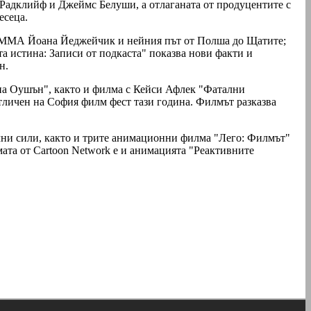
л Радклийф и Джеймс Белуши, а отлаганата от продуцентите с
есеца.
о ММА Йоана Йеджейчик и нейния път от Полша до Щатите;
а истина: Записи от подкаста" показва нови факти и
н.
 на Оушън", както и филма с Кейси Афлек "Фатални
тличен на София филм фест тази година. Филмът разказва
ични сили, както и трите анимационни филма "Лего: Филмът"
ата от Cartoon Network е и анимацията "Реактивните