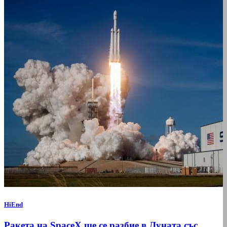
HiEnd
Ракета на SpaceX ще се разбие в Луната със