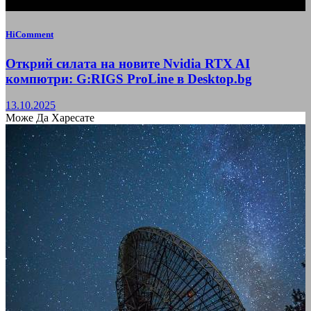
HiComment
Открий силата на новите Nvidia RTX AI
компютри: G:RIGS ProLine в Desktop.bg
13.10.2025
Може Да Харесате