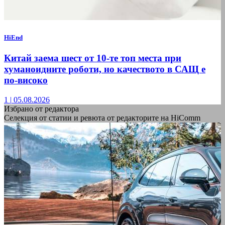
HiEnd
Китай заема шест от 10-те топ места при
хуманоидните роботи, но качеството в САЩ е
по-високо
1
|
05.08.2026
Избрано от редактора
Селекция от статии и ревюта от редакторите на HiComm