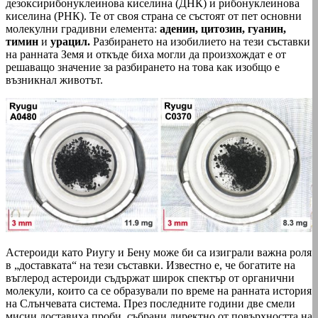
дезоксирибонуклеинова киселина (ДНК) и рибонуклеинова
киселина (РНК). Те от своя страна се състоят от пет основни
молекулни градивни елемента:
аденин, цитозин, гуанин,
тимин
и
урацил.
Разбирането на изобилието на тези съставки
на ранната Земя и откъде биха могли да произхождат е от
решаващо значение за разбирането на това как изобщо е
възникнал животът.
Астероиди като Риугу и Бену може би са изиграли важна роля
в „доставката“ на тези съставки. Известно е, че богатите на
въглерод астероиди съдържат широк спектър от органични
молекули, които са се образували по време на ранната история
на Слънчевата система. През последните години две смели
мисии доставиха проби, събрани директно от повърхността на