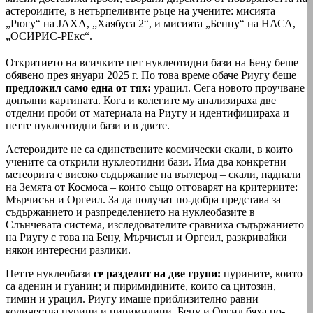
астероидите, в нетърпеливите ръце на учените: мисията
„Рюгу“ на JAXA, „Хаябуса 2“, и мисията „Бенну“ на НАСА,
„ОСИРИС-РЕкс“.
Откритието на всичките пет нуклеотидни бази на Бену беше
обявено през януари 2025 г. По това време обаче Риугу беше
предложил само една от тях:
урацил. Сега новото проучване
допълни картината. Кога и колегите му анализираха две
отделни проби от материала на Риугу и идентифицираха и
петте нуклеотидни бази и в двете.
Астероидите не са единствените космически скали, в които
учените са открили нуклеотидни бази. Има два конкретни
метеорита с високо съдържание на въглерод – скали, паднали
на Земята от Космоса – които също отговарят на критериите:
Мърчисън и Оргеил. За да получат по-добра представа за
съдържанието и разпределението на нуклеобазите в
Слънчевата система, изследователите сравниха съдържанието
на Риугу с това на Бену, Мърчисън и Оргеил, разкривайки
някои интересни разлики.
Петте нуклеобази
се разделят на две групи:
пурините, които
са аденин и гуанин; и пиримидините, които са цитозин,
тимин и урацил. Риугу имаше приблизително равни
количества пурини и пиримидини. Бену и Оргил бяха по-