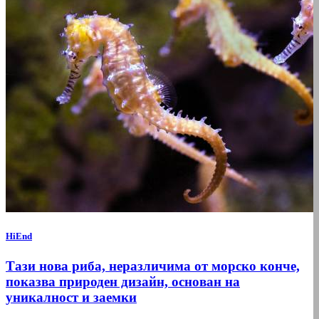
HiEnd
Тази нова риба, неразличима от морско конче,
показва природен дизайн, основан на
уникалност и заемки