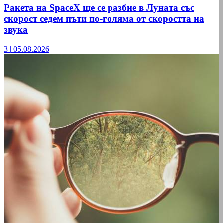
Ракета на SpaceX ще се разбие в Луната със
скорост седем пъти по-голяма от скоростта на
звука
3
|
05.08.2026