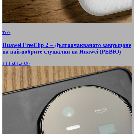
Tech
Huawei FreeClip 2 – Дългоочакваното завръщане
на най-добрите слушалки на Huawei (РЕВЮ)
1
|
15.01.2026