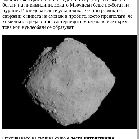
богати на пиримидини, докато Мърчисън беше по-богат на
пурини. Изследователите установиха, че тези разлики са
свързани с нивата на амоняк в пробите, което предполага, че
химичната среда вътре в астероидите може да влияе върху
това кои нуклеобази се образуват.
Откриването на тимина също е
доста интригуващо.