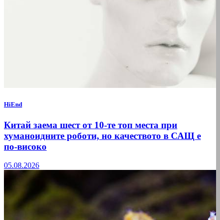
HiEnd
Китай заема шест от 10-те топ места при
хуманоидните роботи, но качеството в САЩ е
по-високо
05.08.2026