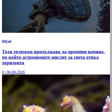
HiEnd
Този телескоп продължава да променя начина,
по който астрономите мислят за света отвъд
хоризонта
0
|
06.08.2026