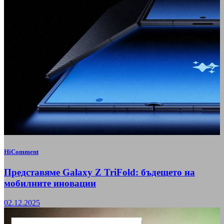
HiComment
Представяме Galaxy Z TriFold: бъдещето на
мобилните иновации
02.12.2025