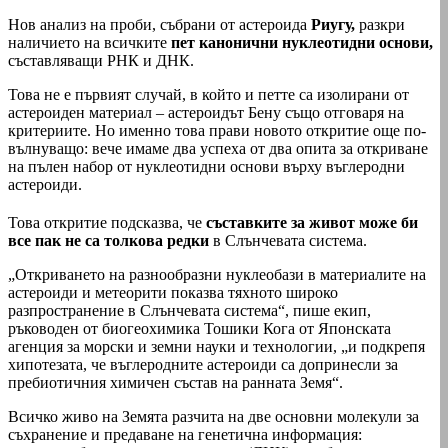
Нов анализ на проби, събрани от астероида
Риугу,
разкри
наличието на всичките
пет канонични нуклеотидни основи,
съставляващи РНК и ДНК.
Това не е първият случай, в който и петте са изолирани от
астероиден материал – астероидът Бену също отговаря на
критериите. Но именно това прави новото откритие още по-
вълнуващо: вече имаме два успеха от два опита за откриване
на пълен набор от нуклеотидни основи върху въглеродни
астероиди.
Това откритие подсказва, че
съставките за живот може би
все пак не са толкова редки
в Слънчевата система.
„Откриването на разнообразни нуклеобази в материалите на
астероиди и метеорити показва тяхното широко
разпространение в Слънчевата система“, пише екип,
ръководен от биогеохимика Тошики Кога от Японската
агенция за морски и земни науки и технологии, „и подкрепя
хипотезата, че въглеродните астероиди са допринесли за
пребиотичния химичен състав на ранната Земя“.
Всичко живо на Земята разчита на две основни молекули за
съхранение и предаване на генетична информация: