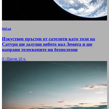
HiEnd
Изкуствен пръстен от сателити като този на
Сатурн ще задуши небето над Земята и ще
направи телескопите ни безполезни
0
|
Преди 10 ч.