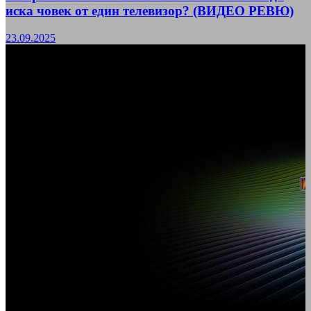
иска човек от един телевизор? (ВИДЕО РЕВЮ)
23.09.2025