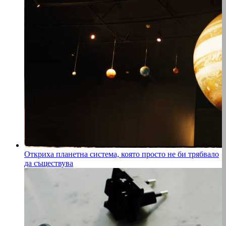
Откриха планетна система, която просто не би трябвало
да съществува