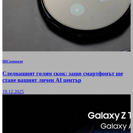
HiComment
Следващият голям скок: защо смартфонът ще
стане вашият личен AI център
19.12.2025