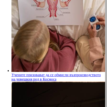
Учените призовават да се обмисли възпроизводството
на човешкия род в Космоса