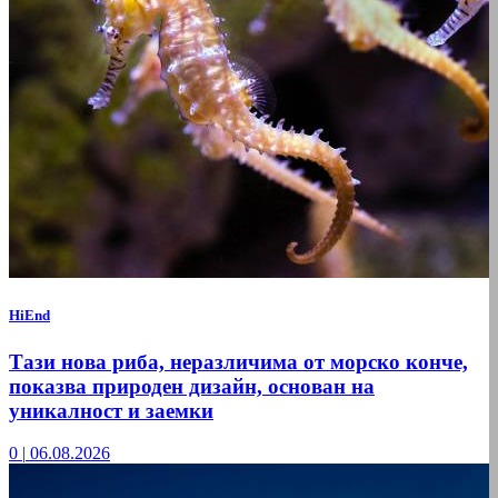
HiEnd
Тази нова риба, неразличима от морско конче,
показва природен дизайн, основан на
уникалност и заемки
0
|
06.08.2026