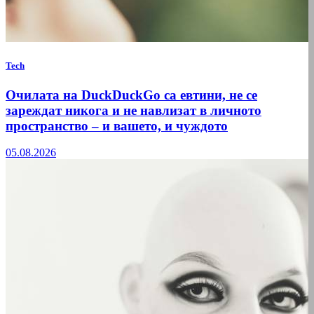
Tech
Очилата на DuckDuckGo са евтини, не се
зареждат никога и не навлизат в личното
пространство – и вашето, и чуждото
05.08.2026