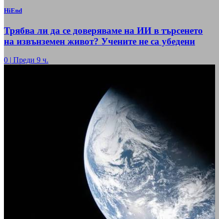
HiEnd
Трябва ли да се доверяваме на ИИ в търсенето
на извънземен живот? Учените не са убедени
0
|
Преди 9 ч.