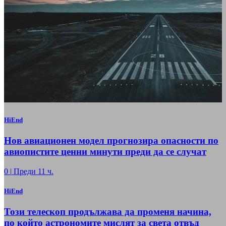
HiEnd
Нов авиационен модел прогнозира опасности по
авиопистите ценни минути преди да се случат
0
|
Преди 11 ч.
HiEnd
Този телескоп продължава да променя начина,
по който астрономите мислят за света отвъд