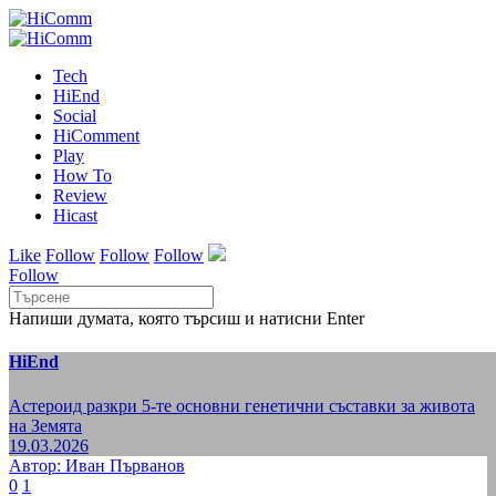
Tech
HiEnd
Social
HiComment
Play
How To
Review
Hicast
Like
Follow
Follow
Follow
Follow
Напиши думата, която търсиш и натисни Enter
HiEnd
Астероид разкри 5-те основни генетични съставки за живота
на Земята
19.03.2026
Автор: Иван Първанов
0
1