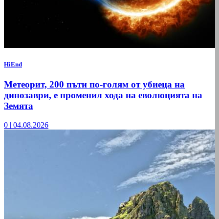
HiEnd
Метеорит, 200 пъти по-голям от убиеца на
динозаври, е променил хода на еволюцията на
Земята
0
|
04.08.2026