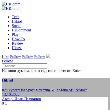
Tech
HiEnd
Social
HiComment
Play
How To
Review
Hicast
Like
Follow
Follow
Follow
Follow
Напиши думата, която търсиш и натисни Enter
HiEnd
Конкурент на SpaceX тества 5G връзка от Космоса
13.10.2022
Автор: Иван Първанов
0
1