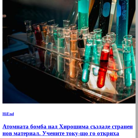
HiEnd
Атомната бомба над Хирошима създаде странен
нов материал. Учените току-що го откриха