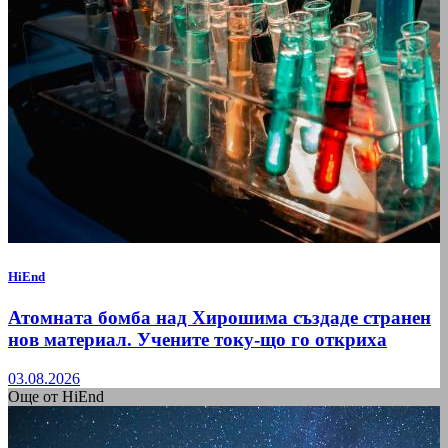
HiEnd
Атомната бомба над Хирошима създаде странен
нов материал. Учените току-що го откриха
03.08.2026
Още от HiEnd