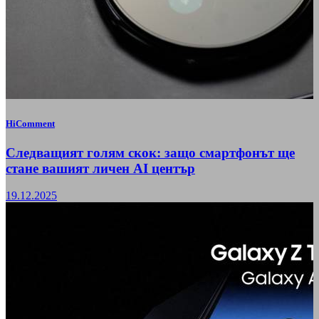
HiComment
Следващият голям скок: защо смартфонът ще
стане вашият личен AI център
19.12.2025