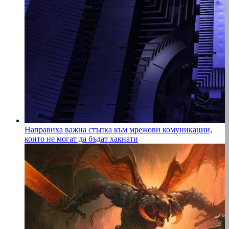
Направиха важна стъпка към мрежови комуникации,
които не могат да бъдат хакнати