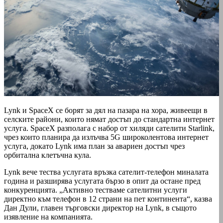
Lynk и SpaceX се борят за дял на пазара на хора, живеещи в
селските райони, които нямат достъп до стандартна интернет
услуга. SpaceX разполага с набор от хиляди сателити Starlink,
чрез които планира да излъчва 5G широколентова интернет
услуга, докато Lynk има план за авариен достъп чрез
орбитална клетъчна кула.
Lynk вече тества услугата връзка сателит-телефон миналата
година и разширява услугата бързо в опит да остане пред
конкуренцията. „Активно тестваме сателитни услуги
директно към телефон в 12 страни на пет континента“, казва
Дан Дули, главен търговски директор на Lynk, в същото
изявление на компанията.