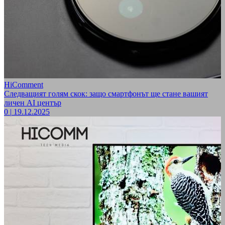
HiComment
Следващият голям скок: защо смартфонът ще стане вашият
личен AI център
0
|
19.12.2025