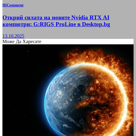
HiComment
Открий силата на новите Nvidia RTX AI
компютри: G:RIGS ProLine в Desktop.bg
13.10.2025
Може Да Харесате