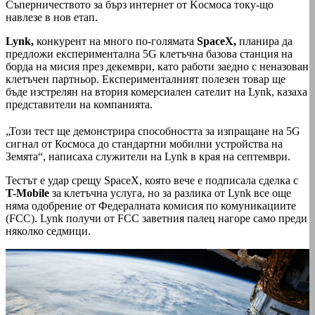
Съперничеството за бърз интернет от Kосмоса току-що
навлезе в нов етап.
Lynk,
конкурент на много по-голямата
SpaceX,
планира да
предложи експериментална 5G клетъчна базова станция на
борда на мисия през декември, като работи заедно с неназован
клетъчен партньор. Експерименталният полезен товар ще
бъде изстрелян на втория комерсиален сателит на Lynk, казаха
представители на компанията.
„Този ​​тест ще демонстрира способността за изпращане на 5G
сигнал от Космоса до стандартни мобилни устройства на
Земята“, написаха служители на Lynk в края на септември.
Тестът е удар срещу SpaceX, която вече е подписала сделка с
T-Mobile
за клетъчна услуга, но за разлика от Lynk все още
няма одобрение от Федералната комисия по комуникациите
(FCC). Lynk получи от FCC заветния палец нагоре само преди
няколко седмици.