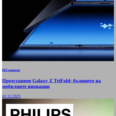
HiComment
Представяме Galaxy Z TriFold: бъдещето на
мобилните иновации
02.12.2025