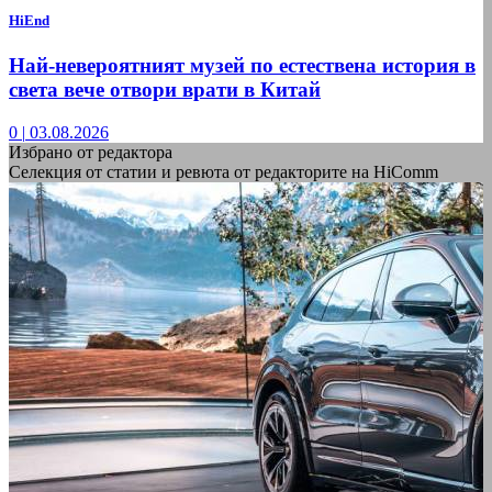
HiEnd
Най-невероятният музей по естествена история в
света вече отвори врати в Китай
0
|
03.08.2026
Избрано от редактора
Селекция от статии и ревюта от редакторите на HiComm