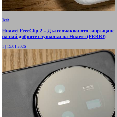
Tech
Huawei FreeClip 2 – Дългоочакваното завръщане
на най-добрите слушалки на Huawei (РЕВЮ)
1
|
15.01.2026