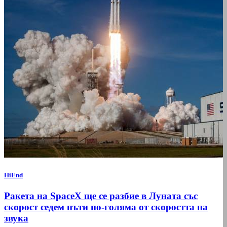
HiEnd
Ракета на SpaceX ще се разбие в Луната със
скорост седем пъти по-голяма от скоростта на
звука