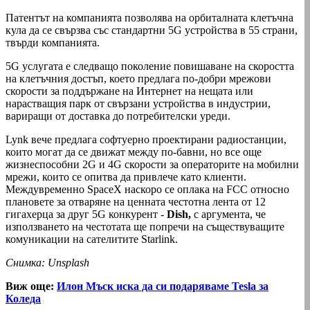
Патентът на компанията позволява на орбиталната клетъчна
кула да се свързва със стандартни 5G устройства в 55 страни,
твърди компанията.
5G услугата е следващо поколение повишаване на скоростта
на клетъчния достъп, което предлага по-добри мрежови
скорости за поддържане на Интернет на нещата или
нарастващия парк от свързани устройства в индустрии,
вариращи от доставка до потребителски уреди.
Lynk вече предлага софтуерно проектирани радиостанции,
които могат да се движат между по-бавни, но все още
жизнеспособни 2G и 4G скорости за операторите на мобилни
мрежи, които се опитва да привлече като клиенти.
Междувременно SpaceX наскоро се оплака на FCC относно
плановете за отваряне на ценната честотна лента от 12
гигахерца за друг 5G конкурент -
Dish,
с аргумента, че
използването на честотата ще попречи на съществуващите
комуникации на сателитите Starlink.
Снимка: Unsplash
Виж още:
Илон Мъск иска да си подаряваме Tesla за
Коледа