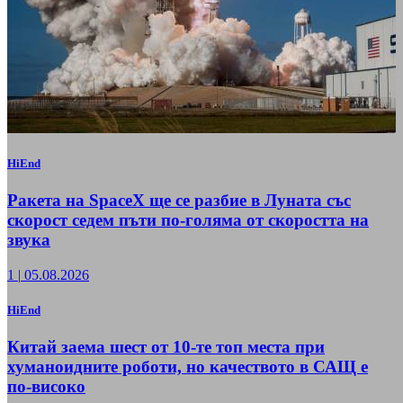
HiEnd
Ракета на SpaceX ще се разбие в Луната със
скорост седем пъти по-голяма от скоростта на
звука
1
|
05.08.2026
HiEnd
Китай заема шест от 10-те топ места при
хуманоидните роботи, но качеството в САЩ е
по-високо