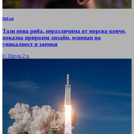
HiEnd
Тази нова риба, неразличима от морско конче,
показва природен дизайн, основан на
уникалност и заемки
0
|
Преди 2 ч.