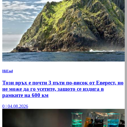
HiEnd
Този връх е почти 3 пъти по-висок от Еверест, но
не може да го усетите, защото се издига в
рамките на 600 км
0
|
04.08.2026