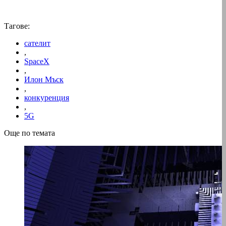
Тагове:
сателит
,
SpaceX
,
Илон Мъск
,
конкуренция
,
5G
Още по темата