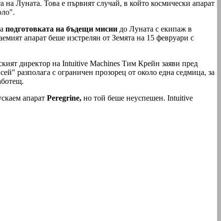
 на Луната. Това е първият случай, в който космически апарат
оло".
а
подготовката на бъдещи мисии
до Луната с екипаж в
емият апарат беше изстрелян от Земята на 15 февруари с
кият директор на Intuitive Machines Тим Крейн заяви пред
сей" разполага с ограничен прозорец от около една седмица, за
аботещ.
пускаем апарат
Peregrine,
но той беше неуспешен. Intuitive