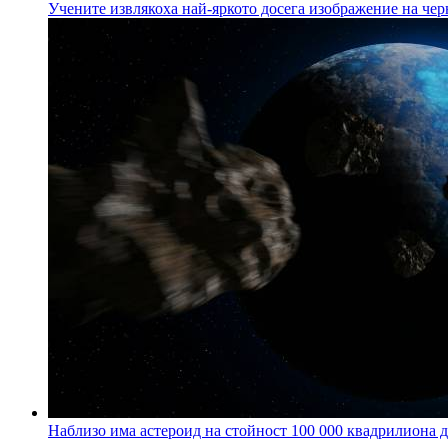
Учените извлякоха най-яркото досега изображение на чер
Наблизо има астероид на стойност 100 000 квадрилиона д