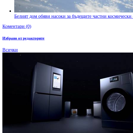
Белият дом обяви насоки за бъдещите частни космически
Коментари (0)
Избрано от редакторите
Всички