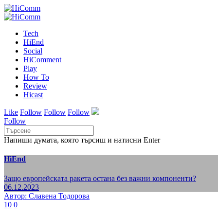
Tech
HiEnd
Social
HiComment
Play
How To
Review
Hicast
Like
Follow
Follow
Follow
Follow
Напиши думата, която търсиш и натисни Enter
HiEnd
Защо европейската ракета остана без важни компоненти?
06.12.2023
Автор: Славена Тодорова
10
0