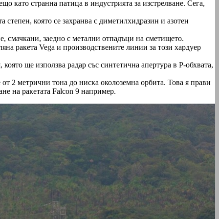
ещо като странна патица в индустрията за изстрелване. Сега,
та степен, която се захранва с диметилхидразин и азотен
ие, смачкани, заедно с метални отпадъци на сметището.
еляна ракета Vega и производствените линии за този хардуер
която ще използва радар със синтетична апертура в P-обхвата,
че от 2 метрични тона до ниска околоземна орбита. Това я прави
ане на ракетата Falcon 9 например.