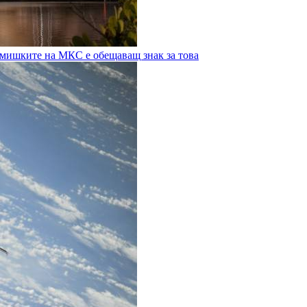
с мишките на МКС е обещаващ знак за това