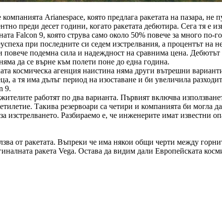
компанията Arianespace, която предлага ракетата на пазара, не 
ентно преди десет години, когато ракетата дебютира. Сега тя е 
ата Falcon 9, която струва само около 50% повече за много по-г
успеха при последните си седем изстрелвания, а процентът на н
и повече подемна сила и надеждност на сравнима цена. Дебютът н
 няма да се върне към полети поне до една година.
ата космическа агенция наистина няма други вътрешни вариант
ца, а тя има дълъг период на изоставане и би увеличила разходи
n 9.
ужителите работят по два варианта. Първият включва използванет
етилетие. Такива резервоари са четири и компанията би могла д
за изстрелването. Разбираемо е, че инженерите имат известни опа
лзва от ракетата. Въпреки че има някои общи черти между горнит
гиналната ракета Vega. Остава да видим дали Европейската косм