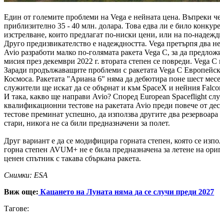
Един от големите проблеми на Vega е нейната цена. Въпреки че 
приблизително 35 - 40 млн. долара. Това едва ли е било конкур
изстрелване, които предлагат по-ниски цени, или на по-надеждн
Друго предизвикателство е надеждността. Vega претърпя два не
Avio разработи малко по-голямата ракета Vega C, за да предлож
мисия през декември 2022 г. втората степен се повреди. Vega C
Заради продължаващите проблеми с ракетата Vega C Европейск
Космоса. Ракетата "Ариана 6" няма да дебютира поне шест месе
служители ще искат да се обърнат и към SpaceX и нейния Falco
И така, какво ще направи Avio? Според European Spaceflight сл
квалификационни тестове на ракетата Avio преди повече от дес
тестове преминат успешно, да използва другите два резервоара 
стари, никога не са били предназначени за полет.
Друг вариант е да се модифицира горната степен, която се изпо
горна степен AVUM+ не е била предназначена за летене на ори
ценен спътник с такава сбъркана ракета.
Снимки: ESA
Виж още:
Кацането на Луната няма да се случи преди 2027
Тагове: