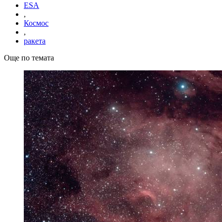
ESA
,
Космос
,
ракета
Още по темата