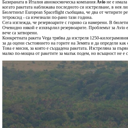
Базираната в Италия авиокосмическа компания
Avio
не е имала 
когато ракетата наближава последното си изстрелване, в нея 
Бюлетинът European Spaceflight съобщава, че два от четирите ре
тетроксид - са изчезнали по-рано тази година.
Сега изглежда, че резервоарите с гориво са намерени. В бюлети
Очевидно някой е изхвърлил резервоарите. Проблемът за Avio е 
вече са затворени.
Конкретната ракета Vega трябва да изстреля 1250-килограмовия
за да оцени състоянието на горите на Земята и да определи как
Това е мисия, за която е създадена ракетата. Изстреляна за пър
малко по-мощна от ракетите за малък подем, но всъщност не е 