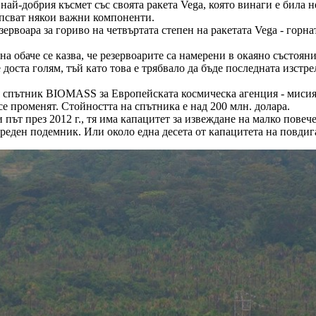
най-добрия късмет със своята ракета Vega, която винаги е била н
липсват някои важни компоненти.
зервоара за гориво на четвъртата степен на ракетата Vega - горна
на обаче се казва, че резервоарите са намерени в окаяно състоян
доста голям, тъй като това е трябвало да бъде последната изстр
 спътник BIOMASS за Европейската космическа агенция - мисия, 
 се променят. Стойността на спътника е над 200 млн. долара.
ви път през 2012 г., тя има капацитет за извеждане на малко пове
среден подемник. Или около една десета от капацитета на повдиг