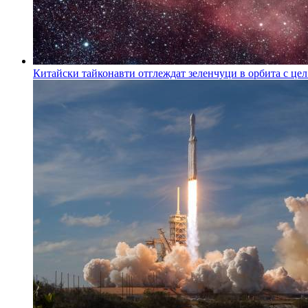
Китайски тайконавти отглеждат зеленчуци в орбита с цел