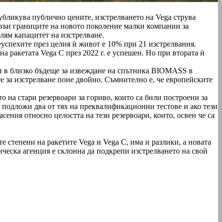
публикува публично цените, изстрелването на Vega струва
извън границите на новото поколение малки компании за
олям капацитет на изстрелване.
еуспехите през целия ѝ живот е 10% при 21 изстрелвания.
а ракетата Vega C през 2022 г. е успешен. Но при втората ѝ
и в близко бъдеще за извеждане на спътника BIOMASS в
те за изстрелване поне двойно. Съмнително е, че европейските
о на стари резервоари за гориво, които са били построени за
а подложи два от тях на преквалификационни тестове и ако тези
сения относно целостта на тези резервоари, които, освен че са
е степени на ракетите Vega и Vega C, има и разлики, а новата
ическа агенция е склонна да подкрепи изстрелването на свой