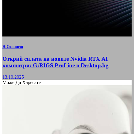
HiComment
Открий силата на новите Nvidia RTX AI
компютри: G:RIGS ProLine в Desktop.bg
13.10.2025
Може Да Харесате