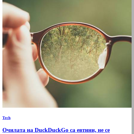
Tech
Очилата на DuckDuckGo са евтини, не се