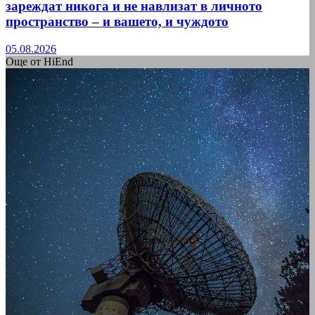
зареждат никога и не навлизат в личното
пространство – и вашето, и чуждото
05.08.2026
Още от HiEnd