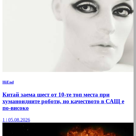
HiEnd
Китай заема шест от 10-те топ места при
хуманоидните роботи, но качеството в САЩ е
по-високо
1
|
05.08.2026