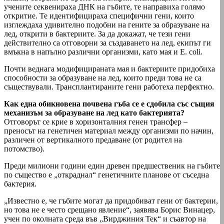
учените секвенираха ДНК на гъбите, те направиха голямо
откритие. Те идентифицираха специфични гени, които
изглеждаха удивително подобни на гените за образуване на
лед, открити в бактериите. За да докажат, че тези гени
действително са отговорни за създаването на лед, екипът ги
вмъкна в напълно различни организми, като мая и E. coli.
Почти веднага модифицираната мая и бактериите придобиха
способности за образуване на лед, които преди това не са
съществували. Трансплантираните гени работеха перфектно.
Как една обикновена почвена гъба се е сдобила със същия
механизъм за образуване на лед като бактерията?
Отговорът се крие в хоризонталния генен трансфер –
преносът на генетичен материал между организми по начин,
различен от вертикалното предаване (от родител на
потомство).
Преди милиони години един древен предшественик на гъбите
по същество е „откраднал“ генетичните планове от съседна
бактерия.
„Известно е, че гъбите могат да придобиват гени от бактерии,
но това не е често срещано явление“, заявява Борис Винацер,
учен по околната среда във „Вирджиния Тек“ и съавтор на