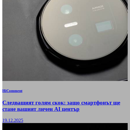
HiComment
Следващият голям скок: защо смартфонът ще
стане вашият личен AI център
19.12.2025