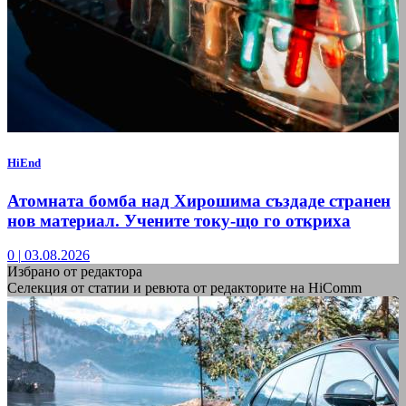
HiEnd
Атомната бомба над Хирошима създаде странен
нов материал. Учените току-що го откриха
0
|
03.08.2026
Избрано от редактора
Селекция от статии и ревюта от редакторите на HiComm