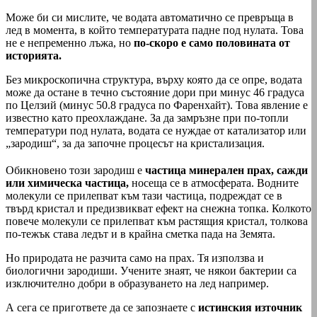
Може би си мислите, че водата автоматично се превръща в
лед в момента, в който температурата падне под нулата. Това
не е непременно лъжа, но
по-скоро е само половината от
историята.
Без микроскопична структура, върху която да се опре, водата
може да остане в течно състояние дори при минус 46 градуса
по Целзий (минус 50.8 градуса по Фаренхайт). Това явление е
известно като преохлаждане. За да замръзне при по-топли
температури под нулата, водата се нуждае от катализатор или
„зародиш“, за да започне процесът на кристализация.
Обикновено този зародиш е
частица минерален прах, сажди
или химическа частица,
носеща се в атмосферата. Водните
молекули се прилепват към тази частица, подреждат се в
твърд кристал и предизвикват ефект на снежна топка. Колкото
повече молекули се прилепват към растящия кристал, толкова
по-тежък става ледът и в крайна сметка пада на Земята.
Но природата не разчита само на прах. Тя използва и
биологични зародиши. Учените знаят, че някои бактерии са
изключително добри в образуването на лед например.
А сега се пригответе да се запознаете с
истинския източник