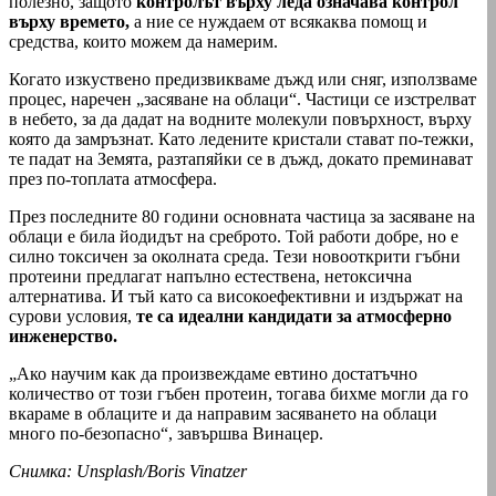
полезно, защото
контролът върху леда означава контрол
върху времето,
а ние се нуждаем от всякаква помощ и
средства, които можем да намерим.
Когато изкуствено предизвикваме дъжд или сняг, използваме
процес, наречен „засяване на облаци“. Частици се изстрелват
в небето, за да дадат на водните молекули повърхност, върху
която да замръзнат. Като ледените кристали стават по-тежки,
те падат на Земята, разтапяйки се в дъжд, докато преминават
през по-топлата атмосфера.
През последните 80 години основната частица за засяване на
облаци е била йодидът на среброто. Той работи добре, но е
силно токсичен за околната среда. Тези новооткрити гъбни
протеини предлагат напълно естествена, нетоксична
алтернатива. И тъй като са високоефективни и издържат на
сурови условия,
те са идеални кандидати за атмосферно
инженерство.
„Ако научим как да произвеждаме евтино достатъчно
количество от този гъбен протеин, тогава бихме могли да го
вкараме в облаците и да направим засяването на облаци
много по-безопасно“, завършва Винацер.
Снимка: Unsplash/Boris Vinatzer