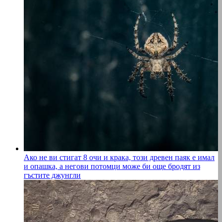
Ако не ви стигат 8 очи и крака, този древен паяк е имал
и опашка, а негови потомци може би още бродят из
гъстите джунгли