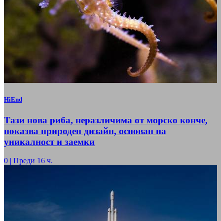
HiEnd
Тази нова риба, неразличима от морско конче,
показва природен дизайн, основан на
уникалност и заемки
0
|
Преди 16 ч.