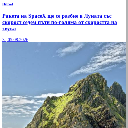
HiEnd
Ракета на SpaceX ще се разбие в Луната със
скорост седем пъти по-голяма от скоростта на
звука
3
|
05.08.2026