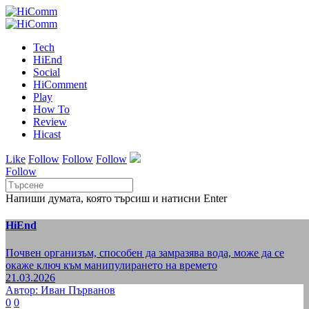
Tech
HiEnd
Social
HiComment
Play
How To
Review
Hicast
Like
Follow
Follow
Follow
Follow
Напиши думата, която търсиш и натисни Enter
HiEnd
Почвен организъм, способен да замразява вода, може да се
окаже ключ към манипулирането на времето
21.03.2026
Автор: Иван Първанов
0
0