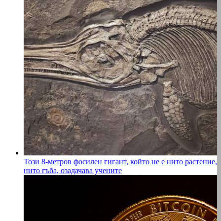
Този 8-метров фосилен гигант, който не е нито растение,
нито гъба, озадачава учените