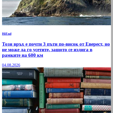
HiEnd
Този връх е почти 3 пъти по-висок от Еверест, но
не може да го усетите, защото се издига в
рамките на 600 км
04.08.2026