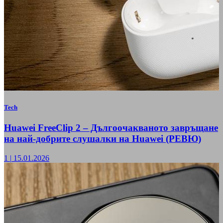
Tech
Huawei FreeClip 2 – Дългоочакваното завръщане
на най-добрите слушалки на Huawei (РЕВЮ)
1
|
15.01.2026