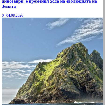
динозаври, е променил хода на еволюцията на
Земята
0
|
04.08.2026