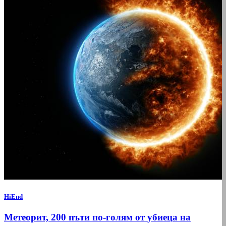
HiEnd
Метеорит, 200 пъти по-голям от убиеца на