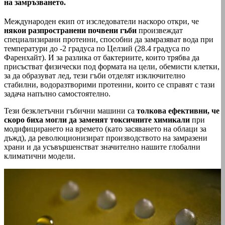
на замръзването.
Международен екип от изследователи наскоро откри, че
някои разпространени почвени гъби
произвеждат
специализирани протеини, способни да замразяват вода при
температури до -2 градуса по Целзий (28.4 градуса по
Фаренхайт). И за разлика от бактериите, които трябва да
присъстват физически под формата на цели, обемисти клетки,
за да образуват лед, тези гъби отделят изключително
стабилни, водоразтворими протеини, които се справят с тази
задача напълно самостоятелно.
Тези безклетъчни гъбични машини са
толкова ефективни, че
скоро биха могли да заменят токсичните химикали
при
модифицирането на времето (като засяването на облаци за
дъжд), да революционизират производството на замразени
храни и да усъвършенстват значително нашите глобални
климатични модели.