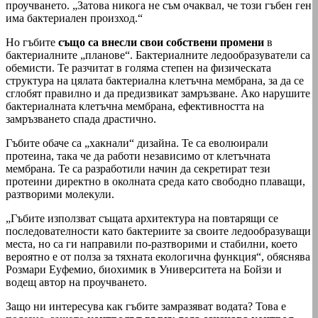
проучването. „Затова никога не съм очаквал, че този гъбен ген
има бактериален произход.“
Но гъбите
също са внесли свои собствени промени
в
бактериалните „планове“. Бактериалните ледообразуватели са
обемисти. Те разчитат в голяма степен на физическата
структура на цялата бактериална клетъчна мембрана, за да се
сглобят правилно и да предизвикат замръзване. Ако нарушите
бактериалната клетъчна мембрана, ефективността на
замръзването спада драстично.
Гъбите обаче са „хакнали“ дизайна. Те са еволюирали
протеина, така че да работи независимо от клетъчната
мембрана. Те са разработили начин да секретират тези
протеини директно в околната среда като свободно плаващи,
разтворими молекули.
„Гъбите използват същата архитектура на повтарящи се
последователности като бактериите за своите ледообразуващи
места, но са ги направили по-разтворими и стабилни, което
вероятно е от полза за тяхната екологична функция“, обяснява
Розмари Еуфемио, биохимик в Университета на Бойзи и
водещ автор на проучването.
Защо ни интересува как гъбите замразяват водата? Това е