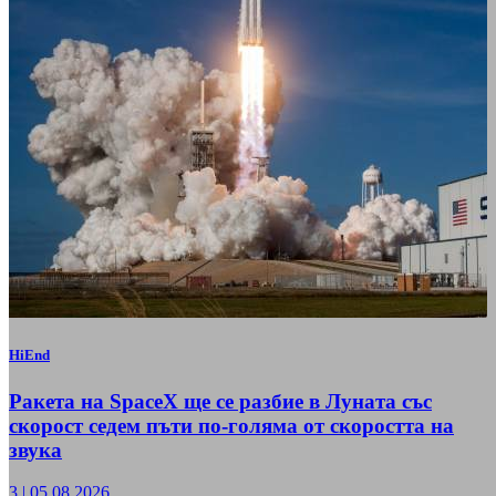
HiEnd
Ракета на SpaceX ще се разбие в Луната със
скорост седем пъти по-голяма от скоростта на
звука
3
|
05.08.2026