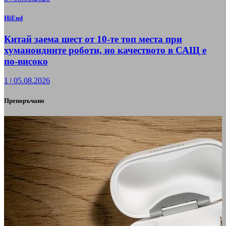
HiEnd
Китай заема шест от 10-те топ места при
хуманоидните роботи, но качеството в САЩ е
по-високо
1
|
05.08.2026
Препоръчано