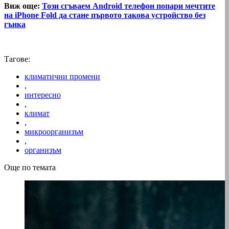
Виж още:
Този сгъваем Android телефон попари мечтите
на iPhone Fold да стане първото такова устройство без
гънка
Тагове:
климатични промени
,
интересно
,
климат
,
микроорганизъм
,
организъм
Още по темата