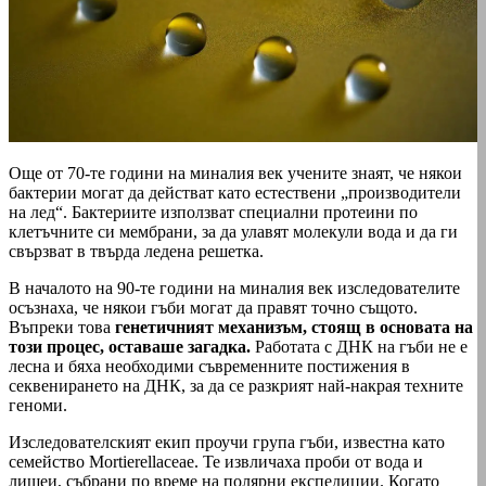
Още от 70-те години на миналия век учените знаят, че някои
бактерии могат да действат като естествени „производители
на лед“. Бактериите използват специални протеини по
клетъчните си мембрани, за да улавят молекули вода и да ги
свързват в твърда ледена решетка.
В началото на 90-те години на миналия век изследователите
осъзнаха, че някои гъби могат да правят точно същото.
Въпреки това
генетичният механизъм, стоящ в основата на
този процес, оставаше загадка.
Работата с ДНК на гъби не е
лесна и бяха необходими съвременните постижения в
секвенирането на ДНК, за да се разкрият най-накрая техните
геноми.
Изследователският екип проучи група гъби, известна като
семейство Mortierellaceae. Те извличаха проби от вода и
лишеи, събрани по време на полярни експедиции. Когато