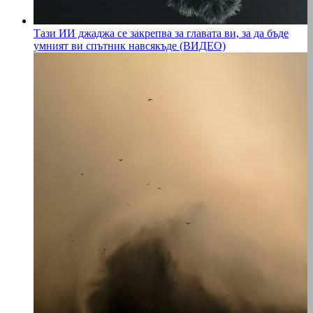
Тази ИИ джаджа се закрепва за главата ви, за да бъде
умният ви спътник навсякъде (ВИДЕО)