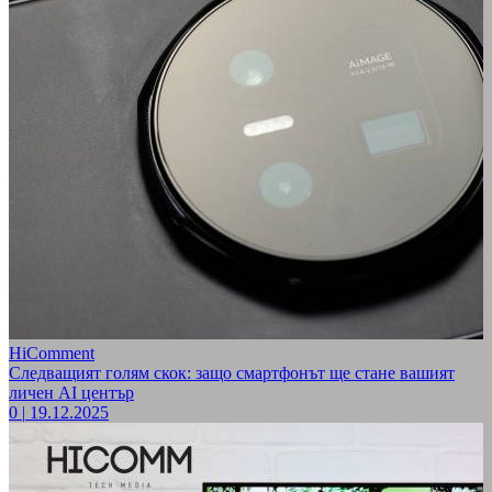
HiComment
Следващият голям скок: защо смартфонът ще стане вашият
личен AI център
0
|
19.12.2025