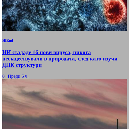
HiEnd
ИИ създаде 16 нови вируса, никога
несъществували в природата, след като изучи
ДНК структури
0
|
Преди 5 ч.