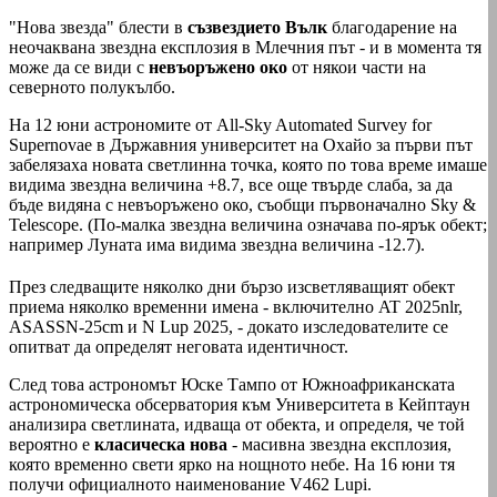
"Нова звезда" блести в
съзвездието Вълк
благодарение на
неочаквана звездна експлозия в Млечния път - и в момента тя
може да се види с
невъоръжено око
от някои части на
северното полукълбо.
На 12 юни астрономите от All-Sky Automated Survey for
Supernovae в Държавния университет на Охайо за първи път
забелязаха новата светлинна точка, която по това време имаше
видима звездна величина +8.7, все още твърде слаба, за да
бъде видяна с невъоръжено око, съобщи първоначално Sky &
Telescope. (По-малка звездна величина означава по-ярък обект;
например Луната има видима звездна величина -12.7).
През следващите няколко дни бързо изсветляващият обект
приема няколко временни имена - включително AT 2025nlr,
ASASSN-25cm и N Lup 2025, - докато изследователите се
опитват да определят неговата идентичност.
След това астрономът Юске Тампо от Южноафриканската
астрономическа обсерватория към Университета в Кейптаун
анализира светлината, идваща от обекта, и определя, че той
вероятно е
класическа нова
- масивна звездна експлозия,
която временно свети ярко на нощното небе. На 16 юни тя
получи официалното наименование V462 Lupi.