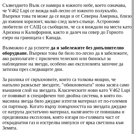
Съзвездието Вълк се намира в южното небе, което означава,
че V462 Lupi се вижда най-лесно от южното полукълбо.
Въпреки това тя може да се види и от Северна Америка, близо
до южния хоризонт, малко след залез-слънце. Астрономи
любители от САЩ са съобщили, че са я виждали на места като
Аризона и Калифорния, както и далеч на север до Горното
езеро на границата с Канада.
Възможно е да успеете
да я забележите без допълнително
оборудване.
Въпреки това би било по-лесно да я забележите,
ако разполагате с приличен телескоп или бинокъл за
наблюдение на звезди, особено ако експлозията започне да
затихва през следващите дни.
За разлика от свръхновите, които са толкова мощни, че
напълно разкъсват звездите, "обикновената" нова засяга само
външния слой на звездата. Класическите нови като V462 Lupi
се появяват в специфичен тип двойна система, в която по-
масивна звезда бяло джудже изтегля материал от по-големия
си партньор. Когато върху повърхността на звездата джудже
се натрупа достатъчно материал, налягането се повишава и
предизвиква експлозия, която изгаря по-голямата част от
откраднатия газ и изстрелва импулси от ярка светлина към
Земята.