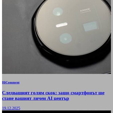
HiComment
Следващият голям скок: защо смартфонът ще
стане вашият личен AI център
19.12.2025