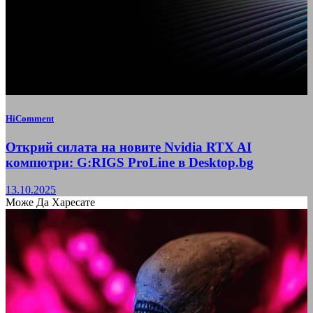
HiComment
Открий силата на новите Nvidia RTX AI
компютри: G:RIGS ProLine в Desktop.bg
13.10.2025
Може Да Харесате