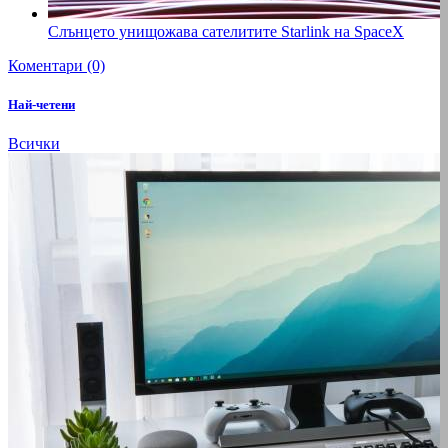
Слънцето унищожава сателитите Starlink на SpaceX
Коментари (0)
Най-четени
Всички