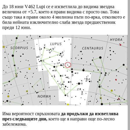
До 18 юни V462 Lupi се е изсветлила до видима звездна
величина от +5.7, което я прави видима с просто око. Това
също така я прави около 4 милиона пъти по-ярка, отколкото е
била нейната изключително слаба звезда предшественик
преди 12 юни.
Има вероятност свръхновата
да продължи да изсветлява
през следващите дни,
което ще я направи още по-лесно
забележима.