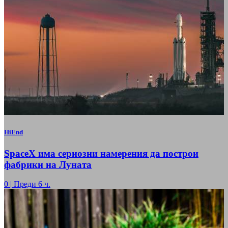
HiEnd
SpaceX има сериозни намерения да построи
фабрики на Луната
0
|
Преди 6 ч.