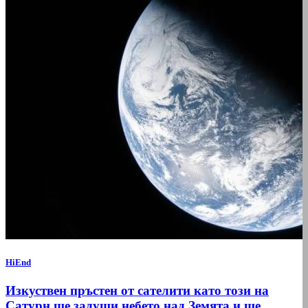
HiEnd
Изкуствен пръстен от сателити като този на
Сатурн ще задуши небето над Земята и ще