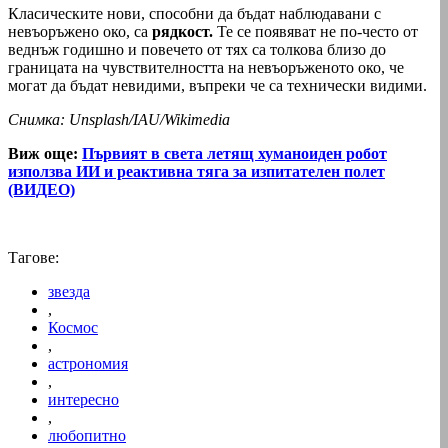
Класическите нови, способни да бъдат наблюдавани с
невъоръжено око, са
рядкост.
Те се появяват не по-често от
веднъж годишно и повечето от тях са толкова близо до
границата на чувствителността на невъоръженото око, че
могат да бъдат невидими, въпреки че са технически видими.
Снимка: Unsplash/IAU/Wikimedia
Виж още:
Първият в света летящ хуманоиден робот
използва ИИ и реактивна тяга за изпитателен полет
(ВИДЕО)
Тагове:
звезда
,
Космос
,
астрономия
,
интересно
,
любопитно