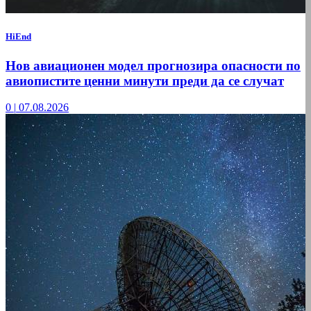
HiEnd
Нов авиационен модел прогнозира опасности по
авиопистите ценни минути преди да се случат
0
|
07.08.2026