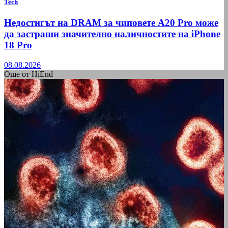
Tech
Недостигът на DRAM за чиповете A20 Pro може
да застраши значително наличностите на iPhone
18 Pro
08.08.2026
Още от HiEnd