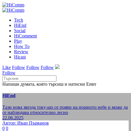
Tech
HiEnd
Social
HiComment
Play
How To
Review
Hicast
Like
Follow
Follow
Follow
Follow
Напиши думата, която търсиш и натисни Enter
HiEnd
Тази нова звезда току-що се появи на нощното небе и може да
се наблюдава относително лесно
22.06.2025
Автор: Иван Първанов
0
0