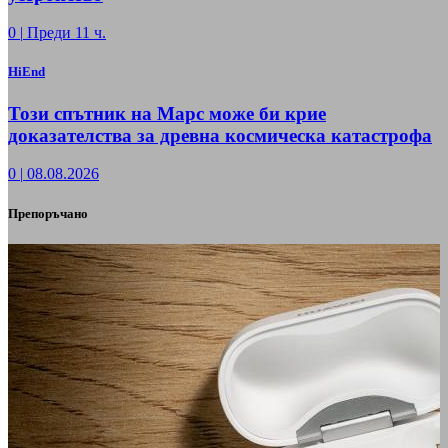
0
|
Преди 11 ч.
HiEnd
Този спътник на Марс може би крие
доказателства за древна космическа катастрофа
0
|
08.08.2026
Препоръчано