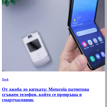
Tech
От джоба до китката: Motorola патентова
сгъваем телефон, който се превръща в
смартчасовник