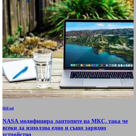
HiEnd
NASA модифицира лаптопите на МКС, така че
всеки да използва едно и също зарядно
устройство