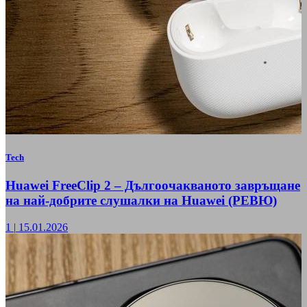
Tech
Huawei FreeClip 2 – Дългоочакваното завръщане
на най-добрите слушалки на Huawei (РЕВЮ)
1
|
15.01.2026