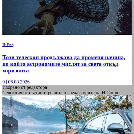
HiEnd
Този телескоп продължава да променя начина,
по който астрономите мислят за света отвъд
хоризонта
0
|
06.08.2026
Избрано от редактора
Селекция от статии и ревюта от редакторите на HiComm