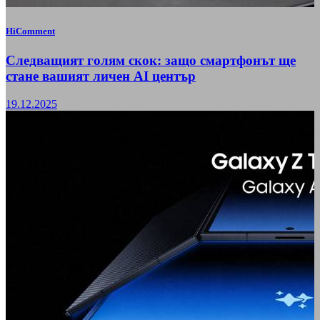
HiComment
Следващият голям скок: защо смартфонът ще
стане вашият личен AI център
19.12.2025