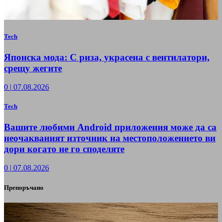
Tech
Японска мода: С риза, украсена с вентилатори,
срещу жегите
0
|
07.08.2026
Tech
Вашите любими Android приложения може да са
неочакваният източник на местоположението ви
дори когато не го споделяте
0
|
07.08.2026
Препоръчано