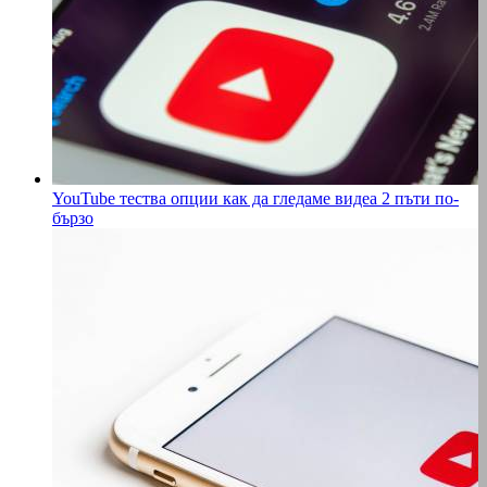
YouTube тества опции как да гледаме видеа 2 пъти по-
бързо