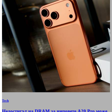
Tech
Недостигът на DRAM за чиповете A20 Pro може