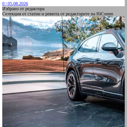
0
|
05.08.2026
Избрано от редактора
Селекция от статии и ревюта от редакторите на HiComm