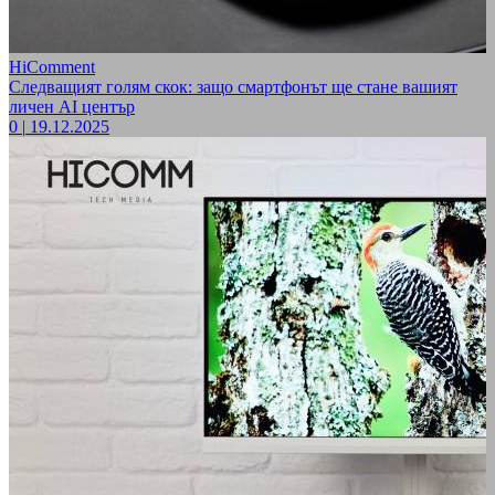
HiComment
Следващият голям скок: защо смартфонът ще стане вашият
личен AI център
0
|
19.12.2025