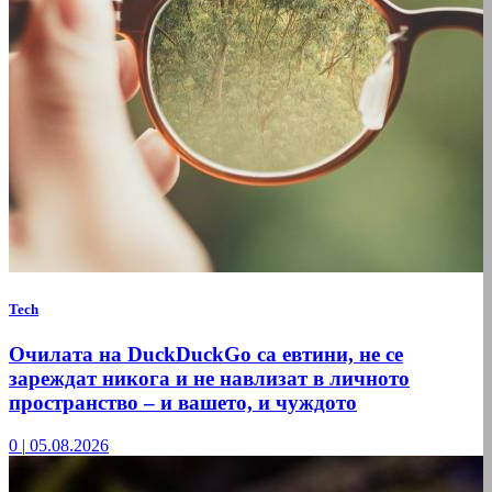
Tech
Очилата на DuckDuckGo са евтини, не се
зареждат никога и не навлизат в личното
пространство – и вашето, и чуждото
0
|
05.08.2026