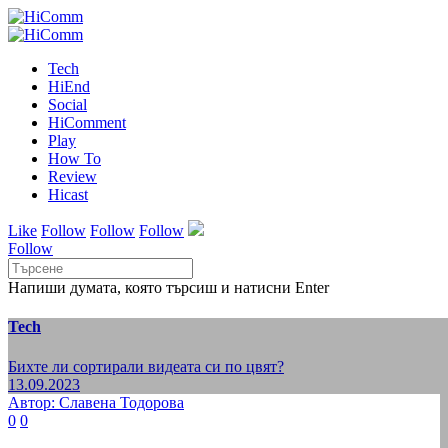
Tech
HiEnd
Social
HiComment
Play
How To
Review
Hicast
Like
Follow
Follow
Follow
Follow
Напиши думата, която търсиш и натисни Enter
Tech
Бихте ли сортирали видеата си по цвят?
13.09.2023
Автор: Славена Тодорова
0
0