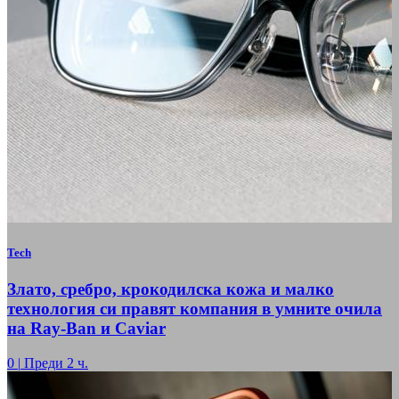
Tech
Злато, сребро, крокодилска кожа и малко
технология си правят компания в умните очила
на Ray-Ban и Caviar
0
|
Преди 2 ч.