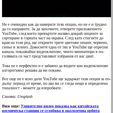
Не е очевидно как да намерите тези опции, но не е и трудно
да го направите. За да започнете, отворете приложението
YouTube, след което превъртете наляво докрай опциите за
сортиране в горната част на екрана. След като стигнете до
края на този ред, ще откриете трите цветови опции: червено,
синьо и зелено. Докоснете една от тях и YouTube ще опресни
канала, показвайки видеоклипове, чиито миниатюри в по-
голямата си част представляват избрания от вас цвят.
Това не е перфектно и е забавно да видите кои видеоклипове
алгоритъмът решава да ви покаже.
Все още не е ясно дали YouTube ще задържат тази опция за по-
дълъг период от време, но ако ви се гледа нещо в определена
тоналност - можете да изпробвате.
Снимки: Unsplash
Виж още:
Удивително видео показва как китайската
космическа станция се сглобява в околоземна орбита