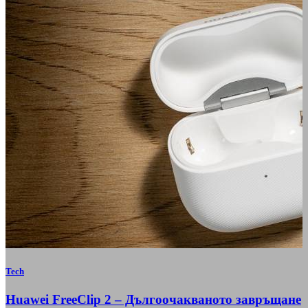
Tech
Huawei FreeClip 2 – Дългоочакваното завръщане