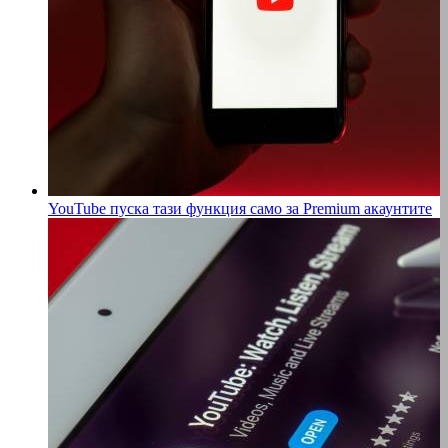
YouTube пуска тази функция само за Premium акаунтите