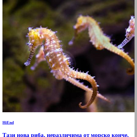
HiEnd
Тази нова риба, неразличима от морско конче,