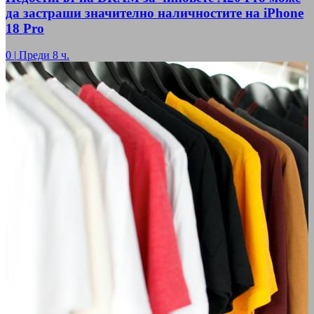
да застраши значително наличностите на iPhone
18 Pro
0
|
Преди 8 ч.