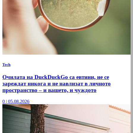
Tech
Очилата на DuckDuckGo са евтини, не се
зареждат никога и не навлизат в личното
пространство – и вашето, и чуждото
0
|
05.08.2026