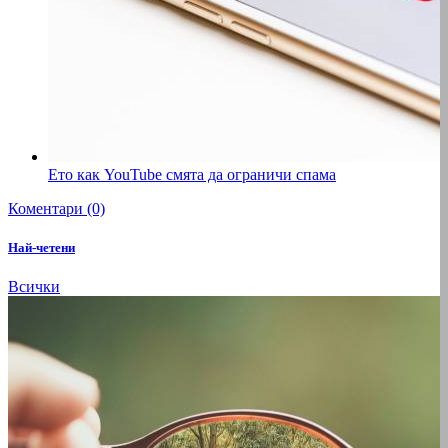
Ето как YouTube смята да ограничи спама
Коментари (0)
Най-четени
Всички