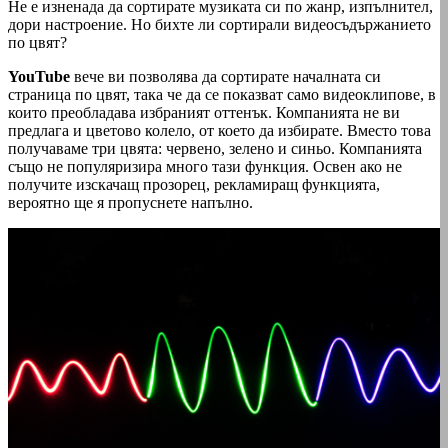
Не е изненада да сортирате музиката си по жанр, изпълнител,
дори настроение. Но бихте ли сортирали видеосъдържанието
по цвят?
YouTube
вече ви позволява да сортирате началната си
страница по цвят, така че да се показват само видеоклипове, в
които преобладава избраният оттенък. Компанията не ви
предлага и цветово колело, от което да избирате. Вместо това
получаваме три цвята: червено, зелено и синьо. Компанията
също не популяризира много тази функция. Освен ако не
получите изскачащ прозорец, рекламиращ функцията,
вероятно ще я пропуснете напълно.