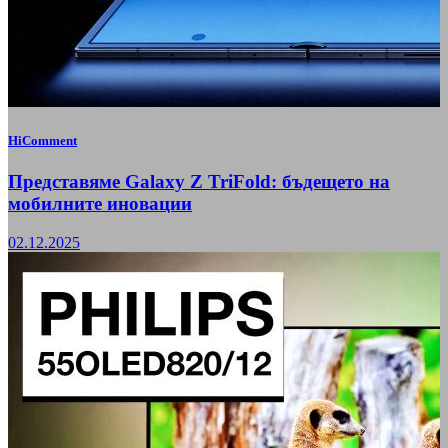
HiComment
Представяме Galaxy Z TriFold: бъдещето на
мобилните иновации
02.12.2025