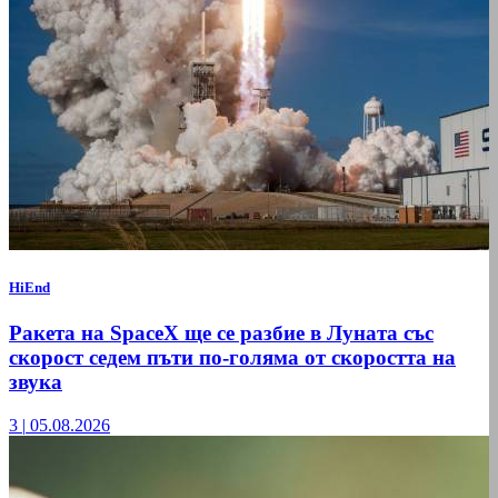
HiEnd
Ракета на SpaceX ще се разбие в Луната със
скорост седем пъти по-голяма от скоростта на
звука
3
|
05.08.2026