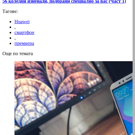
56 коледни изненади, подбрани специално за вас (Част 1)
Тагове:
Huawei
,
смартфон
,
премиера
Още по темата