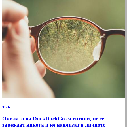
Tech
Очилата на DuckDuckGo са евтини, не се
зареждат никога и не навлизат в личното