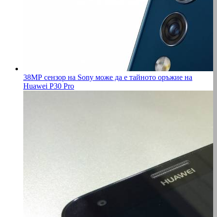
38МР сензор на Sony може да е тайното оръжие на
Huawei P30 Pro