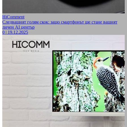
HiComment
Следващият голям скок: защо смартфонът ще стане вашият
личен AI център
0
|
19.12.2025