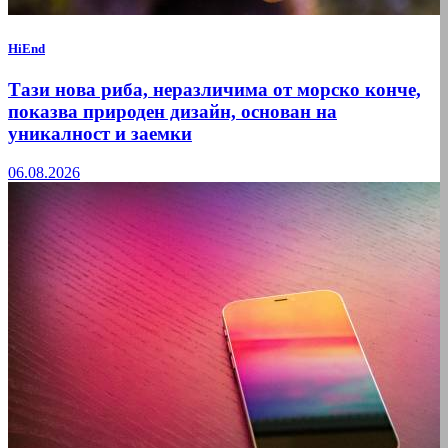
HiEnd
Тази нова риба, неразличима от морско конче,
показва природен дизайн, основан на
уникалност и заемки
06.08.2026