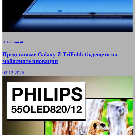
HiComment
Представяме Galaxy Z TriFold: бъдещето на
мобилните иновации
02.12.2025