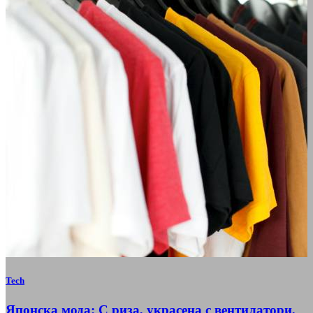
Tech
Японска мода: С риза, украсена с вентилатори,