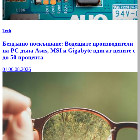
Tech
Бездънно поскъпване: Водещите производители
на РС дъна Asus, MSI и Gigabyte вдигат цените с
до 50 процента
0
|
06.08.2026