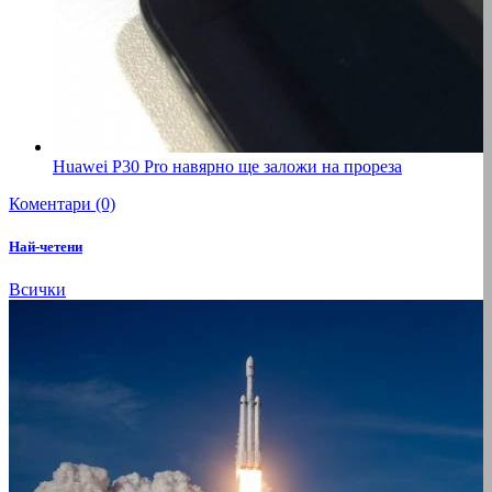
Huawei P30 Pro навярно ще заложи на прореза
Коментари (0)
Най-четени
Всички