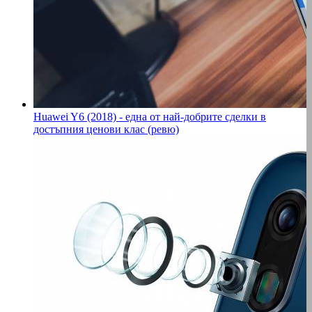
Huawei Y6 (2018) - една от най-добрите сделки в
достъпния ценови клас (ревю)