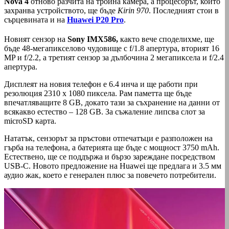
Nova 4
отново разчита на тройна камера, а процесорът, който
захранва устройството, ще бъде
Kirin 970
. Последният стои в
сърцевината и на
Huawei P20 Pro
.
Новият сензор на
Sony IMX586,
както вече споделихме, ще
бъде 48-мегапикселово чудовище с f/1.8 апертура, вторият 16
MP и f/2.2, а третият сензор за дълбочина 2 мегапиксела и f/2.4
апертура.
Дисплеят на новия телефон е 6.4 инча и ще работи при
резолюция 2310 x 1080 пиксела. Рам паметта ще бъде
впечатляващите 8 GB, докато тази за съхранение на данни от
всякакво естество – 128 GB. За съжаление липсва слот за
microSD карта.
Нататък, сензорът за пръстови отпечатъци е разположен на
гърба на телефона, а батерията ще бъде с мощност 3750 mAh.
Естествено, ще се поддържа и бързо зареждане посредством
USB-C. Новото предложение на Huawei ще предлага и 3.5 мм
аудио жак, което е генерален плюс за повечето потребители.