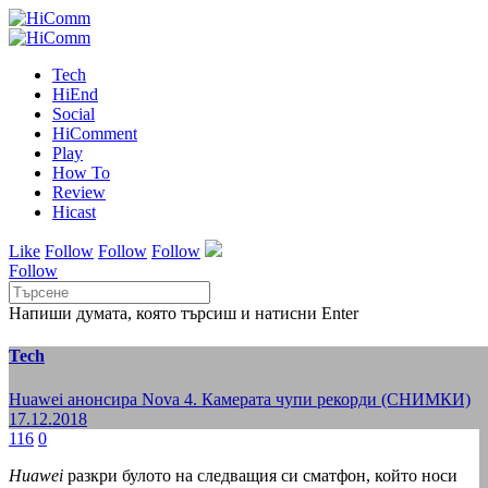
Tech
HiEnd
Social
HiComment
Play
How To
Review
Hicast
Like
Follow
Follow
Follow
Follow
Напиши думата, която търсиш и натисни Enter
Tech
Huawei анонсира Nova 4. Камерата чупи рекорди (СНИМКИ)
17.12.2018
116
0
Huawei
разкри булото на следващия си сматфон, който носи