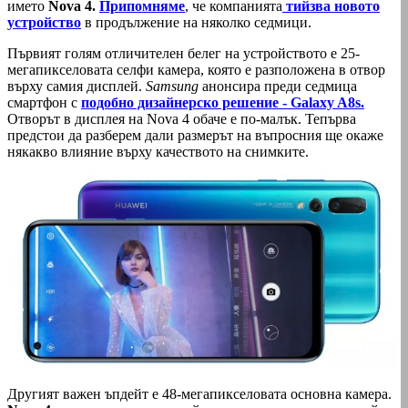
името
Nova 4.
Припомняме
, че компанията
тийзва новото
устройство
в продължение на няколко седмици.
Първият голям отличителен белег на устройството е 25-
мегапикселовата селфи камера, която е разположена в отвор
върху самия дисплей.
Samsung
анонсира преди седмица
смартфон с
подобно дизайнерско решение - Galaxy A8s.
Отворът в дисплея на Nova 4 обаче е по-малък. Тепърва
предстои да разберем дали размерът на въпросния ще окаже
някакво влияние върху качеството на снимките.
Другият важен ъпдейт е 48-мегапикселовата основна камера.