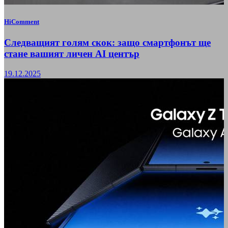
HiComment
Следващият голям скок: защо смартфонът ще
стане вашият личен AI център
19.12.2025