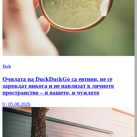
Tech
Очилата на DuckDuckGo са евтини, не се
зареждат никога и не навлизат в личното
пространство – и вашето, и чуждото
0
|
05.08.2026