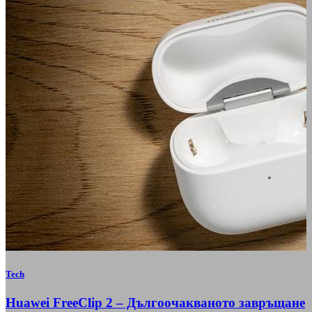
Tech
Huawei FreeClip 2 – Дългоочакваното завръщане