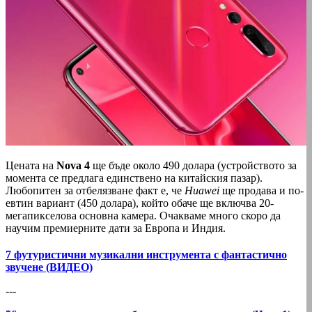
Цената на
Nova 4
ще бъде около 490 долара (устройството за
момента се предлага единствено на китайския пазар).
Любопитен за отбелязване факт е, че
Huawei
ще продава и по-
евтин вариант (450 долара), който обаче ще включва 20-
мегапикселова основна камера. Очакваме много скоро да
научим премиерните дати за Европа и Индия.
7 футуристични музикални инструмента с фантастично
звучене (ВИДЕО)
---