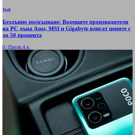
Tech
Бездънно поскъпване: Водещите производители
на РС дъна Asus, MSI и Gigabyte вдигат цените с
до 50 процента
0
|
Преди 4 ч.