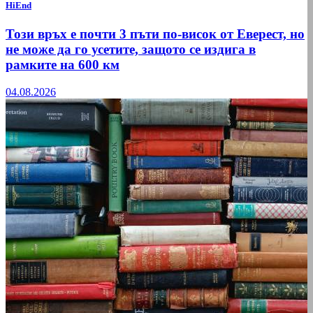
HiEnd
Този връх е почти 3 пъти по-висок от Еверест, но
не може да го усетите, защото се издига в
рамките на 600 км
04.08.2026