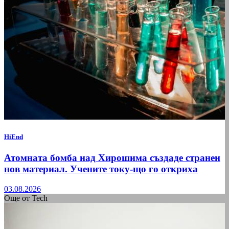
HiEnd
Атомната бомба над Хирошима създаде странен
нов материал. Учените току-що го откриха
03.08.2026
Още от Tech