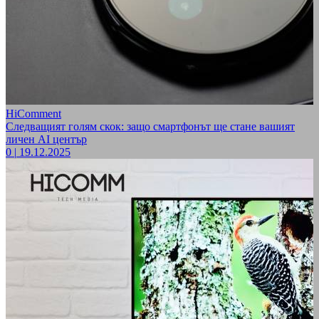
HiComment
Следващият голям скок: защо смартфонът ще стане вашият
личен AI център
0
|
19.12.2025