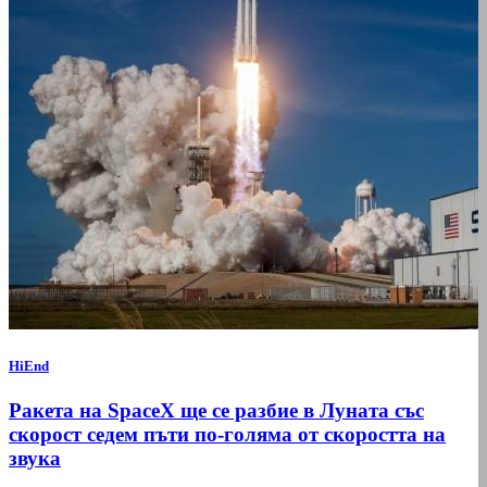
HiEnd
Ракета на SpaceX ще се разбие в Луната със
скорост седем пъти по-голяма от скоростта на
звука