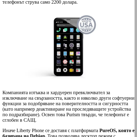
телефонът струва само 2200 долара.
Компанията изтъква и хардуерен превключвател за
изключване на свързаността, както и няколко други софтуерни
функции за подобряване на поверителността и сигурността
(като например деактивиране на проследяващите устройства
по подразбиране). Освен това Purism твърди, че телефонът е
сглобен в САЩ.
Иначе Liberty Phone се доставя с платформата
PureOS, която е
базирана на Debian.
Това позволява десктоп режим с