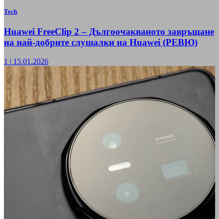
Tech
Huawei FreeClip 2 – Дългоочакваното завръщане
на най-добрите слушалки на Huawei (РЕВЮ)
1
|
15.01.2026