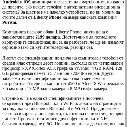
Android
и
iOS
доминират в сферата на смартфоните, но какво
да правите, ако искате телефон с алтернативна операционна
система? За щастие има няколко устройства, но ви молим да
стоите далеч от
Liberty Phone
на американската компания
Purism.
Компанията наскоро обяви Liberty Phone, чиято цена е
зашеметяващите
2199 долара.
Достатъчно е да погледнете
хардуерните спецификации, за да разберете, че ще ви измамят
сериозно (ако си купите телефона, разбира се).
Листът със спецификации прилича на съмнителен телефон от
среден клас отпреди десет години, състоящ се от четириядрен
процесор NXP (Cortex-A53, графика Vivante), 4 GB RAM, 128
GB разширяема памет и 5.7-инчов 720P IPS екран. Други
забележителни спецификации включват сменяема от
потребителя батерия с капацитет 4500 mAh и 18 W зареждане,
3.5 мм порт, 13 МР задна камера и 8 МР селфи камера.
Странно е, че в една от спецификациите е посочена
свързаност чрез Bluetooth 5.3 и Wi-Fi 6, докато на страницата
за покупка са посочени Bluetooth 4 и Wi-Fi 4. Предполагаме,
че става въпрос за последното, въз основа на неясния, остарял
чипсет. Пропускате и много други функции, като NFC,
безжично зареждане и 5G. Но кои сме ние за да съдим, все пак