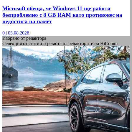
Microsoft обеща, че Windows 11 ще работи
безпроблемно с 8 GB RAM като противовес на
недостига на памет
0
|
03.08.2026
Избрано от редактора
Селекция от статии и ревюта от редакторите на HiComm