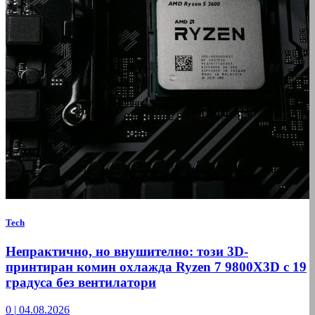
Tech
Непрактично, но внушително: този 3D-
принтиран комин охлажда Ryzen 7 9800X3D с 19
градуса без вентилатори
0
|
04.08.2026