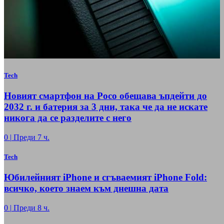
Tech
Новият смартфон на Poco обещава ъпдейти до
2032 г. и батерия за 3 дни, така че да не искате
никога да се разделите с него
0
|
Преди 7 ч.
Tech
Юбилейният iPhone и сгъваемият iPhone Fold:
всичко, което знаем към днешна дата
0
|
Преди 8 ч.