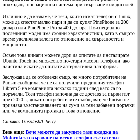
подходяща операционна система при свързване към дисплей.
Излишно е да казваме, че тези, които искат телефон с Linux,
може да спестят малко пари и да си купят PinePhone за 200
долара или PinePhone Pro за 400 долара. По-специално
последният модел има сходни характеристики, като в същото
време увеличава залога по отношение на свързаността и
мощността.
Освен това винаги можете дори да опитате да инсталирате
Ubuntu Touch на множество по-стари масови телефони, ако
наистина искате да опитате алтернативна платформа.
Заслужава да се отбележи също, че много потребители на
Purism съобщиха, че не са получили предишния телефон
Librem 5 на компанията няколко години след като са го
поръчали. Този телефон започна да се доставя за първи път
през 2020 г., докато потребителите съобщават, че Purism не
признава възстановяването на суми за тези забавени поръчки
или че компанията протака в това отношение.
Снимка: Unsplash/Liberty
Виж още:
Вече можете да закупите тази джаджа на
Motorola за свързване на всеки телефон със сателит