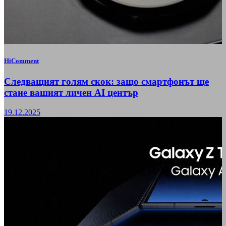
HiComment
Следващият голям скок: защо смартфонът ще
стане вашият личен AI център
19.12.2025