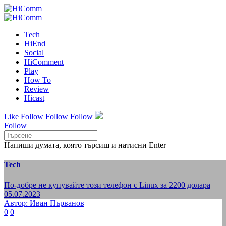
Tech
HiEnd
Social
HiComment
Play
How To
Review
Hicast
Like
Follow
Follow
Follow
Follow
Напиши думата, която търсиш и натисни Enter
Tech
По-добре не купувайте този телефон с Linux за 2200 долара
05.07.2023
Автор: Иван Първанов
0
0