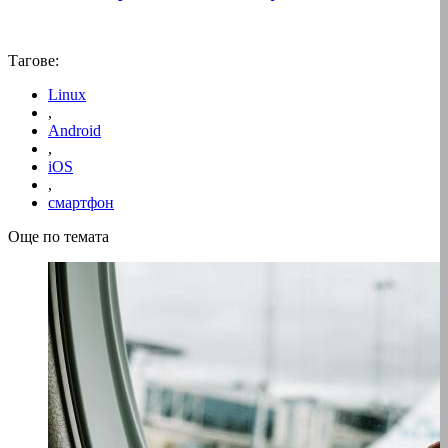
Тагове:
Linux
,
Android
,
iOS
,
смартфон
Още по темата