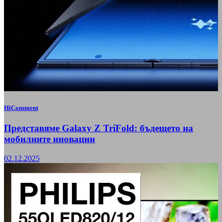
HiComment
Представяме Galaxy Z TriFold: бъдещето на
мобилните иновации
02.12.2025