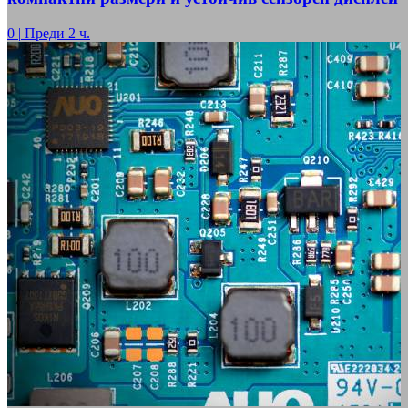
0
|
Преди 2 ч.