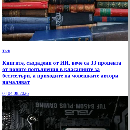
Tech
Книгите, създадени от ИИ, вече са 33 процента
от новите попълнения в класациите за
бестселъри, а приходите на човешките автори
намаляват
0
|
04.08.2026