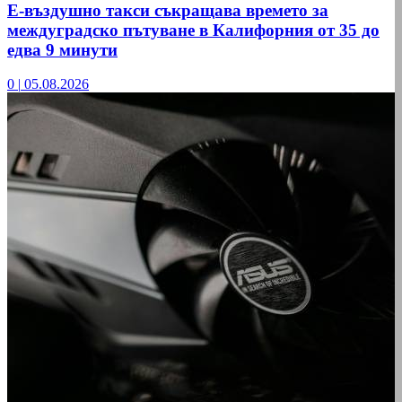
Е-въздушно такси съкращава времето за
междуградско пътуване в Калифорния от 35 до
едва 9 минути
0
|
05.08.2026