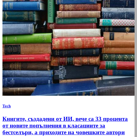
Tech
Книгите, създадени от ИИ, вече са 33 процента
от новите попълнения в класациите за
бестселъри, а приходите на човешките автори