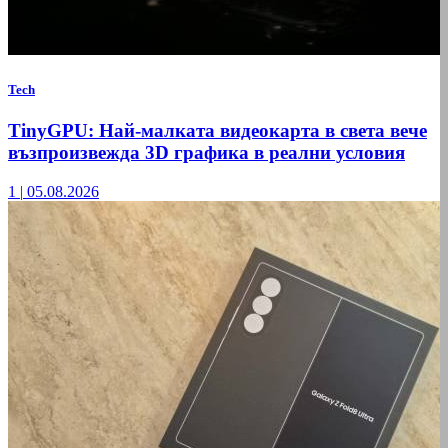
Tech
TinyGPU: Най-малката видеокарта в света вече
възпроизвежда 3D графика в реални условия
1
|
05.08.2026