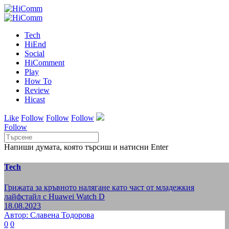
Tech
HiEnd
Social
HiComment
Play
How To
Review
Hicast
Like
Follow
Follow
Follow
Follow
Напиши думата, която търсиш и натисни Enter
Tech
Грижата за кръвното налягане като част от младежкия
лайфстайл с Huawei Watch D
18.08.2023
Автор: Славена Тодорова
0
0