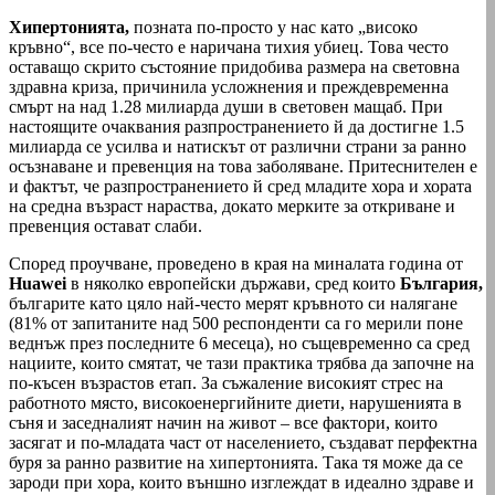
Хипертонията,
позната по-просто у нас като „високо
кръвно“, все по-често е наричана тихия убиец. Това често
оставащо скрито състояние придобива размера на световна
здравна криза, причинила усложнения и преждевременна
смърт на над 1.28 милиарда души в световен мащаб. При
настоящите очаквания разпространението й да достигне 1.5
милиарда се усилва и натискът от различни страни за ранно
осъзнаване и превенция на това заболяване. Притеснителен е
и фактът, че разпространението й сред младите хора и хората
на средна възраст нараства, докато мерките за откриване и
превенция остават слаби.
Според проучване, проведено в края на миналата година от
Huawei
в няколко европейски държави, сред които
България,
българите като цяло най-често мерят кръвното си налягане
(81% от запитаните над 500 респонденти са го мерили поне
веднъж през последните 6 месеца), но същевременно са сред
нациите, които смятат, че тази практика трябва да започне на
по-късен възрастов етап. За съжаление високият стрес на
работното място, високоенергийните диети, нарушенията в
съня и заседналият начин на живот – все фактори, които
засягат и по-младата част от населението, създават перфектна
буря за ранно развитие на хипертонията. Така тя може да се
зароди при хора, които външно изглеждат в идеално здраве и