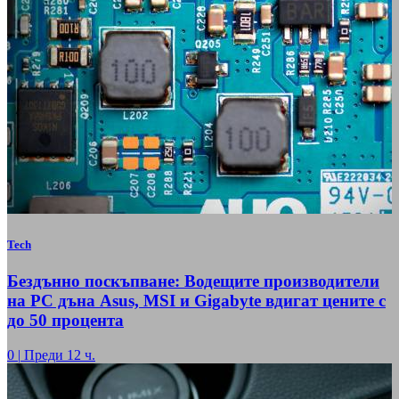
Tech
Бездънно поскъпване: Водещите производители
на РС дъна Asus, MSI и Gigabyte вдигат цените с
до 50 процента
0
|
Преди 12 ч.