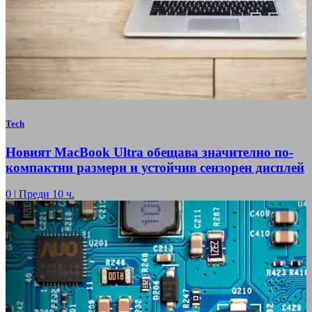
Tech
Новият MacBook Ultra обещава значително по-
компактни размери и устойчив сензорен дисплей
0
|
Преди 10 ч.