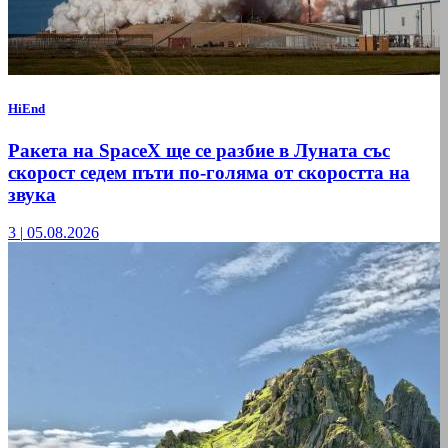
HiEnd
Ракета на SpaceX ще се разбие в Луната със
скорост седем пъти по-голяма от скоростта на
звука
3
|
05.08.2026