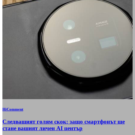
HiComment
Следващият голям скок: защо смартфонът ще
стане вашият личен AI център