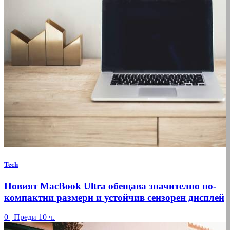
Tech
Новият MacBook Ultra обещава значително по-
компактни размери и устойчив сензорен дисплей
0
|
Преди 10 ч.