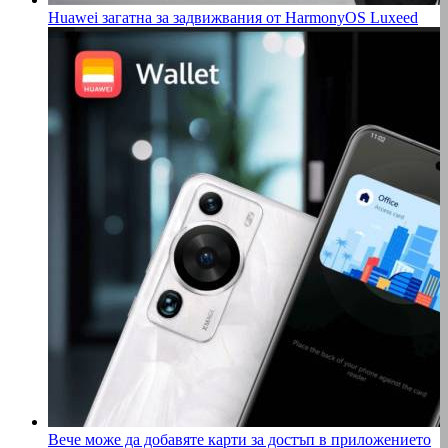
Huawei загатна за задвижвания от HarmonyOS Luxeed
Вече може да добавяте карти за достъп в приложението