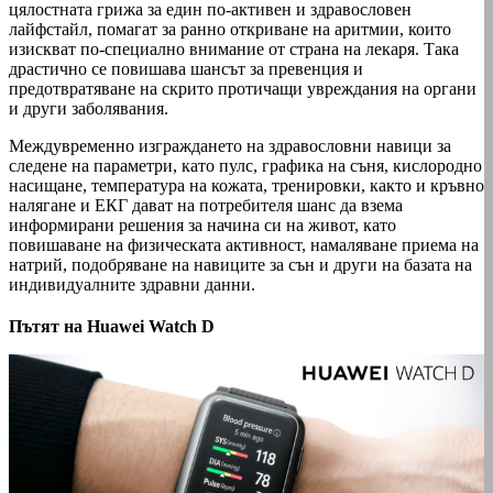
цялостната грижа за един по-активен и здравословен
лайфстайл, помагат за ранно откриване на аритмии, които
изискват по-специално внимание от страна на лекаря. Така
драстично се повишава шансът за превенция и
предотвратяване на скрито протичащи увреждания на органи
и други заболявания.
Междувременно изграждането на здравословни навици за
следене на параметри, като пулс, графика на съня, кислородно
насищане, температура на кожата, тренировки, както и кръвно
налягане и ЕКГ дават на потребителя шанс да взема
информирани решения за начина си на живот, като
повишаване на физическата активност, намаляване приема на
натрий, подобряване на навиците за сън и други на базата на
индивидуалните здравни данни.
Пътят на Huawei Watch D