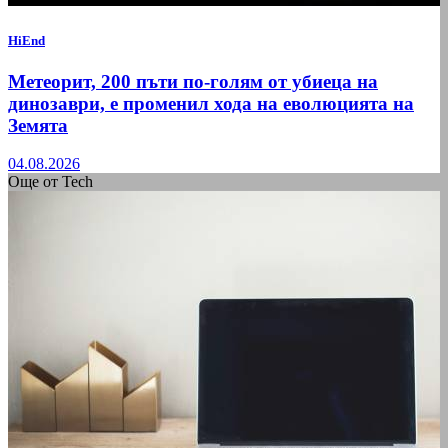
HiEnd
Метеорит, 200 пъти по-голям от убиеца на
динозаври, е променил хода на еволюцията на
Земята
04.08.2026
Още от Tech