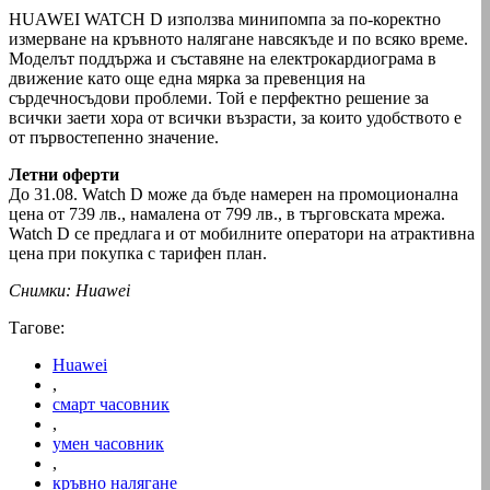
HUAWEI WATCH D използва минипомпа за по-коректно
измерване на кръвното налягане навсякъде и по всяко време.
Моделът поддържа и съставяне на електрокардиограма в
движение като още една мярка за превенция на
сърдечносъдови проблеми. Той е перфектно решение за
всички заети хора от всички възрасти, за които удобството е
от първостепенно значение.
Летни оферти
До 31.08. Watch D може да бъде намерен на промоционална
цена от 739 лв., намалена от 799 лв., в търговската мрежа.
Watch D се предлага и от мобилните оператори на атрактивна
цена при покупка с тарифен план.
Снимки: Huawei
Тагове:
Huawei
,
смарт часовник
,
умен часовник
,
кръвно налягане