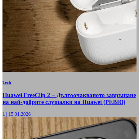
Tech
Huawei FreeClip 2 – Дългоочакваното завръщане
на най-добрите слушалки на Huawei (РЕВЮ)
1
|
15.01.2026