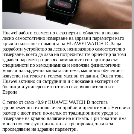
Huawei работи съвместно с експерти в областта в посока
лесно самостоятелно измерване на здравни параметри като
кръвно налягане с помощта на HUAWEI WATCH D. За да
разработи устройство за лесно, неинвазивно самостоятелно
измерване, което да дава на потребителите ориентир за този
здравен параметър при тях, компанията си партнира със
специалисти по хемодинамика и използва физиологични
модели на сърдечносъдовата система, машинно обучение с
изкуствен интелект и големи масиви от данни. Освен това
Huawei активно си сътрудничи и с доказани експерти от
болници и университети от цял свят, включително и в
Европа.
С тегло от само 40.9 г HUAWEI WATCH D постига
едновременно технологичен пробив и преносимост. Неговият
размер е шест пъти по-малък от традиционните уреди за
измерване на кръвно налягане на китката. При това той има
много повече функции както за тренировки, така и за
проследяване на здравни параметри.