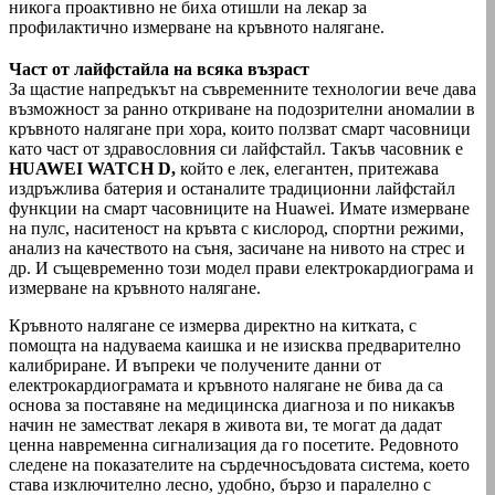
никога проактивно не биха отишли на лекар за
профилактично измерване на кръвното налягане.
Част от лайфстайла на всяка възраст
За щастие напредъкът на съвременните технологии вече дава
възможност за ранно откриване на подозрителни аномалии в
кръвното налягане при хора, които ползват смарт часовници
като част от здравословния си лайфстайл. Такъв часовник е
HUAWEI WATCH D,
който е лек, елегантен, притежава
издръжлива батерия и останалите традиционни лайфстайл
функции на смарт часовниците на Huawei. Имате измерване
на пулс, наситеност на кръвта с кислород, спортни режими,
анализ на качеството на съня, засичане на нивото на стрес и
др. И същевременно този модел прави електрокардиограма и
измерване на кръвното налягане.
Кръвното налягане се измерва директно на китката, с
помощта на надуваема каишка и не изисква предварително
калибриране. И въпреки че получените данни от
електрокардиограмата и кръвното налягане не бива да са
основа за поставяне на медицинска диагноза и по никакъв
начин не заместват лекаря в живота ви, те могат да дадат
ценна навременна сигнализация да го посетите. Редовното
следене на показателите на сърдечносъдовата система, което
става изключително лесно, удобно, бързо и паралелно с