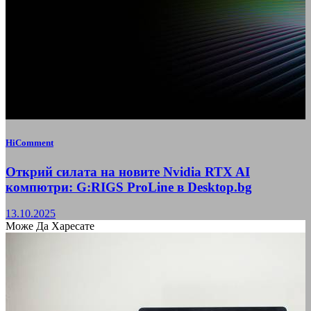
HiComment
Открий силата на новите Nvidia RTX AI
компютри: G:RIGS ProLine в Desktop.bg
13.10.2025
Може Да Харесате