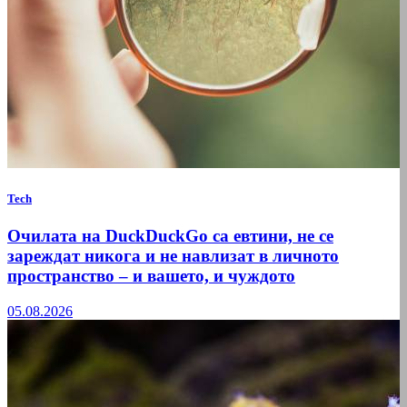
Tech
Очилата на DuckDuckGo са евтини, не се
зареждат никога и не навлизат в личното
пространство – и вашето, и чуждото
05.08.2026