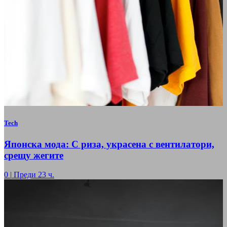
Tech
Японска мода: С риза, украсена с вентилатори,
срещу жегите
0
|
Преди 23 ч.