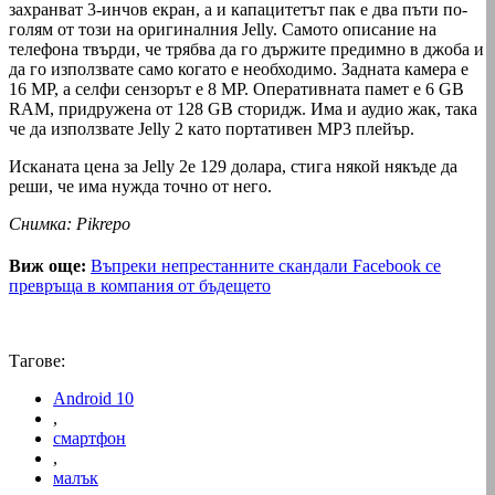
захранват 3-инчов екран, а и капацитетът пак е два пъти по-
голям от този на оригиналния Jelly. Самото описание на
телефона твърди, че трябва да го държите предимно в джоба и
да го използвате само когато е необходимо. Задната камера е
16 МР, а селфи сензорът е 8 МР. Оперативната памет е 6 GB
RAM, придружена от 128 GB сторидж. Има и аудио жак, така
че да използвате Jelly 2 като портативен МР3 плейър.
Исканата цена за Jelly 2е 129 долара, стига някой някъде да
реши, че има нужда точно от него.
Снимка: Pikrepo
Виж още:
Въпреки непрестанните скандали Facebook се
превръща в компания от бъдещето
Тагове:
Android 10
,
смартфон
,
малък