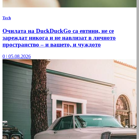
Tech
Очилата на DuckDuckGo са евтини, не се
зареждат никога и не навлизат в личното
пространство – и вашето, и чуждото
0
|
05.08.2026