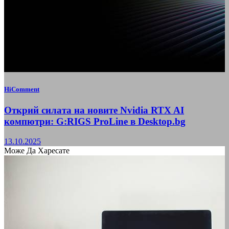
HiComment
Открий силата на новите Nvidia RTX AI
компютри: G:RIGS ProLine в Desktop.bg
13.10.2025
Може Да Харесате