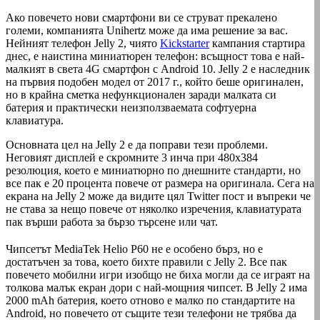
Ако повечето нови смартфони ви се струват прекалено
големи, компанията Unihertz може да има решение за вас.
Нейният телефон Jelly 2, чиято
Kickstarter
кампания стартира
днес, е наистина миниатюрен телефон: всъщност това е най-
малкият в света 4G смартфон с Аndroid 10. Jelly 2 е наследник
на първия подобен модел от 2017 г., който беше оригинален,
но в крайна сметка нефункционален заради малката си
батерия и практически неизползваемата софтуерна
клавиатура.
Основната цел на Jelly 2 е да поправи тези проблеми.
Неговият дисплей е скромните 3 инча при 480х384
резолюция, което е миниатюрно по днешните стандарти, но
все пак е 20 процента повече от размера на оригинала. Сега на
екрана на Jelly 2 може да видите цял Twitter пост и въпреки че
не става за нещо повече от няколко изречения, клавиатурата
пак върши работа за бързо търсене или чат.
Чипсетът MediaTek Helio Р60 не е особено бърз, но е
достатъчен за това, което бихте правили с Jelly 2. Все пак
повечето мобилни игри изобщо не биха могли да се играят на
толкова малък екран дори с най-мощния чипсет. В Jelly 2 има
2000 mAh батерия, което отново е малко по стандартите на
Android, но повечето от същите тези телефони не трябва да