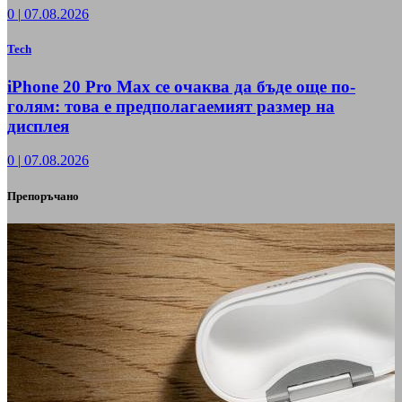
0
|
07.08.2026
Tech
iPhone 20 Pro Max се очаква да бъде още по-
голям: това е предполагаемият размер на
дисплея
0
|
07.08.2026
Препоръчано