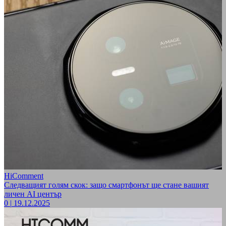
HiComment
Следващият голям скок: защо смартфонът ще стане вашият
личен AI център
0
|
19.12.2025