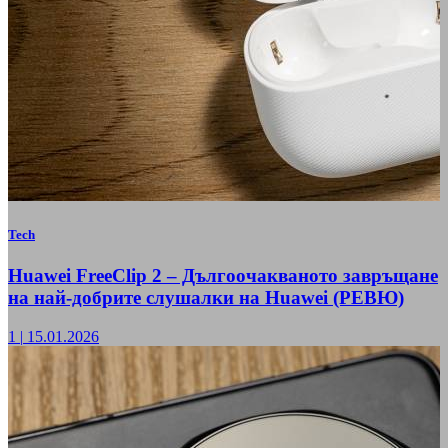
Tech
Huawei FreeClip 2 – Дългоочакваното завръщане
на най-добрите слушалки на Huawei (РЕВЮ)
1
|
15.01.2026