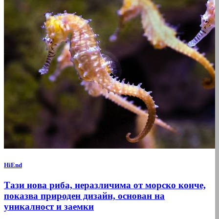
HiEnd
Тази нова риба, неразличима от морско конче,
показва природен дизайн, основан на
уникалност и заемки