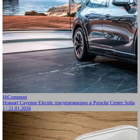
HiComment
Новият Cayenne Electric предпремиерно в Porsche Center Sofia
1
|
21.01.2026