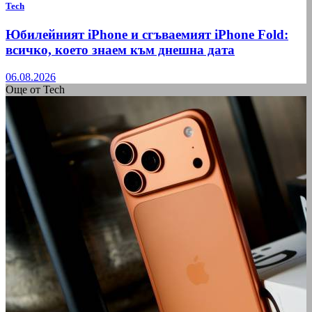
Tech
Юбилейният iPhone и сгъваемият iPhone Fold:
всичко, което знаем към днешна дата
06.08.2026
Още от Tech