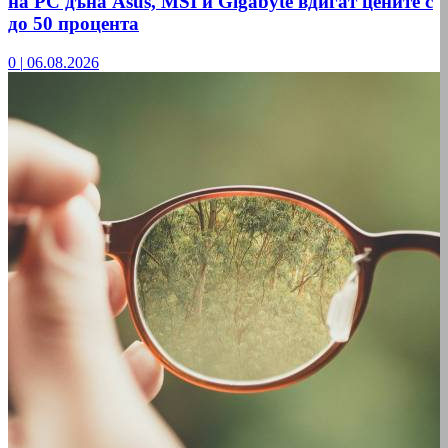
на РС дъна Asus, MSI и Gigabyte вдигат цените с
до 50 процента
0
|
06.08.2026