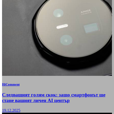
HiComment
Следващият голям скок: защо смартфонът ще
стане вашият личен AI център
19.12.2025