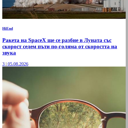
HiEnd
Ракета на SpaceX ще се разбие в Луната със
скорост седем пъти по-голяма от скоростта на
звука
3
|
05.08.2026