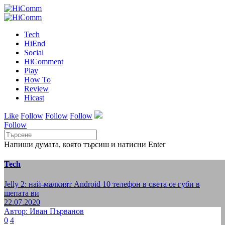
Tech
HiEnd
Social
HiComment
Play
How To
Review
Hicast
Like
Follow
Follow
Follow
Follow
Напиши думата, която търсиш и натисни Enter
Tech
Jelly 2: най-малкият Android 10 телефон в света се губи в
шепата ви
22.07.2020
Автор: Иван Първанов
0
4