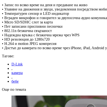
• Запис по всяко време на деня и предаване на живо
• Улавяне на движения и звуци, уведомления посредством мо
• Температурен сензор и LED индикатор
• Вграден микрофон и говорител за двупосочна аудио комуник
• Micro SD/SDHC слот за карта
• Пет записани приспивни песнички
• 802.11n безжична свързаност
• Надеждна връзка с безжична мрежа чрез WPS
• HD резолюция до 1280x720
• H.264 и motion JPEG компресия
• Достъп до камерата по всяко време чрез iPhone, iPad, Android
Тагове:
D-Link
,
камера
,
бебе
Още по темата