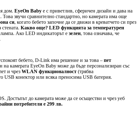
ия дом.
EyeOn Baby
е с приветлив, сферичен дизайн и дава на
. Това звучи сравнително стандартно, но камерата има още
она си
, когато бебето започне да се движи в креватчето си през
з стената.
Какво още? LED функцията за температурен
а лампа. Ако LED индикаторът е
зелен
, това означава, че
.
успокоят бебето, D-Link има решение и за това –
пет
 на камерата EyeOn Baby може да бъде персонализиран със
лет и чрез
WLAN функционалност
(трябва
cro USB конектор или всяка преносима USB батерия.
iOS. Достъпът до камерата може да се осъществи и чрез уеб
айни потребители е 299 лв.