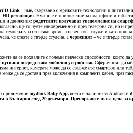
от D-Link
– име, свързвано с мрежовите технологии и дигиталн
 с HD резолюция
. Нужно е и приложение за смартфони и таблети
вуци и движения
: родителите получават уведомление на смартф
могласно, ще го чуете едновременно и през телефона си, но и пре
а температура по всяко време, а освен това служи и като нощн
чава, че стаята е твърде студена, а
червеният
– че е твърде топла
ожете да се похвалите с големи певчески способности, които да 
т пускани посредством мобилно устройство.
Сферичният дизайн
няма интернет, камерата може да се свърже със смартфон или таб
 може да се достави през включения в комплекта кабел, чрез mi
ото приложение
mydlink Baby App
, което е налично за Android и 
а в България след 20 декември. Препоръчителната цена за кр