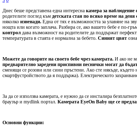
3
0
Днес беше представена една интересна
камера за наблюдение 
родителите поглед към
детската стая по всяко време на деня
няколко
изненади.
Една от тях е възможността за улавяне на з
нощта или когато заплача. Разбира се, ако вашето бебе е по-гръ
контрол
дава възможност на родителите да поддържат перфектн
температурата в стаята е нормална за бебето.
Синият цвят
озна
Можете да говорите на своето бебе чрез камерата.
И ако не м
предварително заредени приспивни песнички могат да бъда
сменящи се розови или сини пръстени. Ако сте някъде, където 
смартфустройството да я поддържа). Електрическото захранване
За да се използва камерата, е нужно да се инсталира безплатн
браузър и mydlink портал.
Камерата EyeOn Baby ще се предлаг
Основни функции: