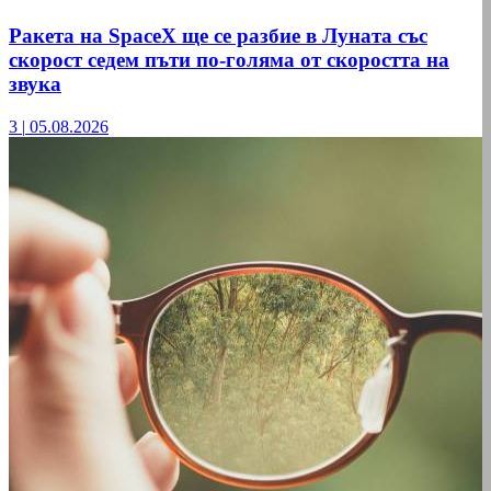
Ракета на SpaceX ще се разбие в Луната със
скорост седем пъти по-голяма от скоростта на
звука
3
|
05.08.2026