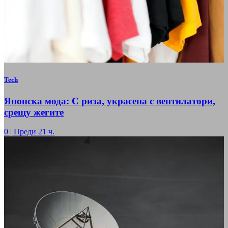
Tech
Японска мода: С риза, украсена с вентилатори,
срещу жегите
0
|
Преди 21 ч.