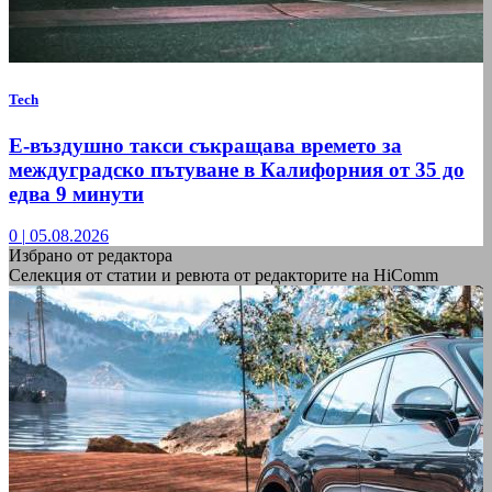
Tech
Е-въздушно такси съкращава времето за
междуградско пътуване в Калифорния от 35 до
едва 9 минути
0
|
05.08.2026
Избрано от редактора
Селекция от статии и ревюта от редакторите на HiComm