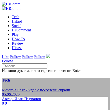
Tech
HiEnd
Social
HiComment
Play
How To
Review
Hicast
Like
Follow
Follow
Follow
Follow
Напиши думата, която търсиш и натисни Enter
Tech
Motorola Razr 2 идва с по-големи екрани
05.06.2020
Автор: Иван Първанов
0
0