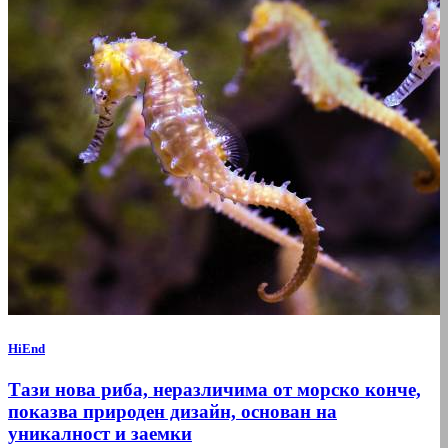
HiEnd
Тази нова риба, неразличима от морско конче,
показва природен дизайн, основан на
уникалност и заемки