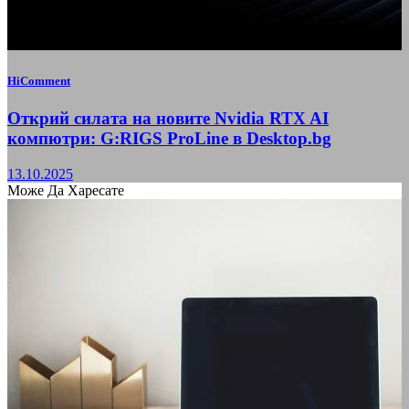
HiComment
Открий силата на новите Nvidia RTX AI
компютри: G:RIGS ProLine в Desktop.bg
13.10.2025
Може Да Харесате