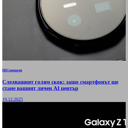
HiComment
Следващият голям скок: защо смартфонът ще
стане вашият личен AI център
19.12.2025