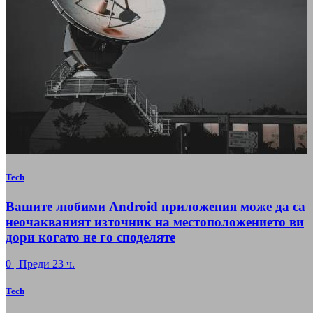
Tech
Вашите любими Android приложения може да са
неочакваният източник на местоположението ви
дори когато не го споделяте
0
|
Преди 23 ч.
Tech