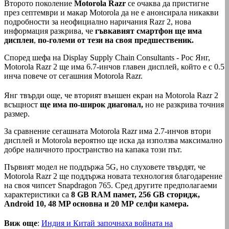
Второто поколение
Motorola Razr
се очаква да пристигне
през септември и макар Motorоla да не е анонсирала никакви
подробности за неофициално наричания Razr 2, нова
информация разкрива, че
гъвкавият смартфон ще има
дисплеи
,
по-големи от тези на своя предшественик.
Според шефа на Display Supply Chain Consultants - Рос Янг,
Motorоla Razr 2 ще има 6.7-инчов главен дисплей, който е с 0.5
инча повече от сегашния Motorоla Razr.
Янг твърди още, че вторият външен екран на Motorоla Razr 2
всъщност
ще има по-широк диагонал,
но не разкрива точния
размер.
За сравнение сегашната Motorоla Razr има 2.7-инчов втори
дисплей и Motorоla вероятно ще иска да използва максимално
добре наличното пространство на капака този път.
Първият модел не поддържа 5G, но слуховете твърдят, че
Motorola Razr 2 ще поддържа новата технология благодарение
на своя чипсет Snapdragon 765. Сред другите предполагаеми
характеристики са
8 GB RAM памет, 256 GB сторидж,
Android 10, 48 MP основна и 20 МР селфи камера.
Виж още
:
Индия и Китай започнаха войната на