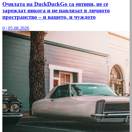
Очилата на DuckDuckGo са евтини, не се
зареждат никога и не навлизат в личното
пространство – и вашето, и чуждото
0
|
05.08.2026