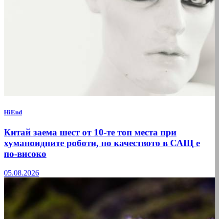
HiEnd
Китай заема шест от 10-те топ места при
хуманоидните роботи, но качеството в САЩ е
по-високо
05.08.2026