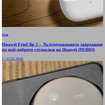
Tech
Huawei FreeClip 2 – Дългоочакваното завръщане
на най-добрите слушалки на Huawei (РЕВЮ)
1
|
15.01.2026