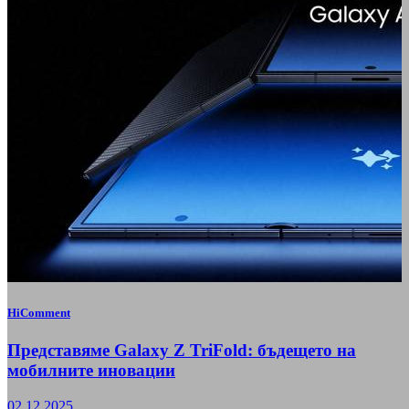
HiComment
Представяме Galaxy Z TriFold: бъдещето на
мобилните иновации
02.12.2025