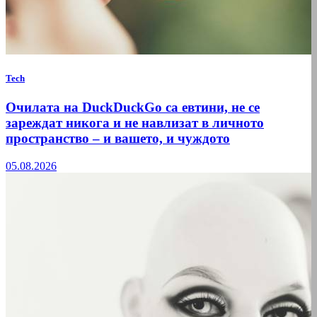
Tech
Очилата на DuckDuckGo са евтини, не се
зареждат никога и не навлизат в личното
пространство – и вашето, и чуждото
05.08.2026