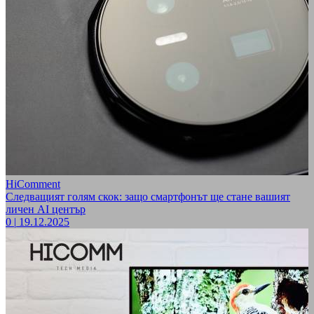
HiComment
Следващият голям скок: защо смартфонът ще стане вашият
личен AI център
0
|
19.12.2025