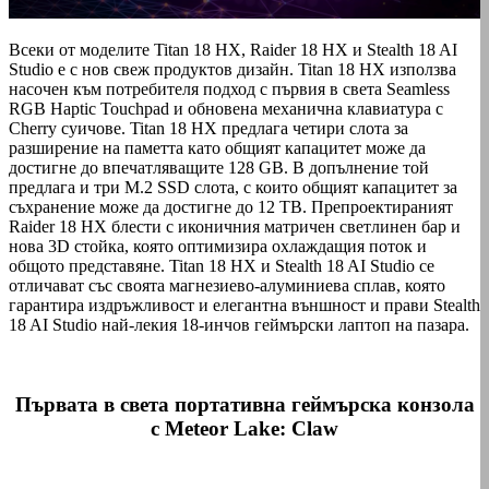
Всеки от моделите Titan 18 HX, Raider 18 HX и Stealth 18 AI
Studio е с нов свеж продуктов дизайн. Titan 18 HX използва
насочен към потребителя подход с първия в света Seamless
RGB Haptic Touchpad и обновена механична клавиатура с
Cherry суичове. Titan 18 HX предлага четири слота за
разширение на паметта като общият капацитет може да
достигне до впечатляващите 128 GB. В допълнение той
предлага и три M.2 SSD слота, с които общият капацитет за
съхранение може да достигне до 12 TB. Препроектираният
Raider 18 HX блести с иконичния матричен светлинен бар и
нова 3D стойка, която оптимизира охлаждащия поток и
общото представяне. Titan 18 HX и Stealth 18 AI Studio се
отличават със своята магнезиево-алуминиева сплав, която
гарантира издръжливост и елегантна външност и прави Stealth
18 AI Studio най-лекия 18-инчов геймърски лаптоп на пазара.
Първата в света портативна геймърска конзола
с Meteor Lake: Claw