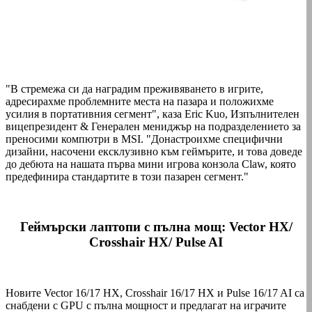
"В стремежа си да наградим преживяването в игрите,
адресирахме проблемните места на пазара и положихме
усилия в портативния сегмент", каза Eric Kuo, Изпълнителен
вицепрезидент & Генерален мениджър на подразделението за
преносими компютри в MSI. "Донастроихме специфични
дизайни, насочени ексклузивно към геймърите, и това доведе
до дебюта на нашата първа мини игрова конзола Claw, която
предефинира стандартите в този пазарен сегмент."
Геймърски лаптопи с пълна мощ: Vector HX/
Crosshair HX/ Pulse AI
Новите Vector 16/17 HX, Crosshair 16/17 HX и Pulse 16/17 AI са
снабдени с GPU с пълна мощност и предлагат на играчите