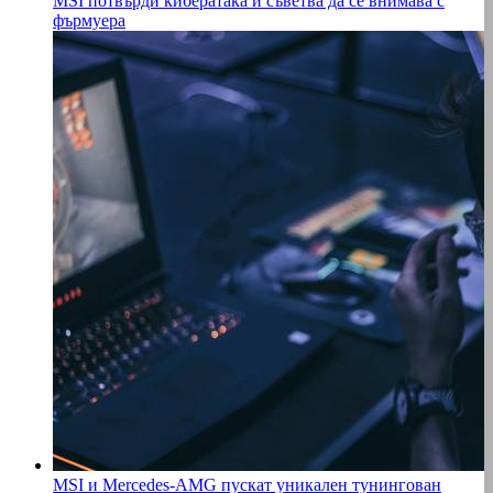
MSI потвърди кибератака и съветва да се внимава с
фърмуера
MSI и Mercedes-AMG пускат уникален тунингован