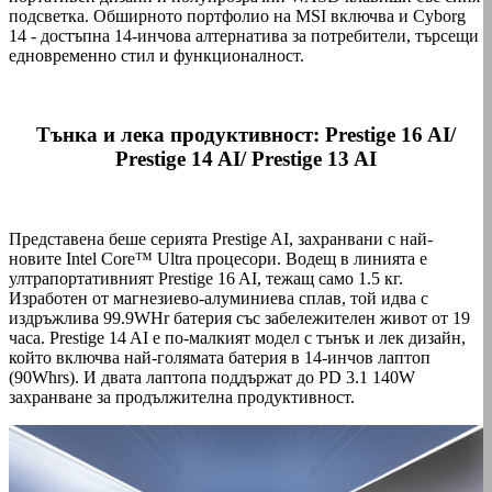
подсветка. Обширното портфолио на MSI включва и Cyborg
14 - достъпна 14-инчова алтернатива за потребители, търсещи
едновременно стил и функционалност.
Тънка и лека продуктивност: Prestige 16 AI/
Prestige 14 AI/ Prestige 13 AI
Представена беше серията Prestige AI, захранвани с най-
новите Intel Core™ Ultra процесори. Водещ в линията е
ултрапортативният Prestige 16 AI, тежащ само 1.5 кг.
Изработен от магнезиево-алуминиева сплав, той идва с
издръжлива 99.9WHr батерия със забележителен живот от 19
часа. Prestige 14 AI е по-малкият модел с тънък и лек дизайн,
който включва най-голямата батерия в 14-инчов лаптоп
(90Whrs). И двата лаптопа поддържат до PD 3.1 140W
захранване за продължителна продуктивност.