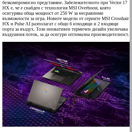
безкомпромисно представяне. Забележителното при Vector 17
HX е, че е снабден с технология MSI Overboost, която
осигурява обща мощност от 250 W за несравними
възможности за игра. Новите модели от сериите MSI Crosshair
HX и Pulse AI разполагат с общо 6 изходящи и 2 входящи
порта за въздух. Този иновативен термичен дизайн увеличава
въздушния поток, за да осигури оптимална производителност.