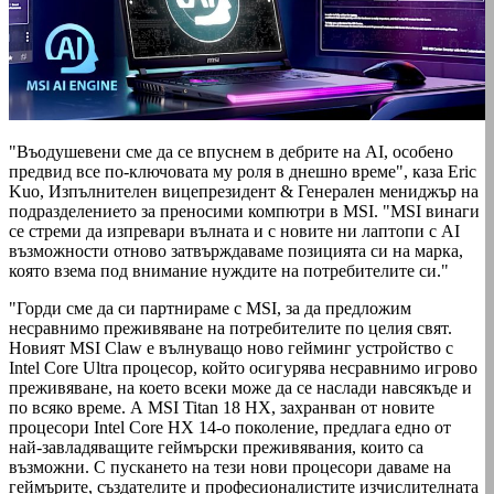
"Въодушевени сме да се впуснем в дебрите на AI, особено
предвид все по-ключовата му роля в днешно време", каза Eric
Kuo, Изпълнителен вицепрезидент & Генерален мениджър на
подразделението за преносими компютри в MSI. "MSI винаги
се стреми да изпревари вълната и с новите ни лаптопи с AI
възможности отново затвърждаваме позицията си на марка,
която взема под внимание нуждите на потребителите си."
"Горди сме да си партнираме с MSI, за да предложим
несравнимо преживяване на потребителите по целия свят.
Новият MSI Claw е вълнуващо ново гейминг устройство с
Intel Core Ultra процесор, който осигурява несравнимо игрово
преживяване, на което всеки може да се наслади навсякъде и
по всяко време. А MSI Titan 18 HX, захранван от новите
процесори Intel Core HX 14-о поколение, предлага едно от
най-завладяващите геймърски преживявания, които са
възможни. С пускането на тези нови процесори даваме на
геймърите, създателите и професионалистите изчислителната