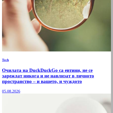
Tech
Очилата на DuckDuckGo са евтини, не се
зареждат никога и не навлизат в личното
пространство – и вашето, и чуждото
05.08.2026