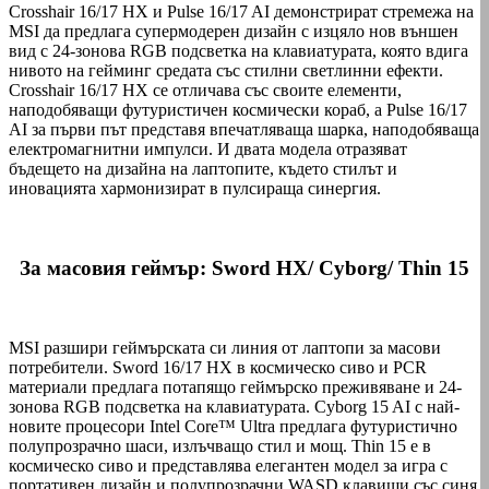
Crosshair 16/17 HX и Pulse 16/17 AI демонстрират стремежа на
MSI да предлага супермодерен дизайн с изцяло нов външен
вид с 24-зонова RGB подсветка на клавиатурата, която вдига
нивото на гейминг средата със стилни светлинни ефекти.
Crosshair 16/17 HX се отличава със своите елементи,
наподобяващи футуристичен космически кораб, а Pulse 16/17
AI за първи път представя впечатляваща шарка, наподобяваща
електромагнитни импулси. И двата модела отразяват
бъдещето на дизайна на лаптопите, където стилът и
иновацията хармонизират в пулсираща синергия.
За масовия геймър: Sword HX/ Cyborg/ Thin 15
MSI разшири геймърската си линия от лаптопи за масови
потребители. Sword 16/17 HX в космическо сиво и PCR
материали предлага потапящо геймърско преживяване и 24-
зонова RGB подсветка на клавиатурата. Cyborg 15 AI с най-
новите процесори Intel Core™ Ultra предлага футуристично
полупрозрачно шаси, излъчващо стил и мощ. Thin 15 е в
космическо сиво и представлява елегантен модел за игра с
портативен дизайн и полупрозрачни WASD клавиши със синя