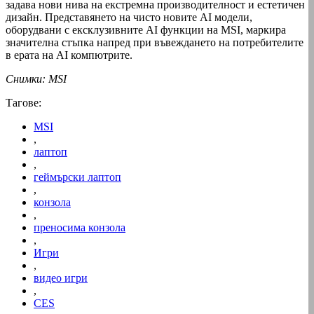
задава нови нива на екстремна производителност и естетичен
дизайн. Представянето на чисто новите AI модели,
оборудвани с ексклузивните AI функции на MSI, маркира
значителна стъпка напред при въвеждането на потребителите
в ерата на AI компютрите.
Снимки: MSI
Тагове:
MSI
,
лаптоп
,
геймърски лаптоп
,
конзола
,
преносима конзола
,
Игри
,
видео игри
,
CES