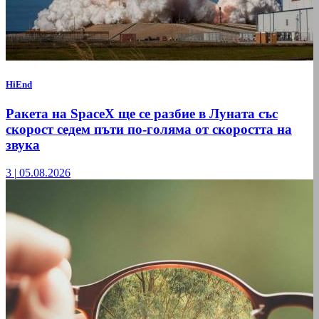
HiEnd
Ракета на SpaceX ще се разбие в Луната със
скорост седем пъти по-голяма от скоростта на
звука
3
|
05.08.2026