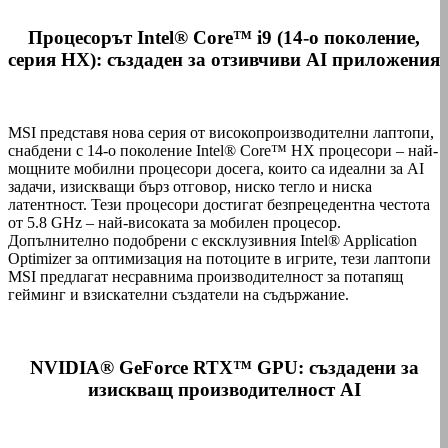
Процесорът Intel® Core™ i9 (14-о поколение,
серия HX): създаден за отзивчиви AI приложения
MSI представя нова серия от високопроизводителни лаптопи,
снабдени с 14-о поколение Intel® Core™ HX процесори – най-
мощните мобилни процесори досега, които са идеални за AI
задачи, изискващи бърз отговор, ниско тегло и ниска
латентност. Тези процесори достигат безпрецедентна честота
от 5.8 GHz – най-високата за мобилен процесор.
Допълнително подобрени с ексклузивния Intel® Application
Optimizer за оптимизация на потоците в игрите, тези лаптопи
MSI предлагат несравнима производителност за потапящ
гейминг и взискателни създатели на съдържание.
NVIDIA® GeForce RTX™ GPU: създадени за
изискващ производителност AI