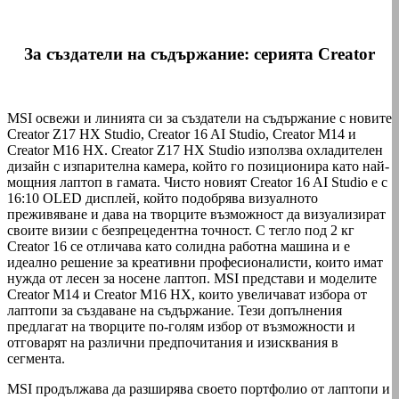
За създатели на съдържание: серията Creator
MSI освежи и линията си за създатели на съдържание с новите
Creator Z17 HX Studio, Creator 16 AI Studio, Creator M14 и
Creator M16 HX. Creator Z17 HX Studio използва охладителен
дизайн с изпарителна камера, който го позиционира като най-
мощния лаптоп в гамата. Чисто новият Creator 16 AI Studio е с
16:10 OLED дисплей, който подобрява визуалното
преживяване и дава на творците възможност да визуализират
своите визии с безпрецедентна точност. С тегло под 2 кг
Creator 16 се отличава като солидна работна машина и е
идеално решение за креативни професионалисти, които имат
нужда от лесен за носене лаптоп. MSI представи и моделите
Creator M14 и Creator M16 HX, които увеличават избора от
лаптопи за създаване на съдържание. Тези допълнения
предлагат на творците по-голям избор от възможности и
отговарят на различни предпочитания и изисквания в
сегмента.
MSI продължава да разширява своето портфолио от лаптопи и