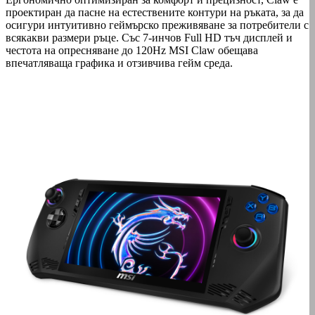
проектиран да пасне на естествените контури на ръката, за да
осигури интуитивно геймърско преживяване за потребители с
всякакви размери ръце. Със 7-инчов Full HD тъч дисплей и
честота на опресняване до 120Hz MSI Claw обещава
впечатляваща графика и отзивчива гейм среда.