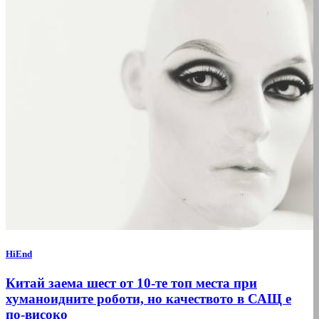
HiEnd
Китай заема шест от 10-те топ места при
хуманоидните роботи, но качеството в САЩ е
по-високо