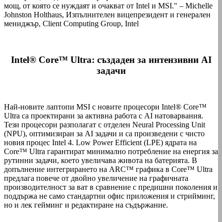
мощ, от която се нуждаят и очакват от Intel и MSI." – Michelle
Johnston Holthaus, Изпълнителен вицепрезидент и генерален
мениджър, Client Computing Group, Intel
Intel® Core™ Ultra: създаден за интензивни AI
задачи
Най-новите лаптопи MSI с новите процесори Intel® Core™
Ultra са проектирани за активна работа с AI натоварвания.
Тези процесори разполагат с отделен Neural Processing Unit
(NPU), оптимизиран за AI задачи и са произведени с чисто
новия процес Intel 4. Low Power Efficient (LPE) ядрата на
Core™ Ultra гарантират минимално потребление на енергия за
рутинни задачи, което увеличава живота на батерията. В
допълнение интегрирането на ARC™ графика в Core™ Ultra
предлага повече от двойно увеличение на графичната
производителност за ват в сравнение с предишни поколения и
поддържа не само стандартни офис приложения и стрийминг,
но и лек гейминг и редактиране на съдържание.