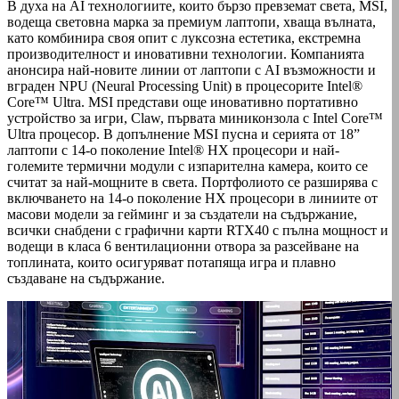
В духа на AI технологиите, които бързо превземат света, MSI,
водеща световна марка за премиум лаптопи, хваща вълната,
като комбинира своя опит с луксозна естетика, екстремна
производителност и иновативни технологии. Компанията
анонсира най-новите линии от лаптопи с AI възможности и
вграден NPU (Neural Processing Unit) в процесорите Intel®
Core™ Ultra. MSI представи още иновативно портативно
устройство за игри, Claw, първата миниконзола с Intel Core™
Ultra процесор. В допълнение MSI пусна и серията от 18”
лаптопи с 14-о поколение Intel® HX процесори и най-
големите термични модули с изпарителна камера, които се
считат за най-мощните в света. Портфолиото се разширява с
включването на 14-о поколение HX процесори в линиите от
масови модели за гейминг и за създатели на съдържание,
всички снабдени с графични карти RTX40 с пълна мощност и
водещи в класа 6 вентилационни отвора за разсейване на
топлината, които осигуряват потапяща игра и плавно
създаване на съдържание.