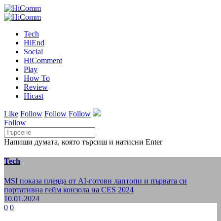
Tech
HiEnd
Social
HiComment
Play
How To
Review
Hicast
Like
Follow
Follow
Follow
Follow
Напиши думата, която търсиш и натисни Enter
Tech
MSI показа плеяда от AI-готови лаптопи и първата си
портативна гейм конзола на CES 2024
10.01.2024
0
0