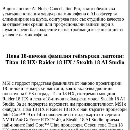
В допълнение AI Noise Cancellation Pro, която обединява
усъвършенствания хардуер на микрофона с AI софтуер за
елиминиране на шума, осигурява глас със студийно качество
за отдалечени срещи или професионални записи дори в
шумни среди благодарение на настройващите се позиции за
улавяне на микрофона.
Нова 18-инчова фамилия геймърски лаптопи:
Titan 18 HX/ Raider 18 HX / Stealth 18 AI Studio
MSI с гордост представя фамилията от наново проектирани
18-инчови геймърски лаптопи, която включва двойния
носител на CES награда Titan 18 HX, екстремно мощния
Raider 18 HX и лекия 18-инчов геймърски модел Stealth 18 AI
Studio. За да подчертае върховата им производителност, MSI е
снабдила Titan 18 HX и Raider 18 HX с най-бързите процесори
Intel Core™ i9 от 14-о поколение и с видеокарти от серията
NVIDIA® GeForce RTX™ 40, а Stealth 18 AI Studio приема
най-новите Intel Core™ Ultra процесори. Освен това Titan 18