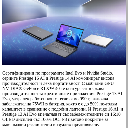
Сертифицирани по програмите Intel Evo и Nvidia Studio,
сериите Prestige 16 AI и Prestige 14 AI комбинират висока
производителност и лека портативност. С мобилни GPU
NVIDIA® GeForce RTX™ 40 те осигуряват върхова
производителност за креативните приложения. Prestige 13 AI
Evo, ултралек работен кон с тегло само 990 г, включва
забележителна 75WHrs батерия, която е с до 50% по-голям
капацитет в сравнение с подобни лаптопи. И Prestige 16 AI, и
Prestige 13 AI Evo впечатляват със забележителните си 16:10
OLED дисплеи със 100% DCI-P3 цветово покритие за
максимално реалистично визуално преживяване.