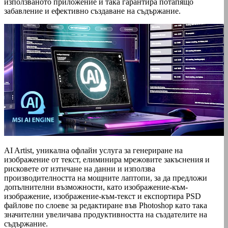
използваното приложение и така гарантира потапящо
забавление и ефективно създаване на съдържание.
AI Artist, уникална офлайн услуга за генериране на
изображение от текст, елиминира мрежовите закъснения и
рисковете от изтичане на данни и използва
производителността на мощните лаптопи, за да предложи
допълнителни възможности, като изображение-към-
изображение, изображение-към-текст и експортира PSD
файлове по слоеве за редактиране във Photoshop като така
значителни увеличава продуктивността на създателите на
съдържание.