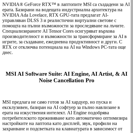
NVIDIA® GeForce RTX™ в лаптопите MSI са създадени за AI
ерата. Базирани на водещата индустриална архитектура на
NVIDIA Ada Lovelace, RTX GPU-тата предлагат AI-
управляван DLSS 3 и реалистични виртуални светове с
помощта на пълни възможности за проследяване на лъчите.
Специализираните AI Tensor Cores осигуряват върхова
производителност и възможности за трансформиране за AI в
игрите, за създаване, ежедневна продуктивност и други. С
RTX се отключва потенциала на AI на Windows PC-тата още
днес.
MSI AI Software Suite: AI Engine, AI Artist, & AI
Noise Cancellation Pro
MSI предлага не само готов за AI хардуер, но пуска и
ексклузивен, базиран на AI софтуер за пълно навлизане в
ерата на изкуствения интелект. AI Engine подобрява
потребителското преживяване като автоматично оптимизира
настройките на лаптопа като дисплей, звук, профили на
захранване и подсветката на клавиатурата в зависимост от