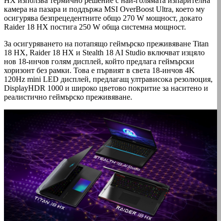
HX използва термично решение с най-голямата изпарителна
камера на пазара и поддържа MSI OverBoost Ultra, което му
осигурява безпрецедентните общо 270 W мощност, докато
Raider 18 HX постига 250 W обща системна мощност.
За осигуряването на потапящо геймърско преживяване Titan
18 HX, Raider 18 HX и Stealth 18 AI Studio включват изцяло
нов 18-инчов голям дисплей, който предлага геймърски
хоризонт без рамки. Това е първият в света 18-инчов 4K
120Hz mini LED дисплей, предлагащ ултрависока резолюция,
DisplayHDR 1000 и широко цветово покритие за наситено и
реалистично геймърско преживяване.