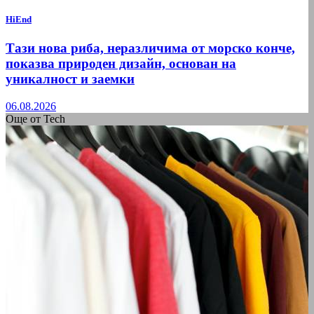
HiEnd
Тази нова риба, неразличима от морско конче,
показва природен дизайн, основан на
уникалност и заемки
06.08.2026
Още от Tech