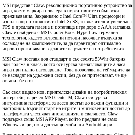
MSI представя Claw, революционно портативно устройство за
игра, което маркира нова ера в портативните геймърски
преживявания. Захранвано с Intel Core™ Ultra процесори и
използващо технологията Intel XeSS, то значителни увеличава
FPS и предлага плавна и потапяща игра дори с AAA заглавия.
Claw е снабдено с MSI Cooler Boost Hyperflow термална
технология, където вътрешни потоци насочват въздуха за
охлаждане на компонентите, за да гарантират оптимално
игрово преживяване в дланите на ръцете на потребителите.
MSI Claw поставя нов стандарт и със своята 53Whr батерия,
най-голяма в класа, която осигурява впечатляващите 2 часа
игра при пълно натоварване. Това позволява на геймърите да
се насладят на удължени сесии, без да се притесняват, че ще
останат без ток.
Със своя изцяло нов, приятелски дизайн на потребителския
интерфейс, наречен MSI Center M, Claw осигурява
интуитивна платформа за лесен достъп до важни функции и
настройки. Бързият старт на игрите и мигновеният достъп до
платформата улесняват инсталацията и свалянето. Claw
поддържа също MSI APP Player, който предлага не само
Windows игри, но и достъп до мобилни Android игри.
Ергономично оптимизиран за комфорт и прецизност, Claw е