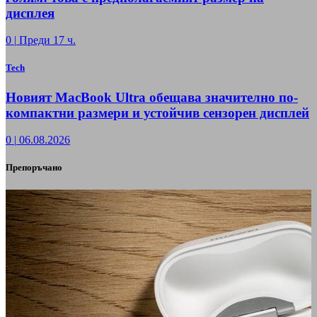
дисплея
0
|
Преди 17 ч.
Tech
Новият MacBook Ultra обещава значително по-
компактни размери и устойчив сензорен дисплей
0
|
06.08.2026
Препоръчано