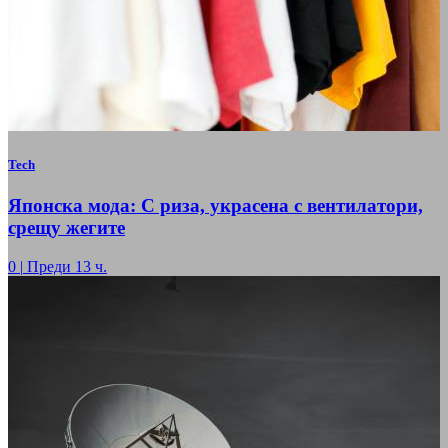
Tech
Японска мода: С риза, украсена с вентилатори,
срещу жегите
0
|
Преди 13 ч.