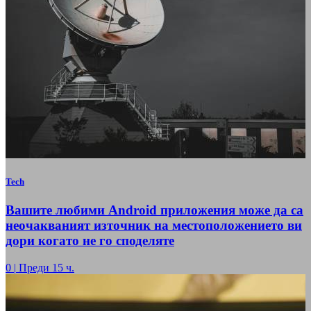
Tech
Вашите любими Android приложения може да са
неочакваният източник на местоположението ви
дори когато не го споделяте
0
|
Преди 15 ч.