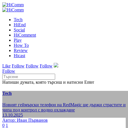
Tech
HiEnd
Social
HiComment
Play
How To
Review
Hicast
Like
Follow
Follow
Follow
Follow
Напиши думата, която търсиш и натисни Enter
Tech
Новият геймърски телефон на RedMagic ще държи страстите и
чипа под контрол с водно охлаждане
13.10.2025
Автор: Иван Първанов
0
1