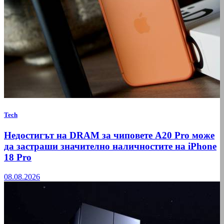
Tech
Недостигът на DRAM за чиповете A20 Pro може
да застраши значително наличностите на iPhone
18 Pro
08.08.2026