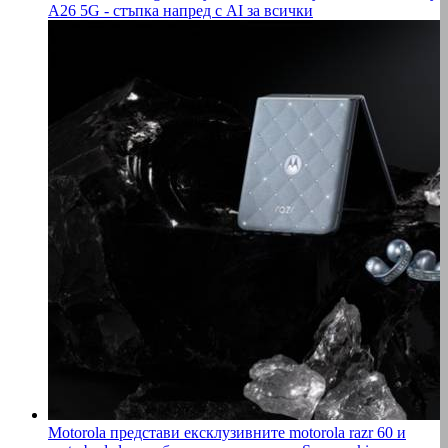
A26 5G - стъпка напред с AI за всички
Motorola представи ексклузивните motorola razr 60 и