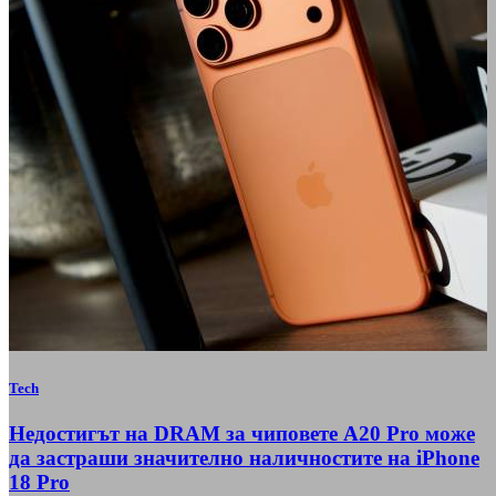
Tech
Недостигът на DRAM за чиповете A20 Pro може
да застраши значително наличностите на iPhone
18 Pro