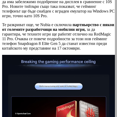
да има забележимо подобрение на дисплея в сравнение с 10S
Pro. Новите тийзъри също така показват, че гейминг
телефонът ще бъде снабден с вграден емулатор на Windows PC
игри, точно като 10S Pro.
Те разкриват още, че Nubia е сключила
партньорство с някои
от големите разработчици на мобилни игри,
за да
гарантира, че техните игри ще работят отлично на RedMagic
11 Pro. Очаква се повече подробности за този нов гейминг
телефон Snapdragon 8 Elite Gen 5 да станат известни преди
китайското му представяне на 17 октомври.