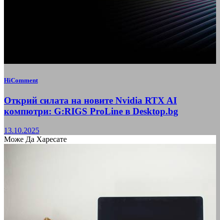
HiComment
Открий силата на новите Nvidia RTX AI
компютри: G:RIGS ProLine в Desktop.bg
13.10.2025
Може Да Харесате