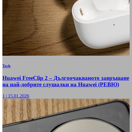
Tech
Huawei FreeClip 2 – Дългоочакваното завръщане
на най-добрите слушалки на Huawei (РЕВЮ)
1
|
15.01.2026