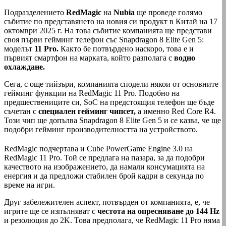
Подразделението
RedMagic
на
Nubia
ще проведе голямо
събитие по представянето на новия си продукт в Китай на 17
октомври 2025 г. На това събитие компанията ще представи
своя първи гейминг телефон със Snapdragon 8 Elite Gen 5:
моделът
11 Pro.
Както бе потвърдено наскоро, това е и
първият смартфон на марката, който разполага с
водно
охлаждане.
Сега, с още тийзъри, компанията сподели някои от основните
гейминг функции на RedMagic 11 Pro. Подобно на
предшествениците си, SoC на предстоящия телефон ще бъде
съчетан с
специален гейминг чипсет,
а именно Red Core R4.
Този чип ще допълва Snapdragon 8 Elite Gen 5 и се казва, че ще
подобри гейминг производителността на устройството.
RedMagic подчертава и Cube PowerGame Engine 3.0 на
RedMagic 11 Pro. Той се предлага на пазара, за да подобри
качеството на изображението, да намали консумацията на
енергия и да предложи стабилен брой кадри в секунда по
време на игри.
Друг забележителен аспект, потвърден от компанията, е, че
игрите ще се изпълняват с
честота на опресняване до 144 Hz
и резолюция до 2K. Това предполага, че RedMagic 11 Pro няма