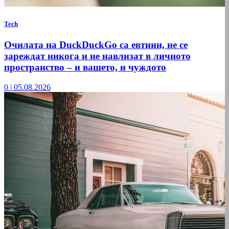
Tech
Очилата на DuckDuckGo са евтини, не се
зареждат никога и не навлизат в личното
пространство – и вашето, и чуждото
0
|
05.08.2026