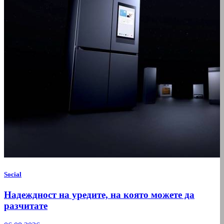
Social
Надеждност на уредите, на която можете да
разчитате