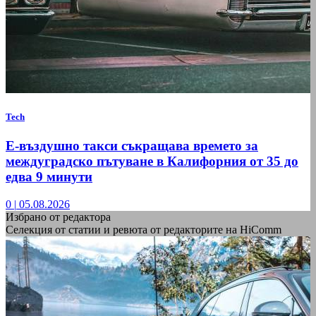
Tech
Е-въздушно такси съкращава времето за
междуградско пътуване в Калифорния от 35 до
едва 9 минути
0
|
05.08.2026
Избрано от редактора
Селекция от статии и ревюта от редакторите на HiComm