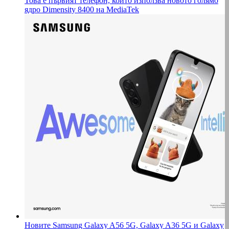
Това е първият телефон, който използва новото голямо
ядро Dimensity 8400 на MediaTek
Новите Samsung Galaxy A56 5G, Galaxy A36 5G и Galaxy