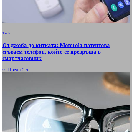
Tech
От джоба до китката: Motorola патентова
сгъваем телефон, който се превръща в
смартчасовник
0
|
Преди 2 ч.