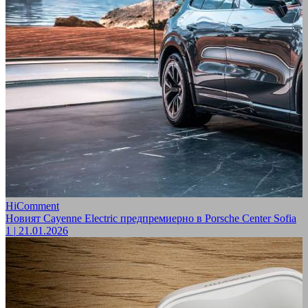
HiComment
Новият Cayenne Electric предпремиерно в Porsche Center Sofia
1
|
21.01.2026