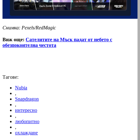
Снимка: Pexels/RedMagic
Виж още:
Сателитите на Мъск падат от небето с
обезпокоителна честота
Тагове:
Nubia
,
Snapdragon
,
интересно
,
любопитно
,
охлаждане