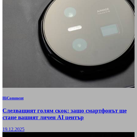
HiComment
Следващият голям скок: защо смартфонът ще
стане вашият личен AI център
19.12.2025