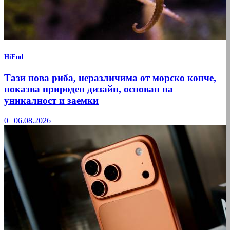
HiEnd
Тази нова риба, неразличима от морско конче,
показва природен дизайн, основан на
уникалност и заемки
0
|
06.08.2026