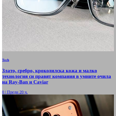
Tech
Злато, сребро, крокодилска кожа и малко
технология си правят компания в умните очила
на Ray-Ban и Caviar
0
|
Преди 20 ч.