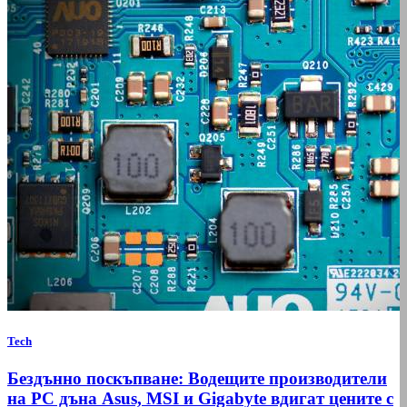
Tech
Бездънно поскъпване: Водещите производители
на РС дъна Asus, MSI и Gigabyte вдигат цените с