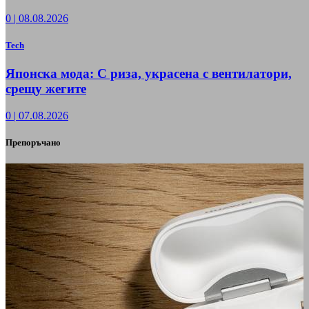
0
|
08.08.2026
Tech
Японска мода: С риза, украсена с вентилатори,
срещу жегите
0
|
07.08.2026
Препоръчано