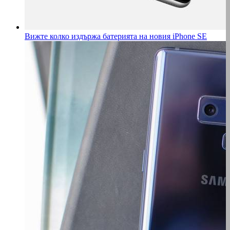
Вижте колко издържа батерията на новия iPhone SE