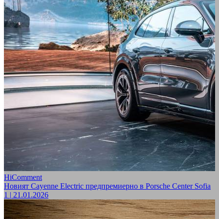
HiComment
Новият Cayenne Electric предпремиерно в Porsche Center Sofia
1
|
21.01.2026