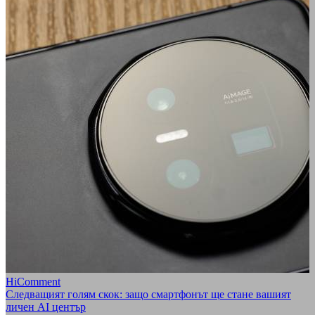
HiComment
Следващият голям скок: защо смартфонът ще стане вашият
личен AI център