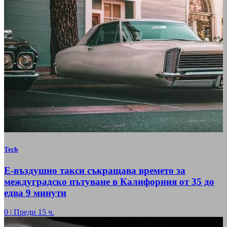
Tech
Е-въздушно такси съкращава времето за
междуградско пътуване в Калифорния от 35 до
едва 9 минути
0
|
Преди 15 ч.