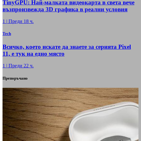
TinyGPU: Най-малката видеокарта в света вече
възпроизвежда 3D графика в реални условия
1
|
Преди 18 ч.
Tech
Всичко, което искате да знаете за серията Pixel
11, е тук на едно място
1
|
Преди 22 ч.
Препоръчано