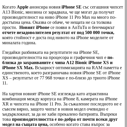
Когато
Аpple
анонсира новия
iPhone SE
със сегашния чипсет
A13 Bionic, мнозина се зарадваха, че ще могат да получат
производителност на ниво iPhone 11 Pro Max на много по-
достъпна цена. Оказва се обаче, че нещата не са толкова
прости.
Новият iPhone
се появи в AnTuTu и бенчмаркът
отчете незадоволителен резултат от под 500 000 точки,
която стойност е доста под нивото на iPhone моделите от
миналата година.
Гледайки разбивката на резултатите на iPhone SE,
производителността на процесора и графичния чип е
по-
близка до захранваните с чипа A12 Bionic iPhone XS и
iPhone SX Max.
Всъщност оптимизацията на RAM паметта е
единственото, което разграничава новия iPhone SE от iPhone
XS – резултатът от 77 968 точки е по-близо до триото iPhone
11.
На хартия новият iPhone SE изглежда като атрактивна
комбинация между корпуса на iPhone 8, камерата на iPhone
XR и чипсета на iPhone 11 Pro. За съжаление последното не е
съвсем вярно, защото чипът в новия модел очевидно е
ъндърклокнат, за да не хаби прекалено батерията. Въпреки
това
производителността е по-добра от почти всеки друг
модел на същата цена,
особено когато става въпрос за