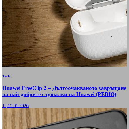
Tech
Huawei FreeClip 2 – Дългоочакваното завръщане
на най-добрите слушалки на Huawei (РЕВЮ)
1
|
15.01.2026