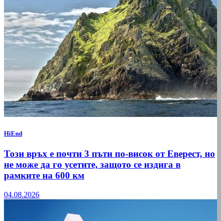
HiEnd
Този връх е почти 3 пъти по-висок от Еверест, но
не може да го усетите, защото се издига в
рамките на 600 км
04.08.2026