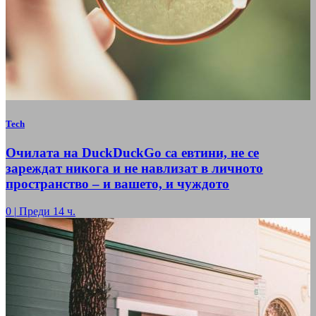
Tech
Очилата на DuckDuckGo са евтини, не се
зареждат никога и не навлизат в личното
пространство – и вашето, и чуждото
0
|
Преди 14 ч.