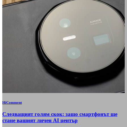
HiComment
Следващият голям скок: защо смартфонът ще
стане вашият личен AI център