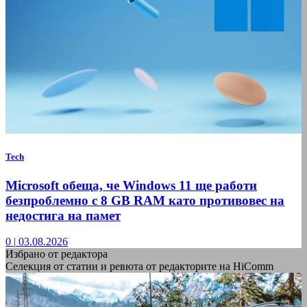
Tech
Microsoft обеща, че Windows 11 ще работи
безпроблемно с 8 GB RAM като противовес на
недостига на памет
0
|
03.08.2026
Избрано от редактора
Селекция от статии и ревюта от редакторите на HiComm