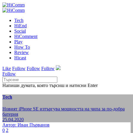
Tech
HiEnd
Social
HiComment
Play
How To
Review
Hicast
Like
Follow
Follow
Follow
Follow
Напиши думата, която търсиш и натисни Enter
Tech
Новият iPhone SE изтъргува мощността на чипа за по-добра
батерия
25.04.2020
Автор: Иван Първанов
0
2