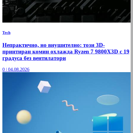
Tech
Непрактично, но внушително: този 3D-
принтиран комин охлажда Ryzen 7 9800X3D с 19
градуса без вентилатори
0
|
04.08.2026