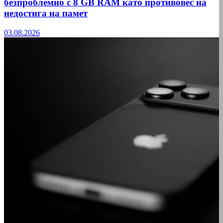
безпроблемно с 8 GB RAM като противовес на
недостига на памет
03.08.2026