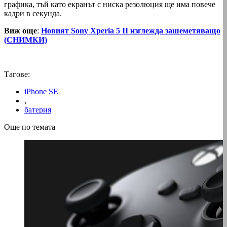
графика, тъй като екранът с ниска резолюция ще има повече
кадри в секунда.
Bиж още
:
Новият Sony Xperia 5 II изглежда зашеметяващо
(СНИМКИ)
Тагове:
iPhone SE
,
батерия
Още по темата