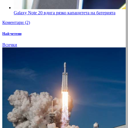
Galaxy Note 20 вдига рязко капацитета на батерията
Коментари (2)
Най-четени
Всички