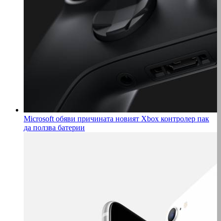
Microsoft обяви причината новият Xbox контролер пак
да ползва батерии