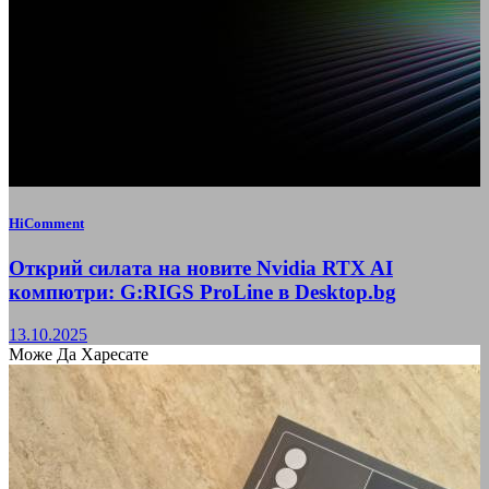
HiComment
Открий силата на новите Nvidia RTX AI
компютри: G:RIGS ProLine в Desktop.bg
13.10.2025
Може Да Харесате