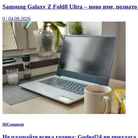
Samsung Galaxy Z Fold8 Ultra – ново име, познато
0
|
04.08.2026
HiComment
Не плащайте всяка година: Godeal24 ви предлага 