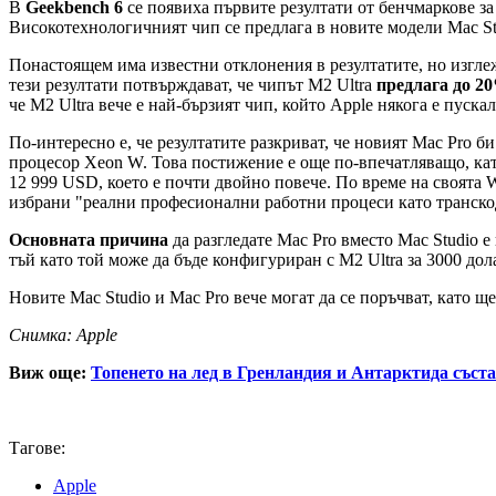
В
Geekbench 6
се появиха първите резултати от бенчмаркове за
Високотехнологичният чип се предлага в новите модели Mac Stu
Понастоящем има известни отклонения в резултатите, но изглеж
тези резултати потвърждават, че чипът M2 Ultra
предлага до 20
че M2 Ultra вече е най-бързият чип, който Apple някога е пускал
По-интересно е, че резултатите разкриват, че новият Mac Pro б
процесор Xeon W. Това постижение е още по-впечатляващо, като 
12 999 USD, което е почти двойно повече. По време на своята WW
избрани "реални професионални работни процеси като транско
Основната причина
да разгледате Mac Pro вместо Mac Studio е
тъй като той може да бъде конфигуриран с M2 Ultra за 3000 дол
Новите Mac Studio и Mac Pro вече могат да се поръчват, като 
Снимка: Apple
Виж още:
Топенето на лед в Гренландия и Антарктида съст
Тагове:
Apple