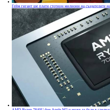
Гейм гигант ще плати стотици милиони на създателите на
AMD Ryzen 7840U бие Apple M2 и може да бъде в следва