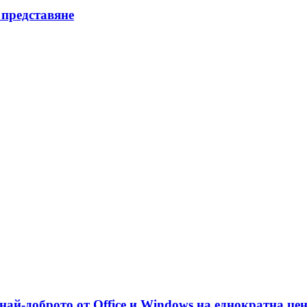
 представяне
най-доброто от Office и Windows на еднократна це