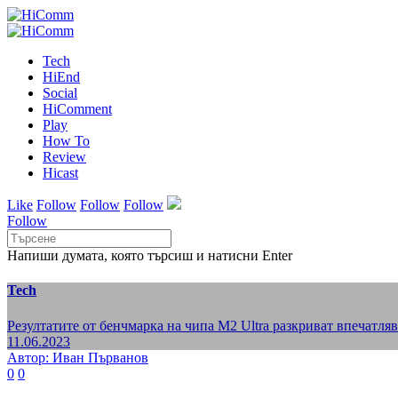
Tech
HiEnd
Social
HiComment
Play
How To
Review
Hicast
Like
Follow
Follow
Follow
Follow
Напиши думата, която търсиш и натисни Enter
Tech
Резултатите от бенчмарка на чипа M2 Ultra разкриват впечатля
11.06.2023
Автор: Иван Първанов
0
0