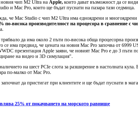
 новия чип M2 Ultra на
Apple,
които дават възможност да се вид
dio и Mac Pro, които ще бъдат пуснати на пазара тази седмица.
да, че Mac Studio с чип M2 Ultra има едноядрени и многоядрени р
% по-висока производителност на процесора в сравнение с чи
а.
и трябвало да има около 2 пъти по-висока обща процесорна произв
се има предвид, че цената на новия Mac Pro започва от 6999 USD
DC презентация Apple заяви, че новият Mac Pro е до 3 пъти по-бъ
диране на видео и 3D симулация".
 наличието на шест PCIe слота за разширение в настолната кула.
ара по-малко от Mac Pro.
ще започнат да пристигат при клиентите и ще бъдат пуснати в маг
авлява 25% от покачването на морското равнище