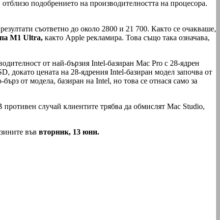
и отблизо подобрението на производителността на процесора.
езултати съответно до около 2800 и 21 700. Както се очакваше,
па M1 Ultra,
както Apple рекламира. Това също така означава,
одителност от най-бързия Intel-базиран Mac Pro с 28-ядрен
, докато цената на 28-ядрения Intel-базиран модел започва от
рз от модела, базиран на Intel, но това се отнася само за
 В противен случай клиентите трябва да обмислят Mac Studio,
азините във
вторник, 13 юни.