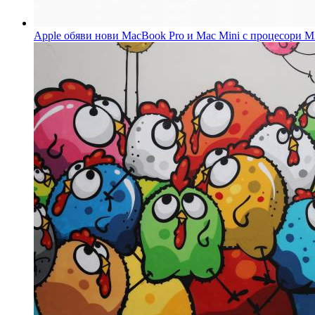
Apple обяви нови MacBook Pro и Mac Mini с процесори M