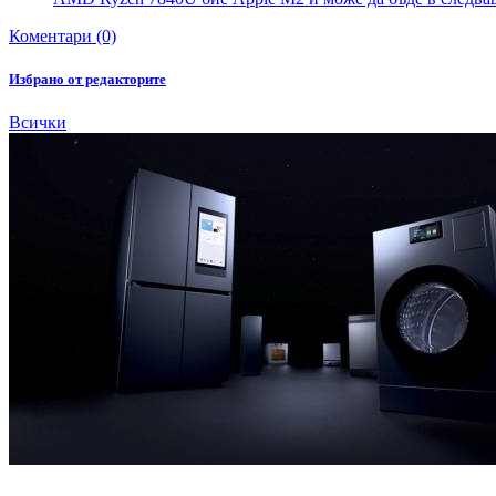
Коментари (0)
Избрано от редакторите
Всички