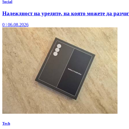
Social
Надеждност на уредите, на която можете да разчи
0
|
06.08.2026
Tech