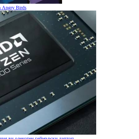
 Angry Birds
щия ви олекотен геймърски лаптоп