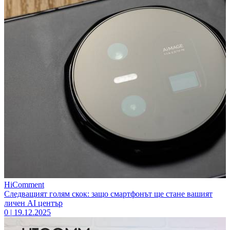
HiComment
Следващият голям скок: защо смартфонът ще стане вашият
личен AI център
0
|
19.12.2025