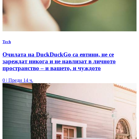
Tech
Очилата на DuckDuckGo са евтини, не се
зареждат никога и не навлизат в личното
пространство – и вашето, и чуждото
0
|
Преди 14 ч.