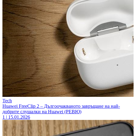
Tech
Huawei FreeClip 2 – Дългоочакваното завръщане на най-
добрите слушалки на Huawei (РЕВЮ)
1
|
15.01.2026