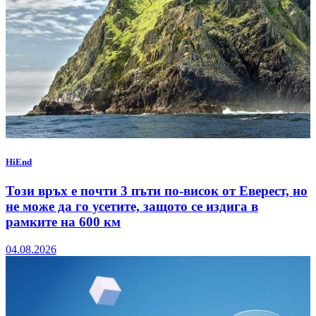
HiEnd
Този връх е почти 3 пъти по-висок от Еверест, но
не може да го усетите, защото се издига в
рамките на 600 км
04.08.2026