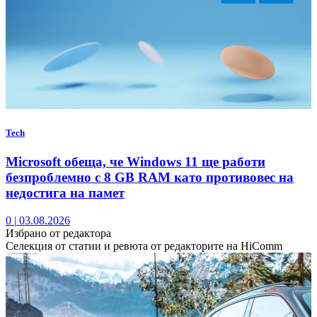
Tech
Microsoft обеща, че Windows 11 ще работи
безпроблемно с 8 GB RAM като противовес на
недостига на памет
0
|
03.08.2026
Избрано от редактора
Селекция от статии и ревюта от редакторите на HiComm