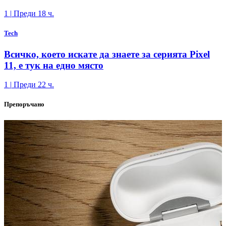
1
|
Преди 18 ч.
Tech
Всичко, което искате да знаете за серията Pixel
11, е тук на едно място
1
|
Преди 22 ч.
Препоръчано