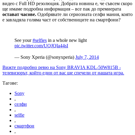
видео с Full HD резолюция. Добрата новина е, че съвсем скоро
ще имаме подробна информация – все пак до премиерата
остават часове.
Одобрявате ли сериозната селфи мания, която
е завладяла голяма част от собствениците на смартфони?
See your
#selfies
in a whole new light
pic.twitter.com/UQJQIa44sI
— Sony Xperia (@sonyxperia)
July 7, 2014
Вижте подробно ревю на Sony BRAVIA KDL-50W815B -
телевизорът, който един от вас ще спечели от нашата игра.
Тагове:
Sony
,
селфи
,
selfie
,
смартфон
,