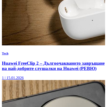
Tech
Huawei FreeClip 2 – Дългоочакваното завръщане
на най-добрите слушалки на Huawei (РЕВЮ)
1
|
15.01.2026