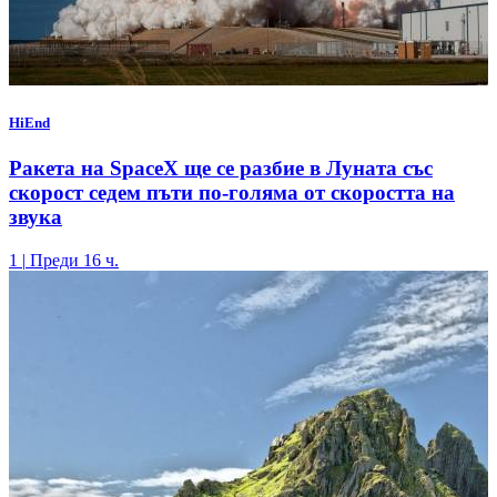
HiEnd
Ракета на SpaceX ще се разбие в Луната със
скорост седем пъти по-голяма от скоростта на
звука
1
|
Преди 16 ч.