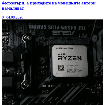
бестселъри, а приходите на човешките автори
намаляват
0
|
04.08.2026