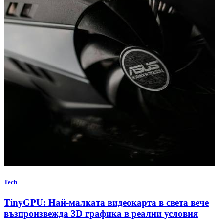
Tech
TinyGPU: Най-малката видеокарта в света вече
възпроизвежда 3D графика в реални условия