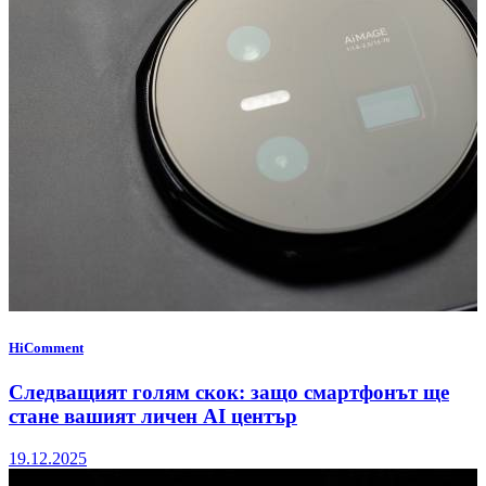
HiComment
Следващият голям скок: защо смартфонът ще
стане вашият личен AI център
19.12.2025