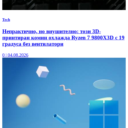
Tech
Непрактично, но внушително: този 3D-
принтиран комин охлажда Ryzen 7 9800X3D с 19
градуса без вентилатори
0
|
04.08.2026