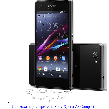
Изтекоха параметрите на Sony Xperia Z3 Compact