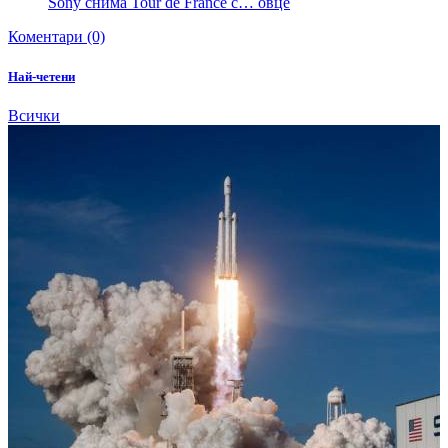
Sony снима Tour de France с… овце
Коментари (0)
Най-четени
Всички