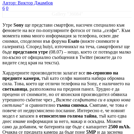
Автор: Виктор Джамбов
6
0
Gallery "36084"
Утре
Sony
ще представи смартфон, насочен специално към
феновете на все по-популярните фотоси от типa „селфи“. Към
момента няма много информация за телефона, освен две
снимки, споделени във форума
Esato
(вижте снимките в
галерията). Според huiyi, източникът на теча, самартфонът ще
бъде
представен утре
(08.07) – нещо, което се потвърди малко
по-късно от официално съобщения в Twitter (можете да го
видите след края на текста).
Хардуерните производители залагат все
по-сериозно на
предните камери,
тъй като селфи манията набира обромна
сила. Това, което ще отличи телефона на Sony, е наличието на
светкавица
, разположена на предния панел. Трудно е да
прецени от снимките, но от японския производител обявиха
утрешното събитие чрез
„Вижте селфитата си в изцяло нова
светлина“
и сравнително
тъмна снимка.
Смятаме, че това е
повече от недвусмислено послание. Интересно е, че новият
модел е запазен в
относително голяма тайна
, тъй като едва
днес имаме информация за него, макар и оскъдна. Можем
само да добавим, че батерията ще бъде с капацитет
2500 mAh.
Очаква се предната камера да бъде поне
5MP
и да заснема