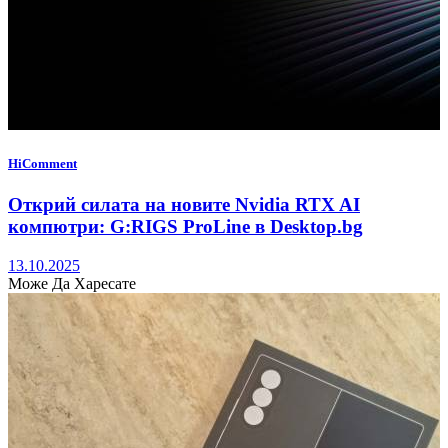
HiComment
Открий силата на новите Nvidia RTX AI
компютри: G:RIGS ProLine в Desktop.bg
13.10.2025
Може Да Харесате