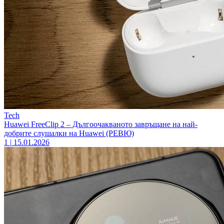
Tech
Huawei FreeClip 2 – Дългоочакваното завръщане на най-
добрите слушалки на Huawei (РЕВЮ)
1
|
15.01.2026