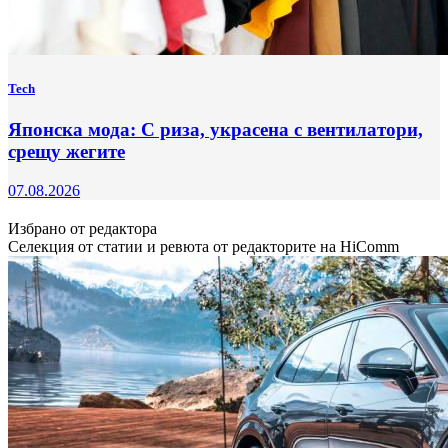
Tech
Японска мода: С риза, украсена с вентилатори,
срещу жегите
07.08.2026
Избрано от редактора
Селекция от статии и ревюта от редакторите на HiComm