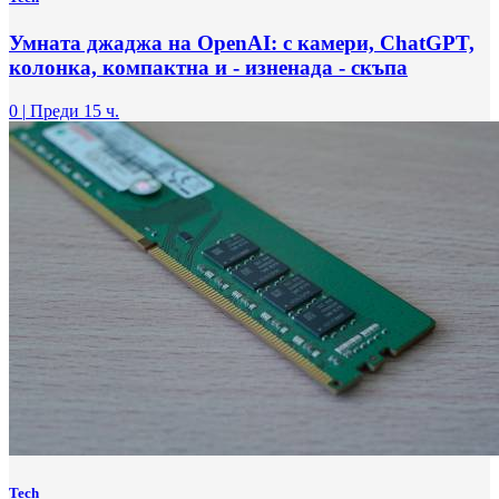
Умната джаджа на OpenAI: с камери, ChatGPT,
колонка, компактна и - изненада - скъпа
0
|
Преди 15 ч.
Tech