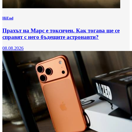
HiEnd
Прахът на Марс е токсичен. Как тогава ще се
справят с него бъдещите астронавти?
08.08.2026