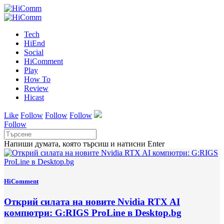
Tech
HiEnd
Social
HiComment
Play
How To
Review
Hicast
Like
Follow
Follow
Follow
Follow
Напиши думата, която търсиш и натисни Enter
HiComment
Открий силата на новите Nvidia RTX AI
компютри: G:RIGS ProLine в Desktop.bg