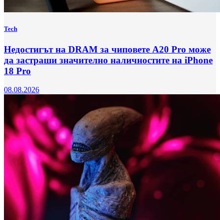
Tech
Недостигът на DRAM за чиповете A20 Pro може
да застраши значително наличностите на iPhone
18 Pro
08.08.2026