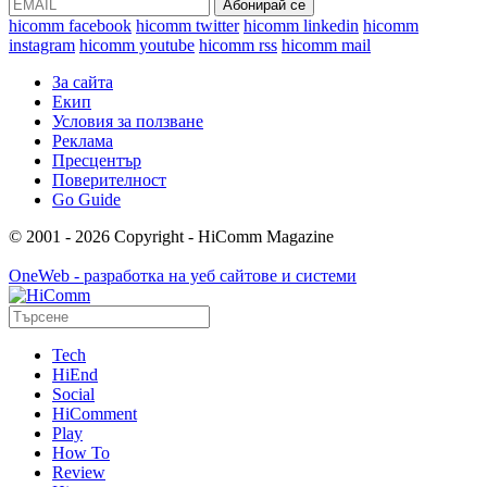
hicomm facebook
hicomm twitter
hicomm linkedin
hicomm
instagram
hicomm youtube
hicomm rss
hicomm mail
За сайта
Екип
Условия за ползване
Реклама
Пресцентър
Поверителност
Go Guide
© 2001 - 2026 Copyright - HiComm Magazine
OneWeb - разработка на уеб сайтове и системи
Tech
HiEnd
Social
HiComment
Play
How To
Review