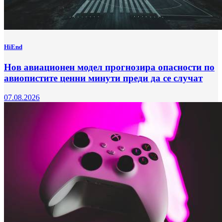
HiEnd
Нов авиационен модел прогнозира опасности по
авиопистите ценни минути преди да се случат
07.08.2026