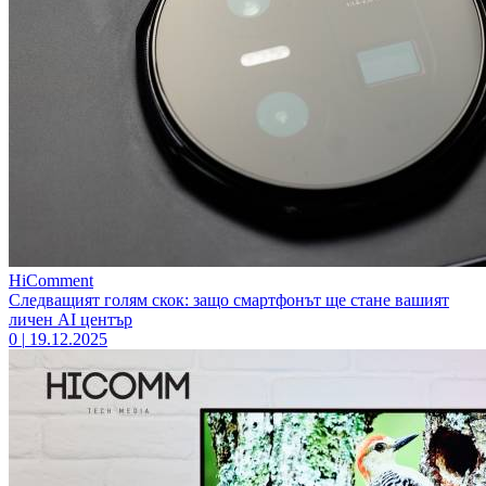
HiComment
Следващият голям скок: защо смартфонът ще стане вашият
личен AI център
0
|
19.12.2025