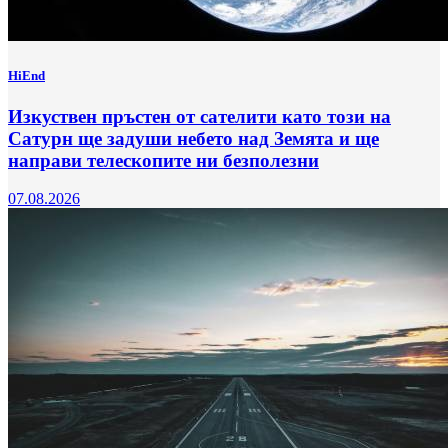
HiEnd
Изкуствен пръстен от сателити като този на
Сатурн ще задуши небето над Земята и ще
направи телескопите ни безполезни
07.08.2026