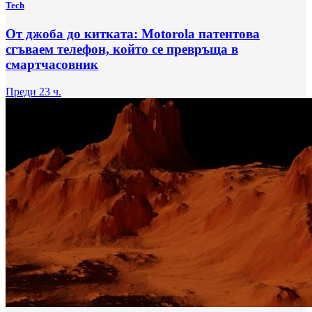
Tech
От джоба до китката: Motorola патентова
сгъваем телефон, който се превръща в
смартчасовник
Преди 23 ч.