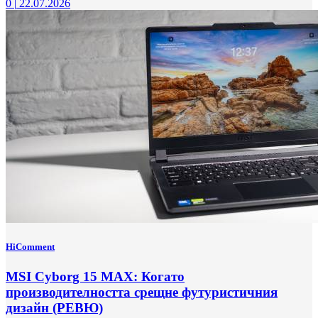
0
|
22.07.2026
HiComment
MSI Cyborg 15 MAX: Когато
производителността срещне футуристичния
дизайн (РЕВЮ)