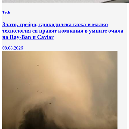
Tech
Злато, сребро, крокодилска кожа и малко
технология си правят компания в умните очила
на Ray-Ban и Caviar
08.08.2026