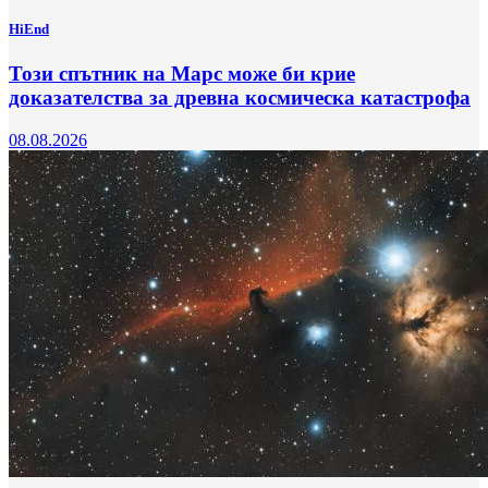
HiEnd
Този спътник на Марс може би крие
доказателства за древна космическа катастрофа
08.08.2026