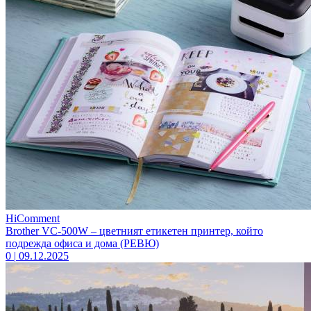
HiComment
Brother VC-500W – цветният етикетен принтер, който
подрежда офиса и дома (РЕВЮ)
0
|
09.12.2025