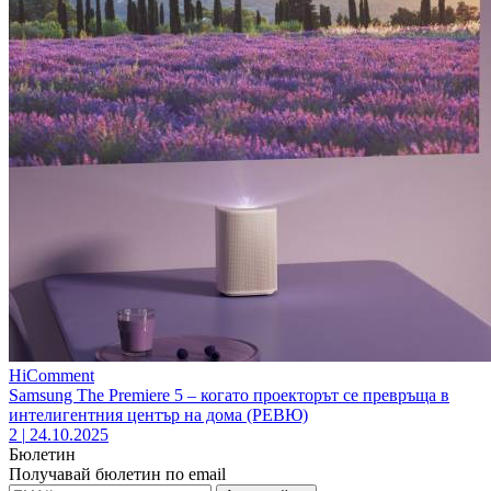
HiComment
Samsung The Premiere 5 – когато проекторът се превръща в
интелигентния център на дома (РЕВЮ)
2
|
24.10.2025
Бюлетин
Получавай бюлетин по email