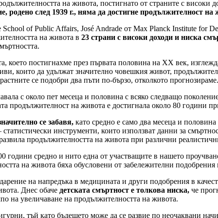
родължителността на живота, постигнато от страните с високи д
, родено след 1939 г., няма да достигне продължителност на 
ool of Public Affairs, José Andrade от Max Planck Institute for De
жителността на живота в
23 страни с високи доходи и ниска смъ
смъртността.
, което постигнахме през първата половина на ХХ век, изглежда
иви, които да удължат значително човешкия живот, продължителн
растните се подобри два пъти по-бързо, отколкото прогнозираме
вала с около пет месеца и половина с всяко следващо поколение.
дната продължителност на живота е достигнала около 80 години пр
начително се забавя,
като средно е само два месеца и половина 
 статистически инструменти, които използват данни за смъртнос
е развила продължителността на живота при различни реалистичн
00 години средно и нито една от участващите в нашето проучване
остта на живота бяха обусловени от забележителни подобрения в 
дарение на напредъка в медицината и други подобрения в качест
ивота. Днес обаче
детската смъртност е толкова ниска,
че прог
мпо на увеличаване на продължителността на живота.
сигурни, тъй като бъдещето може да се развие по неочаквани на