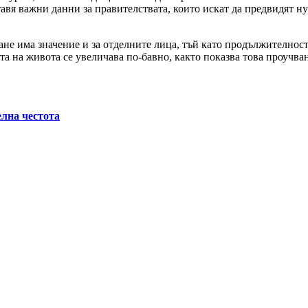
авя важни данни за правителствата, които искат да предвидят ну
ване има значение и за отделните лица, тъй като продължителнос
 на живота се увеличава по-бавно, както показва това проучван
елна честота