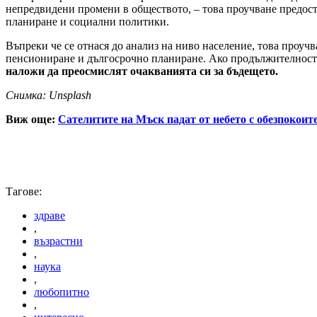
непредвидени промени в обществото, – това проучване предост
планиране и социални политики.
Въпреки че се отнася до анализ на ниво население, това проуч
пенсиониране и дългосрочно планиране. Ако продължителността
наложи да преосмислят очакванията си за бъдещето.
Снимка: Unsplash
Виж още:
Сателитите на Мъск падат от небето с обезпокоит
Тагове:
здраве
,
възрастни
,
наука
,
любопитно
,