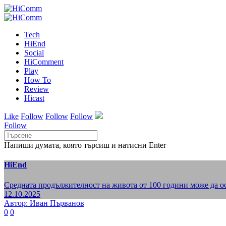
Tech
HiEnd
Social
HiComment
Play
How To
Review
Hicast
Like
Follow
Follow
Follow
Follow
Напиши думата, която търсиш и натисни Enter
HiEnd
Средната продължителност на живота от 100 години може да ос
12.10.2025
Автор: Иван Първанов
0
0