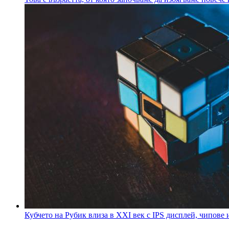
Кубчето на Рубик влиза в XXI век с IPS дисплей, чипове и