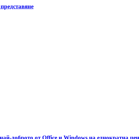
 представяне
най-доброто от Office и Windows на еднократна це