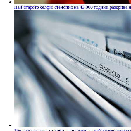
Най-старото селфи: стенопис на 43 000 години разкрива н
Това е възрастта, от която започваме да избягваме повече