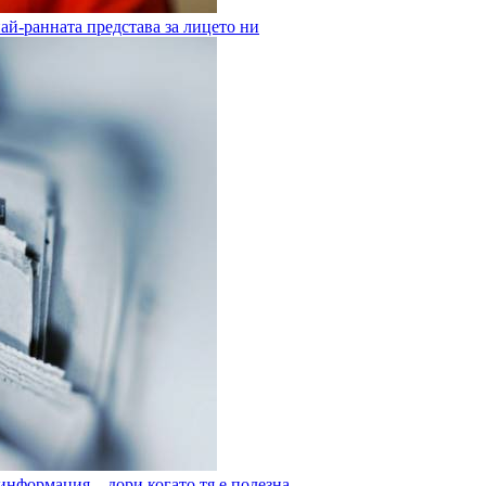
ай-ранната представа за лицето ни
 информация – дори когато тя е полезна