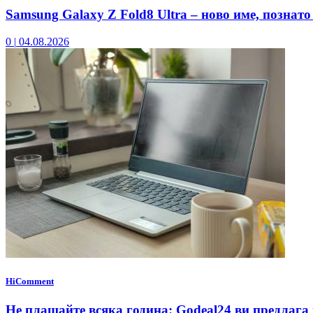
Samsung Galaxy Z Fold8 Ultra – ново име, познато
0
|
04.08.2026
HiComment
Не плащайте всяка година: Godeal24 ви предлага 