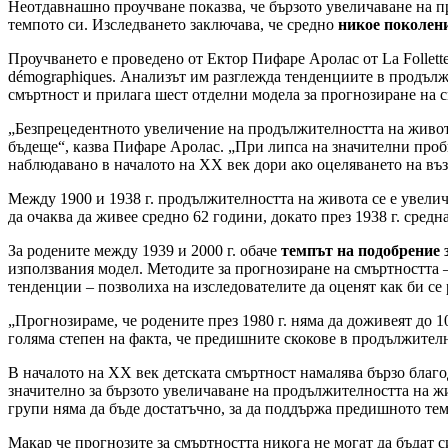
Неотдавнашно проучване показва, че бързото увеличаване на п
темпото си. Изследването заключава, че средно
никое поколение
Проучването е проведено от Ектор Пифаре Аролас от La Follette Sch
démographiques. Анализът им разглежда тенденциите в продъл
смъртност и прилага шест отделни модела за прогнозиране на 
„Безпрецедентното увеличение на продължителността на живота
бъдеще“, казва Пифаре Аролас. „При липса на значителни проб
наблюдавано в началото на ХХ век дори ако оцеляването на въз
Между 1900 и 1938 г. продължителността на живота се е увелича
да очаква да живее средно 62 години, докато през 1938 г. сре
За родените между 1939 и 2000 г. обаче
темпът на подобрение з
използвания модел. Методите за прогнозиране на смъртността –
тенденции – позволиха на изследователите да оценят как би с
„Прогнозираме, че родените през 1980 г. няма да доживеят до 1
голяма степен на факта, че предишните скокове в продължителн
В началото на ХХ век детската смъртност намалява бързо благо
значително за бързото увеличаване на продължителността на ж
групи няма да бъде достатъчно, за да поддържа предишното те
Макар че прогнозите за смъртността никога не могат да бъдат 