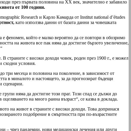
оходи през първата половина на ХХ век, значително е забавило
живота от 100 години.
mographic Research и Карло Камарда от Institut national d’études
ртност,
като използва данни от базата данни за човешката
 е феномен, който е малко вероятно да се повтори в обозримо
остта на живота все пак няма да достигне бързото увеличение,
.“
 В страните с високи доходи човек, роден през 1900 г., е можел
и сходни условия.
до три месеца и половина на поколение, в зависимост от
тта в миналото и настоящето, за да прогнозират бъдещи
и сценарии.
 групи няма да достигне този праг. Този спад се дължи до
оцеляването на много ранна възраст“, се казва в доклада.
вото на живот в страните с високи доходи. Това допринася
нозираното подобрение в смъртността при по-възрастните
чини – чрез пандемии, нови медицински лечения или други