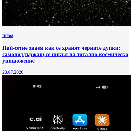
HiEnd
Най-сетне знаем как се хранят черните дупки:
самоподдържащ се цикъл на тотално космическо
унищожение
23.07.2026