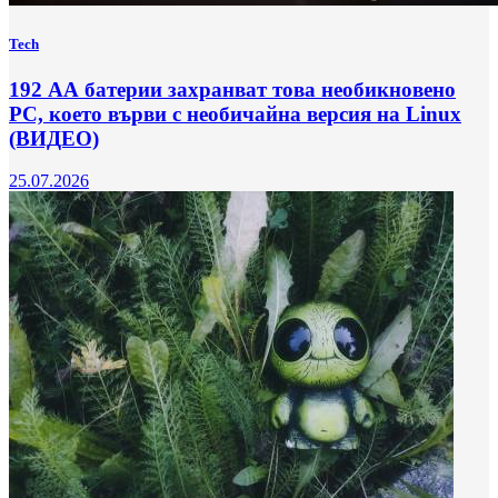
Tech
192 АА батерии захранват това необикновено
РС, което върви с необичайна версия на Linux
(ВИДЕО)
25.07.2026