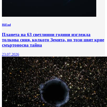
HiEnd
Планета на 63 светлинни години изглежда
толкова синя, колкото Земята, но този цвят крие
смъртоносна тайна
23.07.2026