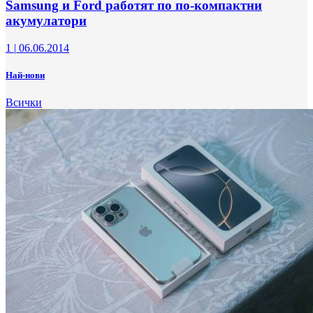
Samsung и Ford работят по по-компактни
акумулатори
1
|
06.06.2014
Най-нови
Всички