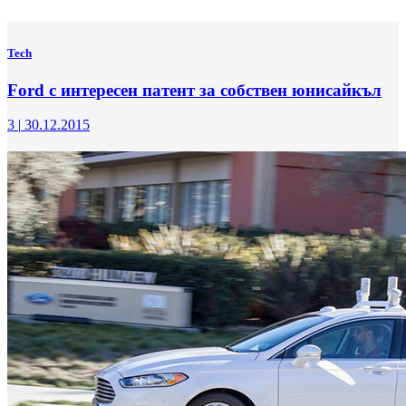
Tech
Ford с интересен патент за собствен юнисайкъл
3
|
30.12.2015