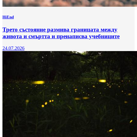
HiEnd
Трето състояние размива границата между
живота и смъртта и пренаписва учебниците
24.07.2026