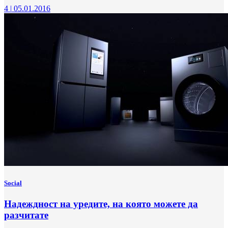
4
|
05.01.2016
Social
Надеждност на уредите, на която можете да
разчитате