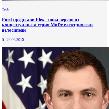
Tech
Ford представи Flex - нова версия от
концептуалната серия MoDе електрически
велосипеди
5
|
26.06.2015