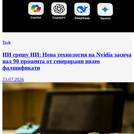
Tech
ИИ срещу ИИ: Нова технология на Nvidia засича
над 90 процента от генерирани видео
фалшификати
23.07.2026