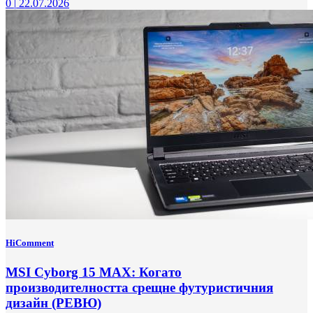
0
|
22.07.2026
HiComment
MSI Cyborg 15 MAX: Когато
производителността срещне футуристичния
дизайн (РЕВЮ)