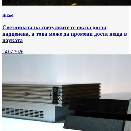
HiEnd
Светлината на светулките се оказа доста
надценена, а това може да промени доста неща в
науката
24.07.2026