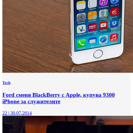
Tech
Ford сменя BlackBerry с Apple, купува 9300
iPhone за служителите
22
|
30.07.2014