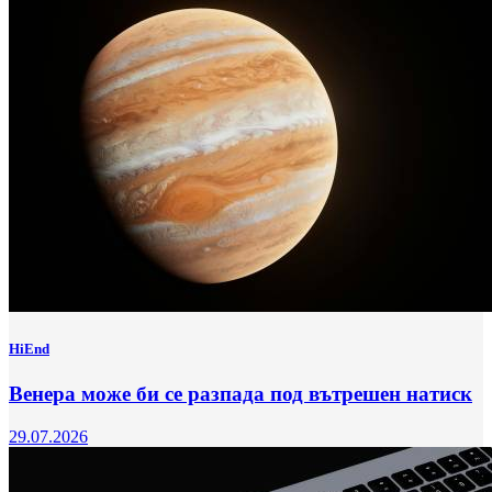
HiEnd
Венера може би се разпада под вътрешен натиск
29.07.2026