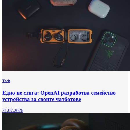
Tech
Едно не стига: OpenAI разработва семейство
устройства за своите чатботове
31.07.2026