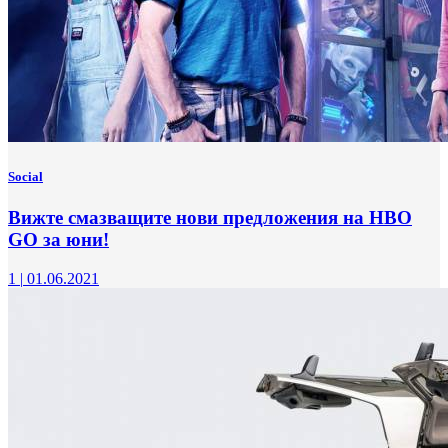
Social
Вижте смазващите нови предложения на HBO
GO за юни!
1
|
01.06.2021