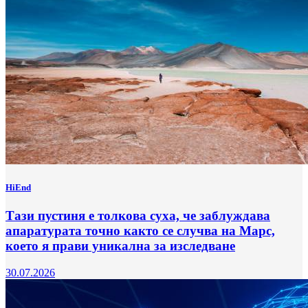
HiEnd
Тази пустиня е толкова суха, че заблуждава
апаратурата точно както се случва на Марс,
което я прави уникална за изследване
30.07.2026