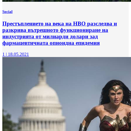
Social
Престъплението на века на HBO разследва и
разкрива вътрешното функциониране на
индустрията от милиарди долари зад
фармацевтичната опиоидна епидемия
1
|
18.05.2021