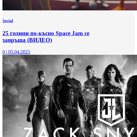
Social
25 години по-късно Space Jam се
завръща (ВИДЕО)
0
|
05.04.2021