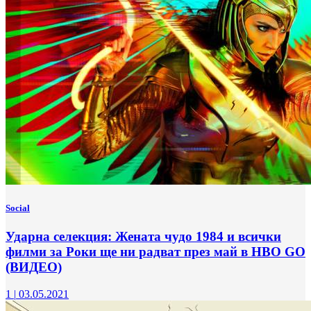
Social
Ударна селекция: Жената чудо 1984 и всички
филми за Роки ще ни радват през май в HBO GO
(ВИДЕО)
1
|
03.05.2021