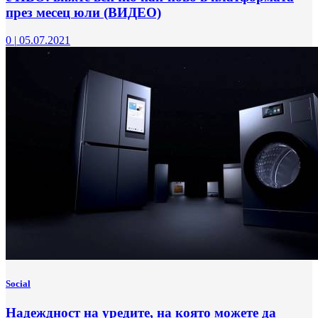
през месец юли (ВИДЕО)
0
|
05.07.2021
Social
Надеждност на уредите, на която можете да