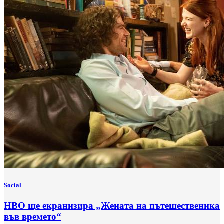
Social
HBO ще екранизира „Жената на пътешественика
във времето“