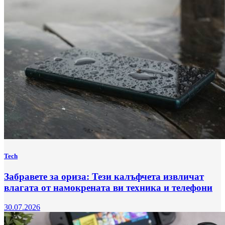
Tech
Забравете за ориза: Тези калъфчета извличат
влагата от намокрената ви техника и телефони
30.07.2026