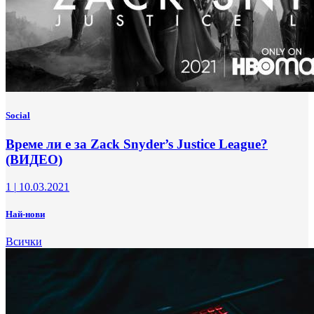
Social
Време ли е за Zack Snyder’s Justice League?
(ВИДЕО)
1
|
10.03.2021
Най-нови
Всички