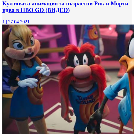
Култовата анимация за възрастни Рик и Морти
идва в HBO GO (ВИДЕО)
1
|
27.04.2021