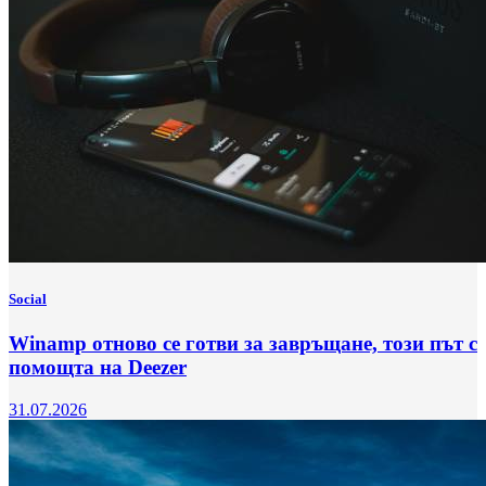
Social
Winamp отново се готви за завръщане, този път с
помощта на Deezer
31.07.2026