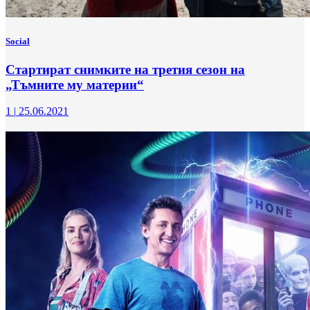
Social
Стартират снимките на третия сезон на
„Тъмните му материи“
1
|
25.06.2021