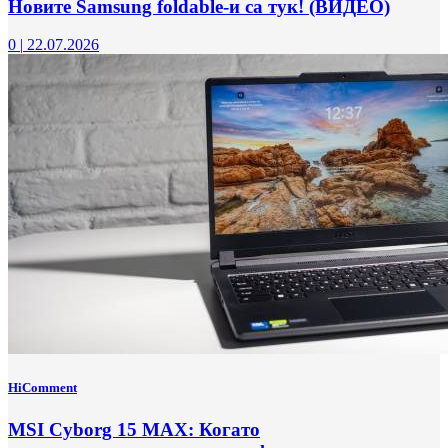
Новите Samsung foldable-и са тук! (ВИДЕО)
0
|
22.07.2026
HiComment
MSI Cyborg 15 MAX: Когато