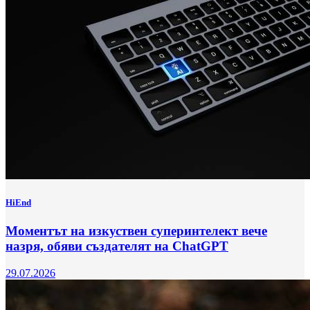
HiEnd
Моментът на изкуствен суперинтелект вече
назря, обяви създателят на ChatGPT
29.07.2026