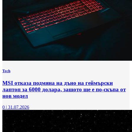
Tech
MSI отказа подмяна на дъно на геймърски
лаптоп за 6000 долара, защото ще е по-скъпа от
нов модел
0
|
31.07.2026