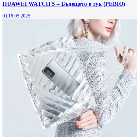
HUAWEI WATCH 5 – Бъдещето е тук (РЕВЮ)
0
|
16.05.2025