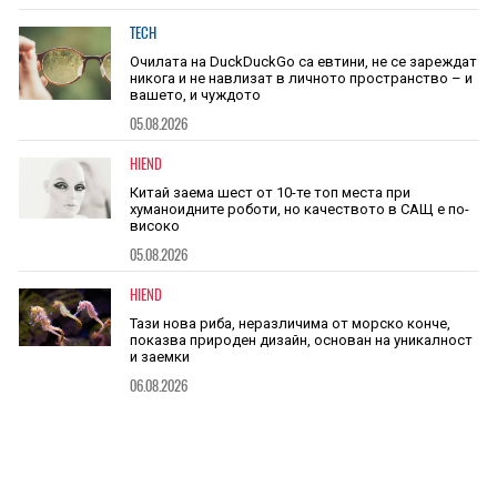
TECH
Очилата на DuckDuckGo са евтини, не се зареждат
никога и не навлизат в личното пространство – и
вашето, и чуждото
05.08.2026
HIEND
Китай заема шест от 10-те топ места при
хуманоидните роботи, но качеството в САЩ е по-
високо
05.08.2026
HIEND
Тази нова риба, неразличима от морско конче,
показва природен дизайн, основан на уникалност
и заемки
06.08.2026