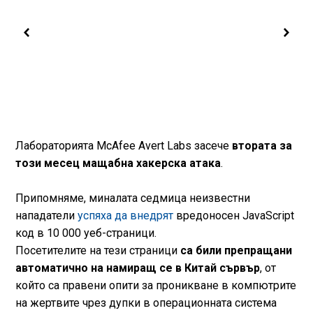
Лабораторията McAfee Avert Labs засече
втората за
този месец мащабна хакерска атака
.
Припомнямe, миналата седмица неизвестни
нападатели
успяха да внедрят
вредоносен JavaScript
код в 10 000 уеб-страници.
Посетителите на тези страници
са били препращани
автоматично на намиращ се в Китай сървър
, от
който са правени опити за проникване в компютрите
на жертвите чрез дупки в операционната система