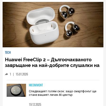
TECH
Huawei FreeClip 2 – Дългоочакваното
завръщане на най-добрите слушалки на
Huawei (РЕВЮ)
1
|
15.01.2026
HICOMMENT
Следващият голям скок: защо смартфонът ще
стане вашият личен AI център
19.12.2025