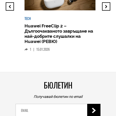
TECH
Huawei FreeClip 2 –
Дългоочакваното завръщане на
HICOMME
най-добрите слушалки на
Следв
Huawei (РЕВЮ)
смар
1
|
15.01.2026
личен
0
|
БЮЛЕТИН
Получавай бюлетин по email