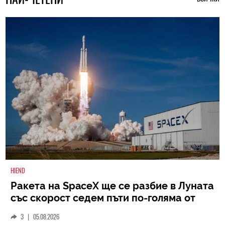
HIEND
Ракета на SpaceX ще се разбие в Луната
със скорост седем пъти по-голяма от
скоростта на звука
3
|
05.08.2026