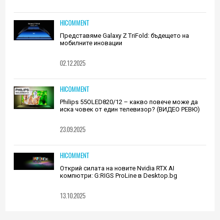
HICOMMENT
Представяме Galaxy Z TriFold: бъдещето на
мобилните иновации
02.12.2025
HICOMMENT
Philips 55OLED820/12 – какво повече може да
иска човек от един телевизор? (ВИДЕО РЕВЮ)
23.09.2025
HICOMMENT
Открий силата на новите Nvidia RTX AI
компютри: G:RIGS ProLine в Desktop.bg
13.10.2025