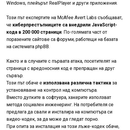
Windows, плейърът RealPlayer и други приложения.
Този път експертите на McAfee Avert Labs съобщават,
че
киберпрестъпниците са внедрили JavaScript-
кода в 200 000 страници
. По-голямата част от
поразените сайтове са форуми, работещи на базата
на системата phpBB.
Както и в случаите с първата атака, посетителят на
страница с вредоносния код е препращан на друг
сървър.
Този път обаче е
използвана различна тактика
за
установяване на контрол над компютъра.
Вместо дупките в софтуера, хакерите използват
метода социален инженеринг. На потребителя се
предлага да свали и инсталира на компютъра си
видео-кодек, за да може да гледат порно.
При опита за инсталация на този лъже-кодек обаче,