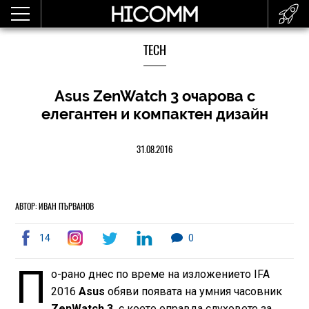
TECH
Asus ZenWatch 3 очарова с
елегантен и компактен дизайн
31.08.2016
АВТОР: ИВАН ПЪРВАНОВ
14
0
П
о-рано днес по време на изложението IFA
2016
Asus
обяви появата на умния часовник
ZenWatch 3,
с което оправда слуховете за