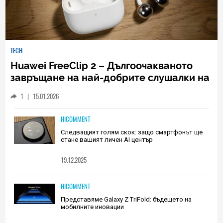
TECH
Huawei FreeClip 2 – Дългоочакваното
завръщане на най-добрите слушалки на
Huawei (РЕВЮ)
1
|
15.01.2026
HICOMMENT
Следващият голям скок: защо смартфонът ще
стане вашият личен AI център
19.12.2025
HICOMMENT
Представяме Galaxy Z TriFold: бъдещето на
мобилните иновации