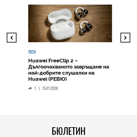
TECH
Huawei FreeClip 2 –
Дългоочакваното завръщане на
HICOMME
най-добрите слушалки на
Следв
Huawei (РЕВЮ)
смар
1
|
15.01.2026
личен
0
|
БЮЛЕТИН