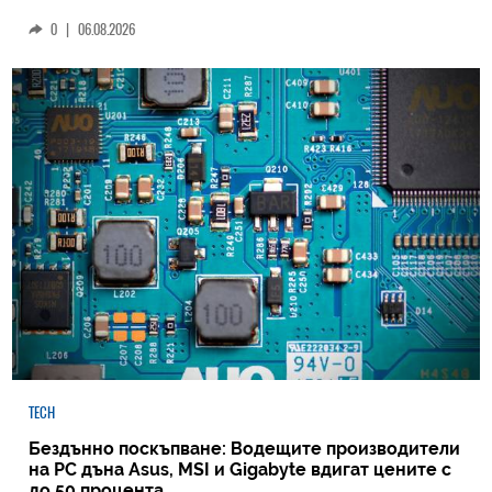
0
|
06.08.2026
TECH
Бездънно поскъпване: Водещите производители
на РС дъна Asus, MSI и Gigabyte вдигат цените с
до 50 процента