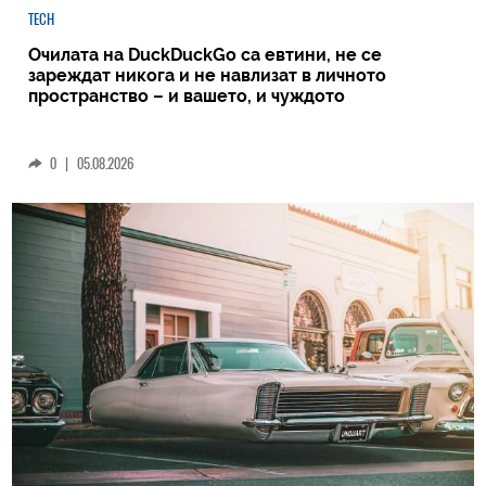
TECH
Очилата на DuckDuckGo са евтини, не се
зареждат никога и не навлизат в личното
пространство – и вашето, и чуждото
0
|
05.08.2026