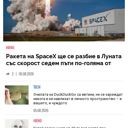
HIEND
Ракета на SpaceX ще се разбие в Луната
със скорост седем пъти по-голяма от
скоростта на звука
3
|
05.08.2026
TECH
Очилата на DuckDuckGo са евтини, не се зареждат
никога и не навлизат в личното пространство – и
вашето, и чуждото
05.08.2026
HIEND