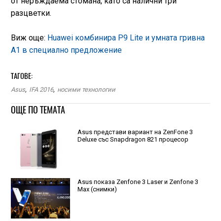
от неръждаема стомана, като са налични три
разцветки.
Виж още:
Huawei комбинира P9 Lite и умната гривна
A1 в специално предложение
ТАГОВЕ:
Asus
,
IFA 2016
,
носими технологии
ОЩЕ ПО ТЕМАТА
Asus представи вариант на ZenFone 3
Deluxe със Snapdragon 821 процесор
Asus показа Zenfone 3 Laser и Zenfone 3
Max (снимки)