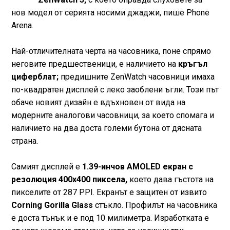
нов модел от серията носими джаджи, пише Phone
Arena.
Най-отличителната черта на часовника, поне спрямо
неговите предшественици, е наличието на
кръгъл
циферблат;
предишните ZenWatch часовници имаха
по-квадратен дисплей с леко заоблени ъгли. Този път
обаче новият дизайн е вдъхновен от вида на
модерните аналогови часовници, за което спомага и
наличието на два доста големи бутона от дясната
страна.
Самият дисплей е
1.39-инчов AMOLED екран с
резолюция 400х400 пиксела,
което дава гъстота на
пикселите от 287 PPI. Екранът е защитен от извито
Corning Gorilla Glass
стъкло. Профилът на часовника
е доста тънък и е под 10 милиметра. Изработката е