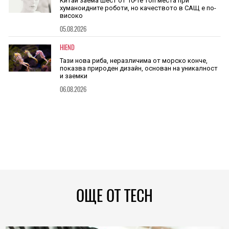
Китай заема шест от 10-те топ места при
хуманоидните роботи, но качеството в САЩ е по-
високо
05.08.2026
HIEND
Тази нова риба, неразличима от морско конче,
показва природен дизайн, основан на уникалност
и заемки
06.08.2026
ОЩЕ ОТ TECH