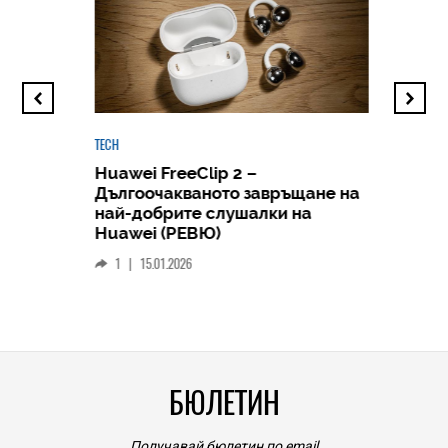
TECH
Huawei FreeClip 2 –
Дългоочакваното завръщане на
HICOMME
най-добрите слушалки на
Следв
Huawei (РЕВЮ)
смар
1
|
15.01.2026
личен
0
|
БЮЛЕТИН
Получавай бюлетин по email