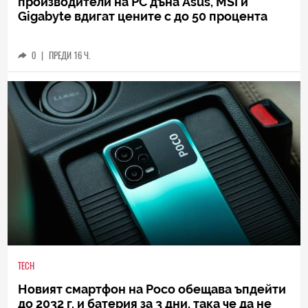
производители на РС дъна Asus, MSI и
Gigabyte вдигат цените с до 50 процента
0
|
ПРЕДИ 16 Ч.
TECH
Новият смартфон на Poco обещава ъпдейти
до 2032 г. и батерия за 3 дни, така че да не