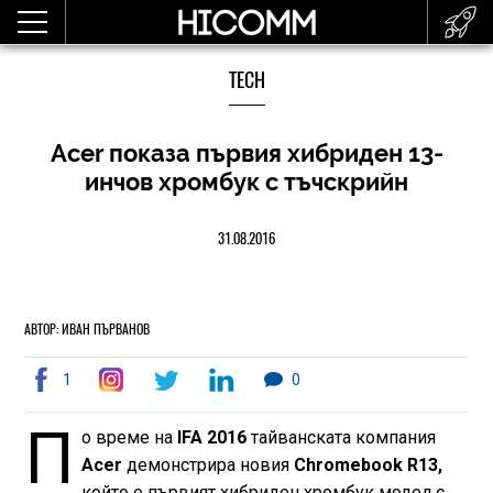
TECH
Acer показа първия хибриден 13-
инчов хромбук с тъчскрийн
31.08.2016
АВТОР: ИВАН ПЪРВАНОВ
1
0
П
о време на
IFA 2016
тайванската компания
Acer
демонстрира новия
Chromebook R13,
който е първият хибриден хромбук модел с