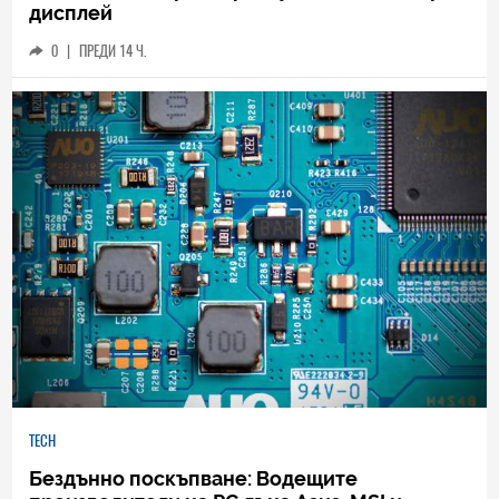
дисплей
0
|
ПРЕДИ 14 Ч.
TECH
Бездънно поскъпване: Водещите