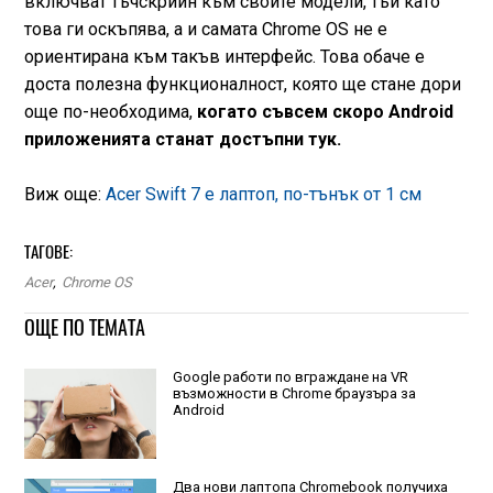
включват тъчскрийн към своите модели, тъй като
това ги оскъпява, а и самата Chrome OS не е
ориентирана към такъв интерфейс. Това обаче е
доста полезна функционалност, която ще стане дори
още по-необходима,
когато съвсем скоро Android
приложенията станат достъпни тук.
Виж още:
Acer Swift 7 е лаптоп, по-тънък от 1 см
ТАГОВЕ:
Acer
,
Chrome OS
ОЩЕ ПО ТЕМАТА
Google работи по вграждане на VR
възможности в Chrome браузъра за
Android
Два нови лаптопа Chromebook получиха