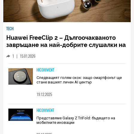
TECH
Huawei FreeClip 2 – Дългоочакваното
завръщане на най-добрите слушалки на
Huawei (РЕВЮ)
1
|
15.01.2026
HICOMMENT
Следващият голям скок: защо смартфонът ще
стане вашият личен AI център
19.12.2025
HICOMMENT
Представяме Galaxy Z TriFold: бъдещето на
мобилните иновации