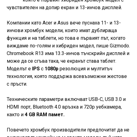
чувствителен на допир екран и 13-инчов дисплей.
Компании като Acer и Asus вече пуснаха 11- и 13-
инчови хромбук модели, които имат дублираща
функция и на таблети, но това е първият път, когато
виждаме по-голям и хибриден модел, пише Gizmodo.
Chromebook R13 има 13.3-инчов тъчскрийн дисплей и
може да се сгъва така, че екранът става таблет.
Моделът е
IPS
с
1080р
резолюция и мултитъч
технология, която поддържа всевъзможни жестове
с пръсти.
Техническите параметри включват USB-C, USB 3.0 и
HDMI порт, Bluetooth 4.0 връзка и 720p уебкамера,
както и
4 GB RAM памет.
Повечето хромбук производители предпочитат да не