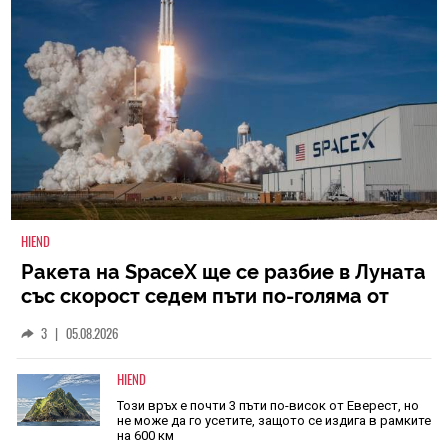
HIEND
Ракета на SpaceX ще се разбие в Луната
със скорост седем пъти по-голяма от
скоростта на звука
3
|
05.08.2026
HIEND
Този връх е почти 3 пъти по-висок от Еверест, но
не може да го усетите, защото се издига в рамките
на 600 км