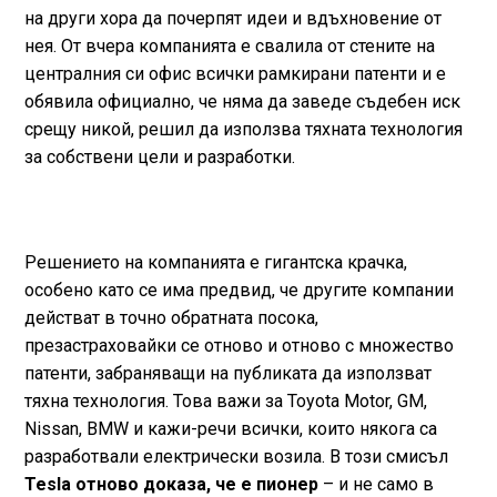
на други хора да почерпят идеи и вдъхновение от
нея. От вчера компанията е свалила от стените на
централния си офис всички рамкирани патенти и е
обявила официално, че няма да заведе съдебен иск
срещу никой, решил да използва тяхната технология
за собствени цели и разработки.
Решението на компанията е гигантска крачка,
особено като се има предвид, че другите компании
действат в точно обратната посока,
презастраховайки се отново и отново с множество
патенти, забраняващи на публиката да използват
тяхна технология. Това важи за Toyota Motor, GM,
Nissan, BMW и кажи-речи всички, които някога са
разработвали електрически возила. В този смисъл
Tesla отново доказа, че е пионер
– и не само в