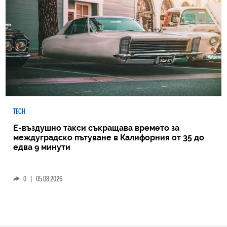
TECH
Е-въздушно такси съкращава времето за
междуградско пътуване в Калифорния от 35 до
едва 9 минути
0
|
05.08.2026