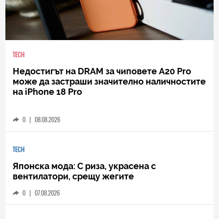
TECH
Недостигът на DRAM за чиповете A20 Pro
може да застраши значително наличностите
на iPhone 18 Pro
0
|
08.08.2026
TECH
Японска мода: С риза, украсена с
вентилатори, срещу жегите
0
|
07.08.2026