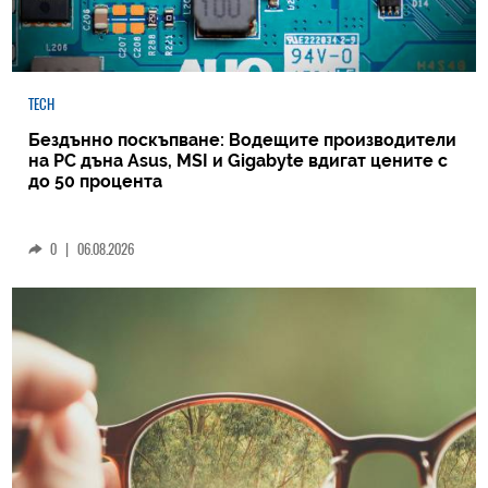
TECH
Бездънно поскъпване: Водещите производители
на РС дъна Asus, MSI и Gigabyte вдигат цените с
до 50 процента
0
|
06.08.2026