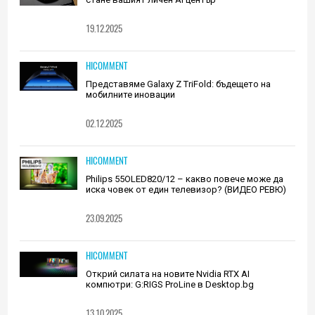
19.12.2025
HICOMMENT
Представяме Galaxy Z TriFold: бъдещето на
мобилните иновации
02.12.2025
HICOMMENT
Philips 55OLED820/12 – какво повече може да
иска човек от един телевизор? (ВИДЕО РЕВЮ)
23.09.2025
HICOMMENT
Открий силата на новите Nvidia RTX AI
компютри: G:RIGS ProLine в Desktop.bg
13.10.2025