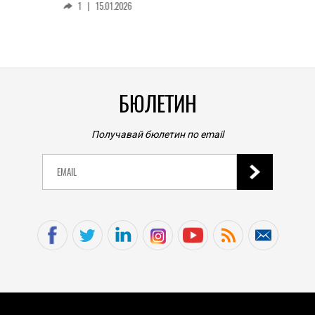
1
|
15.01.2026
личен
0
|
БЮЛЕТИН
Получавай бюлетин по email