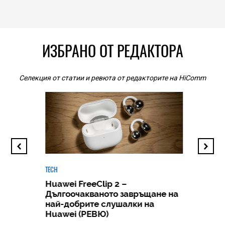
ИЗБРАНО ОТ РЕДАКТОРА
Селекция от статии и ревюта от редакторите на HiComm
TECH
Huawei FreeClip 2 –
Дългоочакваното завръщане на
HICOMME
най-добрите слушалки на
Следв
Huawei (РЕВЮ)
смар