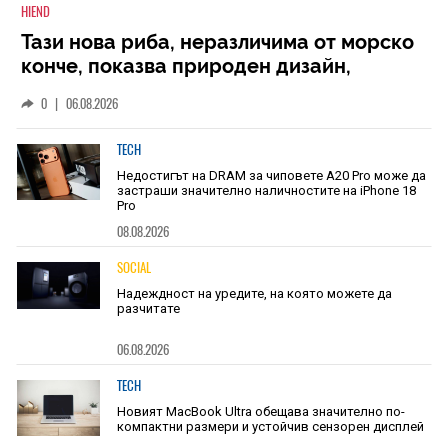
HIEND
Тази нова риба, неразличима от морско
конче, показва природен дизайн,
основан на уникалност и заемки
0
|
06.08.2026
TECH
Недостигът на DRAM за чиповете A20 Pro може да
застраши значително наличностите на iPhone 18
Pro
08.08.2026
SOCIAL
Надеждност на уредите, на която можете да
разчитате
06.08.2026
TECH
Новият MacBook Ultra обещава значително по-
компактни размери и устойчив сензорен дисплей