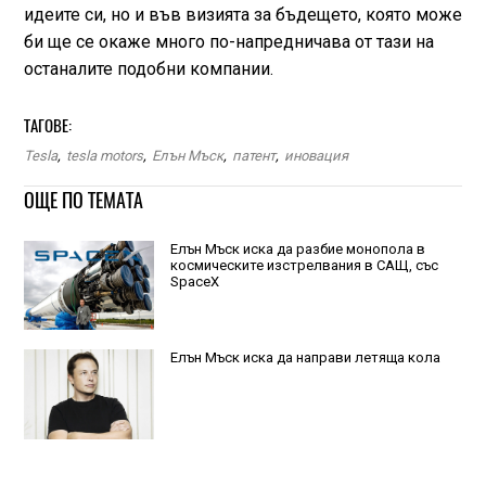
идеите си, но и във визията за бъдещето, която може
би ще се окаже много по-напредничава от тази на
останалите подобни компании.
ТАГОВЕ:
Tesla
,
tesla motors
,
Елън Мъск
,
патент
,
иновация
ОЩЕ ПО ТЕМАТА
Елън Мъск иска да разбие монопола в
космическите изстрелвания в САЩ, със
SpaceX
Елън Мъск иска да направи летяща кола