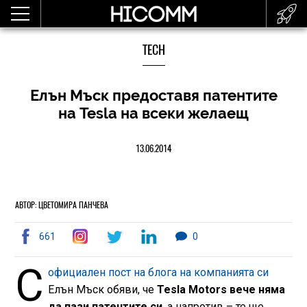
TECH
Елън Мъск предоставя патентите
на Tesla на всеки желаещ
13.06.2014
АВТОР: ЦВЕТОМИРА ПАНЧЕВА
661
0
С
официален пост на блога на компанията си
Елън Мъск обяви, че
Tesla Motors вече няма
да пази патентите си
, а напротив – те ще