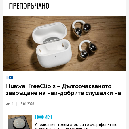
ПРЕПОРЪЧАНО
TECH
Huawei FreeClip 2 – Дългоочакваното
завръщане на най-добрите слушалки на
Huawei (РЕВЮ)
1
|
15.01.2026
HICOMMENT
Следващият голям скок: защо смартфонът ще
стане вашият личен AI център