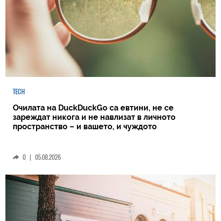
TECH
Очилата на DuckDuckGo са евтини, не се
зареждат никога и не навлизат в личното
пространство – и вашето, и чуждото
0
|
05.08.2026