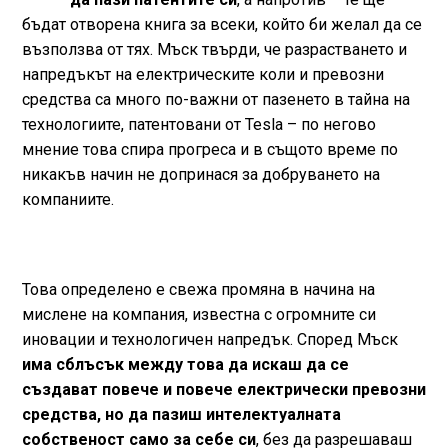
бъдат отворена книга за всеки, който би желал да се
възползва от тях. Мъск твърди, че разрастването и
напредъкът на електрическите коли и превозни
средства са много по-важни от пазенето в тайна на
технологиите, патентовани от Tesla – по негово
мнение това спира прогреса и в същото време по
никакъв начин не допринася за добруването на
компаниите.
Това определено е свежа промяна в начина на
мислене на компания, известна с огромните си
иновации и технологичен напредък. Според Мъск
има сблъсък между това да искаш да се
създават повече и повече електрически превозни
средства, но да пазиш интелектуалната
собственост само за себе си
, без да разрешаваш