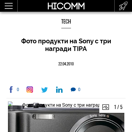
TECH
Фото продукти на Sony с три
награди TIPA
22.04.2010
0
0
1
/
5