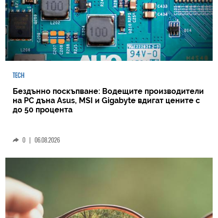
TECH
Бездънно поскъпване: Водещите производители
на РС дъна Asus, MSI и Gigabyte вдигат цените с
до 50 процента
0
|
06.08.2026