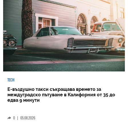
TECH
Е-въздушно такси съкращава времето за
междуградско пътуване в Калифорния от 35 до
едва 9 минути
0
|
05.08.2026