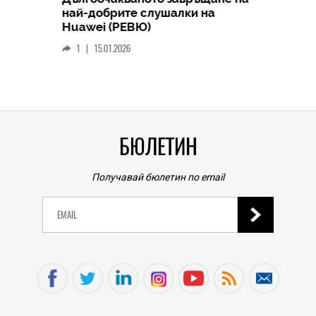
HICOMME
най-добрите слушалки на
Следв
Huawei (РЕВЮ)
смар
1
|
15.01.2026
личен
0
|
БЮЛЕТИН
Получавай бюлетин по email