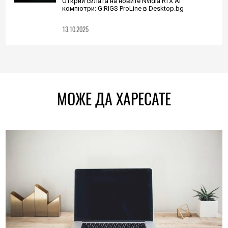
Открий силата на новите Nvidia RTX AI
компютри: G:RIGS ProLine в Desktop.bg
13.10.2025
МОЖЕ ДА ХАРЕСАТЕ