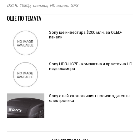
DSLR
,
1080p
,
снимка
,
HD видео
,
GPS
ОЩЕ ПО ТЕМАТА
Sony ще инвестира $200 млн. за OLED-
панели
Sony HDR-HC7E - компактна и практична HD
видеокамера
Sony е най-екологичният производител на
електроника