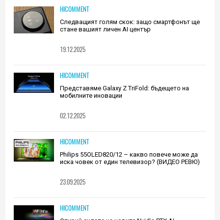
HICOMMENT
Следващият голям скок: защо смартфонът ще
стане вашият личен AI център
19.12.2025
HICOMMENT
Представяме Galaxy Z TriFold: бъдещето на
мобилните иновации
02.12.2025
HICOMMENT
Philips 55OLED820/12 – какво повече може да
иска човек от един телевизор? (ВИДЕО РЕВЮ)
23.09.2025
HICOMMENT