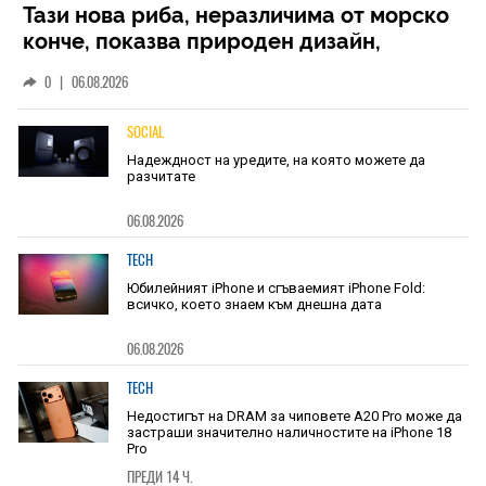
Тази нова риба, неразличима от морско
конче, показва природен дизайн,
основан на уникалност и заемки
0
|
06.08.2026
SOCIAL
Надеждност на уредите, на която можете да
разчитате
06.08.2026
TECH
Юбилейният iPhone и сгъваемият iPhone Fold:
всичко, което знаем към днешна дата
06.08.2026
TECH
Недостигът на DRAM за чиповете A20 Pro може да
застраши значително наличностите на iPhone 18
Pro
ПРЕДИ 14 Ч.