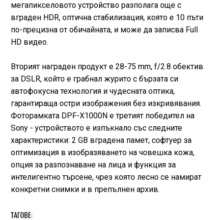
мегапикселовото устройство разполага още с
вграден HDR, оптична стабилизация, която е 10 пъти
по-прецизна от обичайната, и може да записва Full
HD видео.
Вторият награден продукт е 28-75 mm, f/2.8 обектив
за DSLR, който е грабнал журито с бързата си
автофокусна технология и чудесната оптика,
гарантираща остри изображения без изкривявания.
Фоторамката DPF-X1000N е третият победител на
Sony - устройството е изпъкнало със следните
характеристики: 2 GB вградена памет, софтуер за
оптимизация в изобразяването на човешка кожа,
опция за разпознаване на лица и функция за
интелигентно търсене, чрез която лесно се намират
конкретни снимки и в препълнен архив.
ТАГОВЕ: