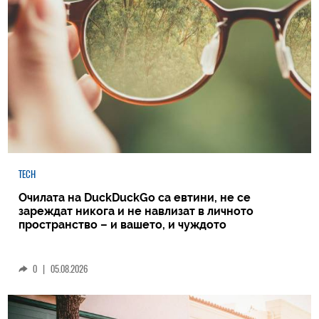
TECH
Очилата на DuckDuckGo са евтини, не се
зареждат никога и не навлизат в личното
пространство – и вашето, и чуждото
0
|
05.08.2026