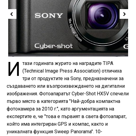
И
тази годината журито на наградите TIPA
(Technical Image Press Association) отличиха
три от продуктите на Sony, предназначени за
създаването или възпроизвеждането на дигитални
изображения. Фотоапаратът Cyber-Shot HX5V спечели
първо място в категорията "Най-добра компактна
фотокамера за 2010 г.", като аргументацията на
експертите е, че "това е първият в света фотоапарат,
който има интегриран GPS и компас, както и
уникалната функция Sweep Panorama". 10-