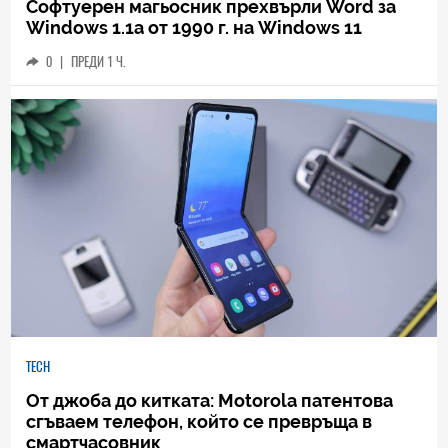
Софтуерен магьосник прехвърли Word за
Windows 1.1a от 1990 г. на Windows 11
0
|
ПРЕДИ 1 Ч.
TECH
От джоба до китката: Motorola патентова
сгъваем телефон, който се превръща в
смартчасовник