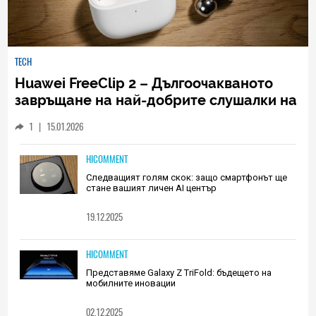
TECH
Huawei FreeClip 2 – Дългоочакваното
завръщане на най-добрите слушалки на
Huawei (РЕВЮ)
1
|
15.01.2026
HICOMMENT
Следващият голям скок: защо смартфонът ще
стане вашият личен AI център
19.12.2025
HICOMMENT
Представяме Galaxy Z TriFold: бъдещето на
мобилните иновации
02.12.2025