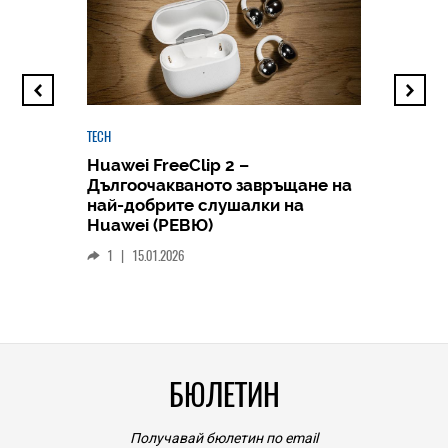
TECH
Huawei FreeClip 2 –
Дългоочакваното завръщане на
HICOMME
най-добрите слушалки на
Следв
Huawei (РЕВЮ)
смар
1
|
15.01.2026
личен
0
|
БЮЛЕТИН
Получавай бюлетин по email