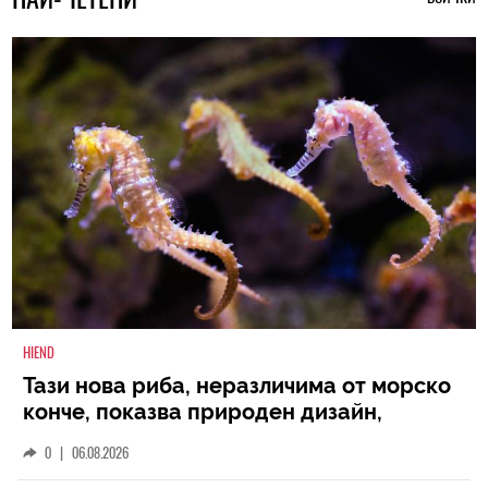
HIEND
Тази нова риба, неразличима от морско
конче, показва природен дизайн,
основан на уникалност и заемки
0
|
06.08.2026