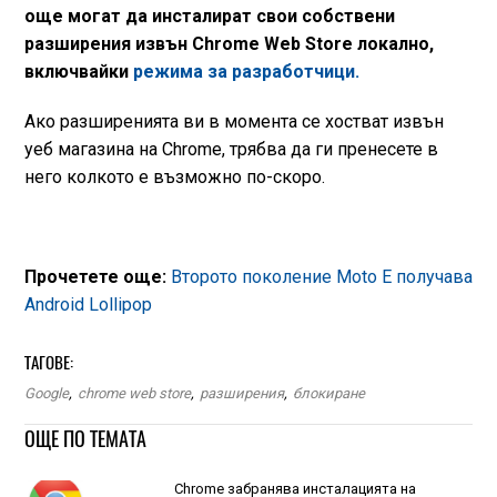
още могат да инсталират свои собствени
разширения извън Chrome Web Store локално,
включвайки
режима за разработчици.
Ако разширенията ви в момента се хостват извън
уеб магазина на Chrome, трябва да ги пренесете в
него колкото е възможно по-скоро.
Прочетете още:
Второто поколение Moto E получава
Android Lollipop
ТАГОВЕ:
Google
,
chrome web store
,
разширения
,
блокиране
ОЩЕ ПО ТЕМАТА
Chrome забранява инсталацията на