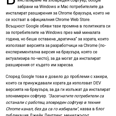
инсталиране на зловреден софтуер, Google
забрани на Windows и Mac потребителите да
инсталират разширения за Chrome браузъра, които не
се хостват в официалния Chrome Web Store.
Всъщност Google обяви тази промяна в политиката си
за потребителите на Windows през май миналата
година, но беше оставена „вратичка“ за хората, които
използват версията за разработчици на Chrome (по-
експериментална версия на браузъра, която се
актуализира по-често), за да могат да инсталират
разширения от където им харесва.
Според Google това е довело до проблеми с хакери,
които са принуждавали хората да използват DEV
версията на браузъра, за да ги излъжат да инсталират
злонамерен софтуер.
"Засегнатите потребители са
останали с работещ зловреден софтуер в техния
Chrome канал, без да са го избирали",
казва в блог
публикация Джейк Лечтлинг, мениджърът,