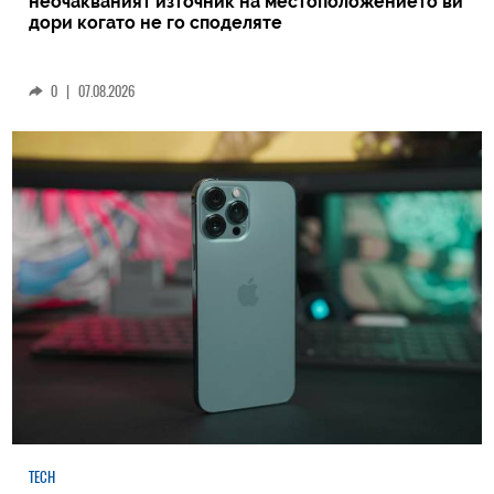
неочакваният източник на местоположението ви
дори когато не го споделяте
0
|
07.08.2026
TECH