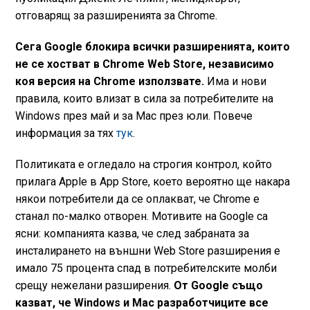
отговарящ за разширенията за Chrome.
Сега Google блокира всички разширенията, които
не се хостват в Chrome Web Store, независимо
коя версия на Chrome използвате.
Има и нови
правила, които влизат в сила за потребителите на
Windows през май и за Mac през юли. Повече
информация за тях
тук
.
Политиката е огледало на строгия контрол, който
прилага Apple в App Store, което вероятно ще накара
някои потребители да се оплакват, че Chrome е
станал по-малко отворен. Мотивите на Google са
ясни: компанията казва, че след забраната за
инсталирането на външни Web Store разширения е
имало 75 процента спад в потребителските молби
срещу нежелани разширения.
От Google също
казват, че Windows и Mac разработчиците все