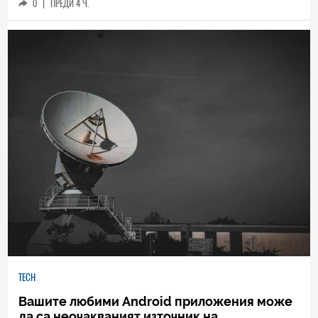
0
|
ПРЕДИ 4 Ч.
TECH
Вашите любими Android приложения може
да са неочакваният източник на