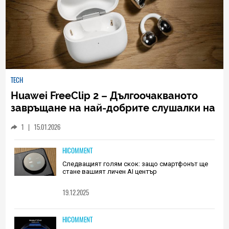
TECH
Huawei FreeClip 2 – Дългоочакваното
завръщане на най-добрите слушалки на
Huawei (РЕВЮ)
1
|
15.01.2026
HICOMMENT
Следващият голям скок: защо смартфонът ще
стане вашият личен AI център
19.12.2025
HICOMMENT