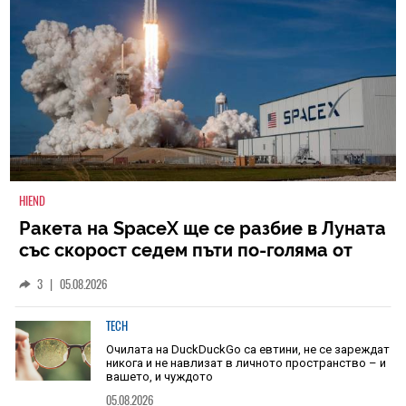
HIEND
Ракета на SpaceX ще се разбие в Луната
със скорост седем пъти по-голяма от
скоростта на звука
3
|
05.08.2026
TECH
Очилата на DuckDuckGo са евтини, не се зареждат
никога и не навлизат в личното пространство – и
вашето, и чуждото
05.08.2026