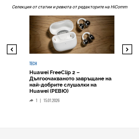
Селекция от статии и ревюта от редакторите на HiComm
TECH
Huawei FreeClip 2 –
Дългоочакваното завръщане на
HICOMME
най-добрите слушалки на
Следв
Huawei (РЕВЮ)
смар
1
|
15.01.2026
личен
0
|