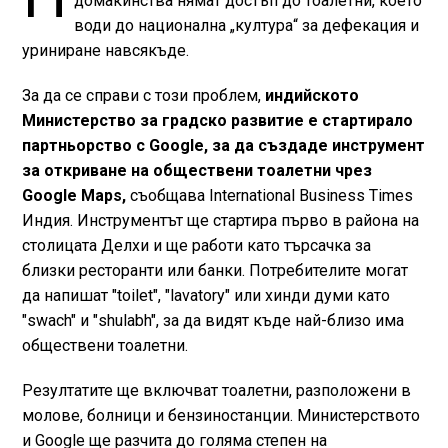
домакинства нямат достъп до тоалетни, което
води до национална „култура“ за дефекация и
уриниране навсякъде.
За да се справи с този проблем,
индийското
Министерство за градско развитие е стартирало
партньорство с Google, за да създаде инструмент
за откриване на обществени тоалетни чрез
Google Maps,
съобщава International Business Times
Индия. Инструментът ще стартира първо в района на
столицата Делхи и ще работи като търсачка за
близки ресторанти или банки. Потребителите могат
да напишат "toilet", "lavatory" или хинди думи като
"swach" и "shulabh", за да видят къде най-близо има
обществени тоалетни.
Резултатите ще включват тоалетни, разположени в
молове, болници и бензиностанции. Министерството
и Google ще разчита до голяма степен на