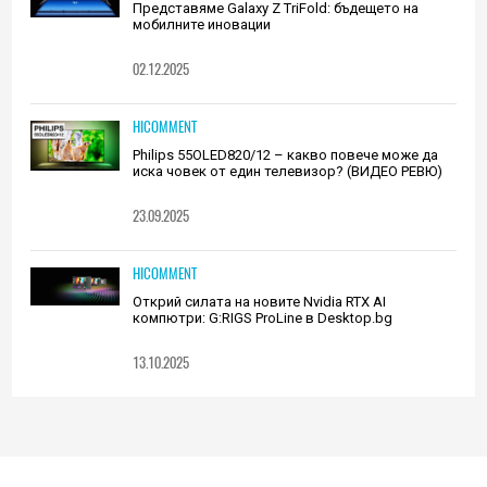
Представяме Galaxy Z TriFold: бъдещето на
мобилните иновации
02.12.2025
HICOMMENT
Philips 55OLED820/12 – какво повече може да
иска човек от един телевизор? (ВИДЕО РЕВЮ)
23.09.2025
HICOMMENT
Открий силата на новите Nvidia RTX AI
компютри: G:RIGS ProLine в Desktop.bg
13.10.2025