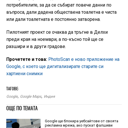
потребителите, за да се събират повече данни по
въпроса, дали дадена обществена тоалетна е чиста
или дали тоалетната е постоянно затворена.
Пилотният проект се очаква да тръгне в Делхи
преди края на ноември, а по-късно той ще се
разшири и в други градове.
Прочетете и това:
PhotoScan е ново приложение на
Google, с което ще дигитализирате старите си
хартиени снимки
ТАГОВЕ:
Google
,
Google Maps
,
Индия
ОЩЕ ПО ТЕМАТА
Google ще блокира уебсайтове от своята
рекламна мрежа, ако пускат фалшиви