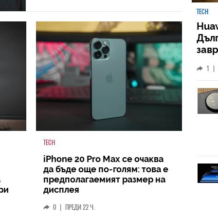
TECH
Huaw
Дъл
зав
слу
1
|
TECH
iPhone 20 Pro Max се очаква
да бъде още по-голям: това е
а
предполагаемият размер на
ри
дисплея
0
|
ПРЕДИ 22 Ч.