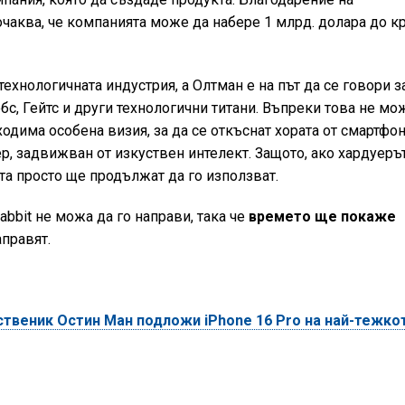
очаква, че компанията може да набере 1 млрд. долара до к
технологичната индустрия, а Олтман е на път да се говори з
бс, Гейтс и други технологични титани. Въпреки това не мо
ходима особена визия, за да се откъснат хората от смартфон
р, задвижван от изкуствен интелект. Защото, ако хардуеръ
та просто ще продължат да го използват.
bbit не можа да го направи, така че
времето ще покаже
аправят.
веник Остин Ман подложи iPhone 16 Pro на най-тежко