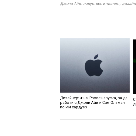
Джони Айв
,
изкуствен интелект
,
дизайн
Дизайнерът на iPhone напуска, за да
С
работи с Джони Айв и Сам Олтман
д
по ИИ хардуер