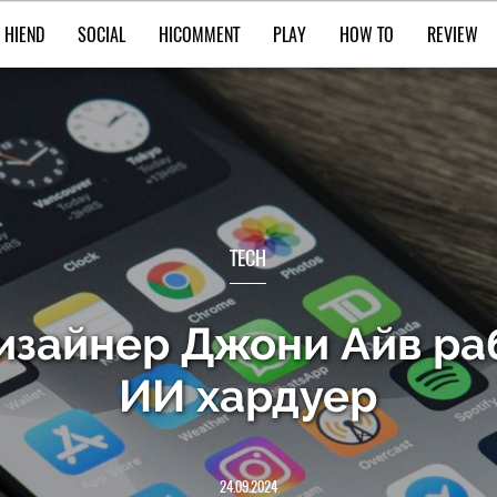
HIEND
SOCIAL
HICOMMENT
PLAY
HOW TO
REVIEW
TECH
изайнер Джони Айв раб
ИИ хардуер
24.09.2024