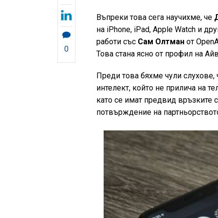
Въпреки това сега научихме, че
на iPhone, iPad, Apple Watch и д
работи със
Сам Олтман
от OpenA
0
Това стана ясно от профил на Айв
Преди това бяхме чули слухове, 
интелект, който не прилича на т
като се имат предвид връзките с
потвърждение на партньорствот