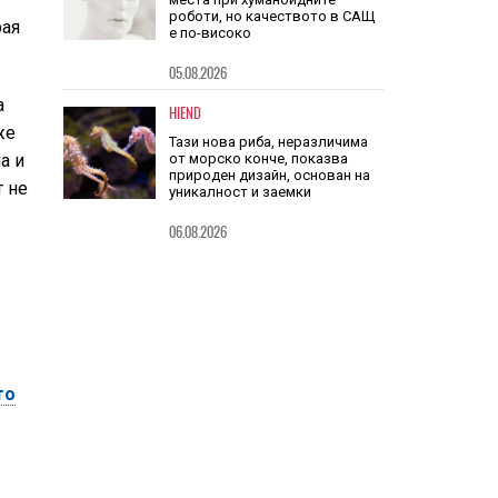
HIEND
рая
Китай заема шест от 10-те топ
места при хуманоидните
роботи, но качеството в САЩ
е по-високо
а
же
05.08.2026
а и
HIEND
т не
Тази нова риба, неразличима
от морско конче, показва
природен дизайн, основан на
уникалност и заемки
06.08.2026
то