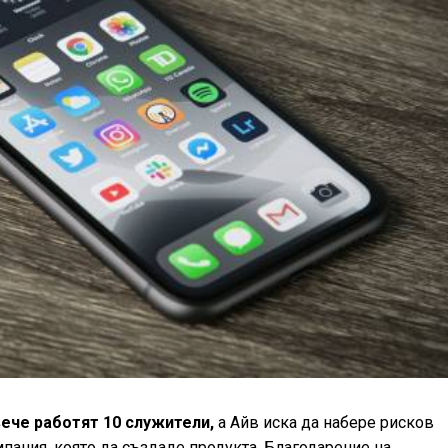
вече работят 10 служители,
а Айв иска да набере рисков
мпания, която да създаде продукта. Благодарение на