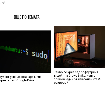
,
AI
ОЩЕ ПО ТЕМАТА
Какво се крие зад софтуерния
ъпдейт на CrowdStrike, който
тудент успя да подкара Linux
причини един от най-големите ИТ
иректно от Google Drive
сривове?