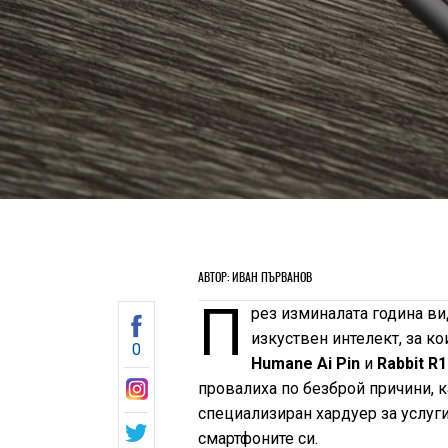
АВТОР: ИВАН ПЪРВАНОВ
П
рез изминалата година ви
изкуствен интелект, за ко
0
Humane Ai Pin
и
Rabbit R1
провалиха по безброй причини, к
специализиран хардуер за услуги
смартфоните си.