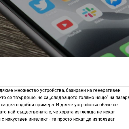
дяхме множество устройства, базирани на генеративен
ито се твърдеше, че са „следващото голямо нещо“ на пазара
са два подобни примера. И двете устройства обаче се
ато най-съществената е, че хората изглежда не искат
 с изкуствен интелект - те просто искат да използват