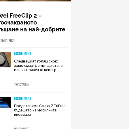
ei FreeClip 2 –
гоочакваното
ръщане на най-добрите
шалки на Huawei (РЕВЮ)
15.01.2026
HICOMMENT
Следващият голям скок:
защо смартфонът ще стане
вашият личен AI център
19.12.2025
HICOMMENT
Представяме Galaxy Z TriFold:
бъдещето на мобилните
иновации