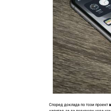
Според доклада по този проект
капитал, за да подкрепи нова ко