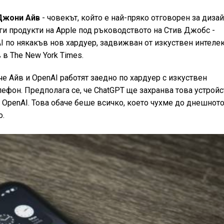
Джони Айв
- човекът, който е най-пряко отговорен за диза
руги продукти на Apple под ръководството на Стив Джобс -
I по някакъв нов хардуер, задвижван от изкуствен интелек
 в The New York Times.
че Айв и OpenAI работят заедно по хардуер с изкуствен
елефон. Предполага се, че ChatGPT ще захранва това устройс
 OpenAI. Това обаче беше всичко, което чухме до днешнот
о.