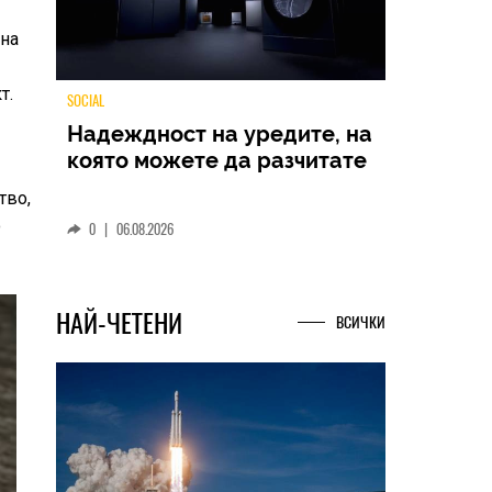
йна
т.
TECH
Samsung Galaxy Z Fold8
тво,
Ultra – ново име, познато
о
представяне
0
|
04.08.2026
НАЙ-ЧЕТЕНИ
ВСИЧКИ