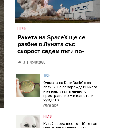
HIEND
Ракета на SpaceX ще се
разбие в Луната със
скорост седем пъти по-
голяма от скоростта на
3
|
05.08.2026
звука
TECH
Очилата на DuckDuckGo са
евтини, не се зареждат никога
и не навлизат в личното
пространство – и вашето, и
чуждото
05.08.2026