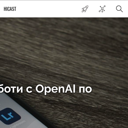
HICAST
оти с OpenAI по