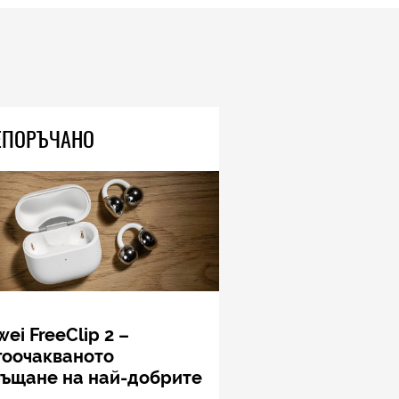
ЕПОРЪЧАНО
ei FreeClip 2 –
гоочакваното
ръщане на най-добрите
шалки на Huawei (РЕВЮ)