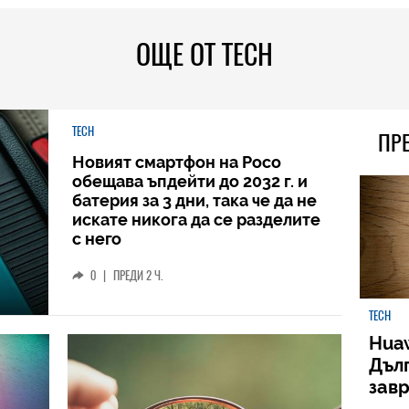
ОЩЕ ОТ TECH
TECH
ПР
Новият смартфон на Poco
обещава ъпдейти до 2032 г. и
батерия за 3 дни, така че да не
искате никога да се разделите
с него
0
|
ПРЕДИ 2 Ч.
TECH
Huaw
Дъл
зав
слу