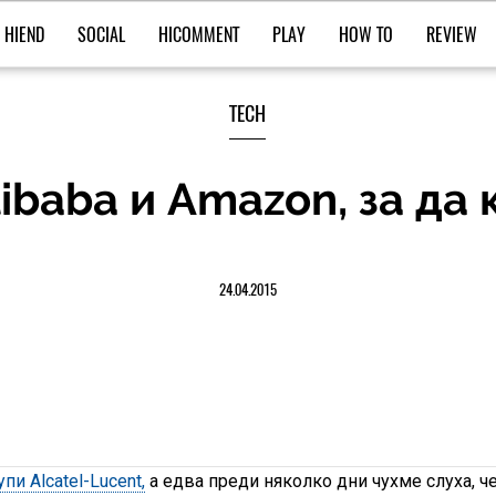
HIEND
SOCIAL
HICOMMENT
PLAY
HOW TO
REVIEW
TECH
libaba и Amazon, за да
24.04.2015
пи Alcatel-Lucent,
а едва преди няколко дни чухме слуха, ч