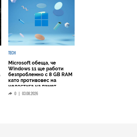
TECH
Microsoft обеща, че
Windows 11 ще работи
а
безпроблемно с 8 GB RAM
като противовес на
недостига на памет
0
|
03.08.2026