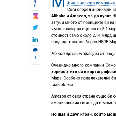
М
финландската компания п
0
Сега според анонимни и
Alibaba и Amazon, за да купят 
загуби много от позициите си на
имаше пазарна оценка от 8,1 млр
стойност само около 2,14 млрд ща
продаде толкова бързо HERE Map
Но кой ще се интересува от заку
1
Очевидно много компании. Само
хоризонтите си и картографски
Maps. Особено привлекателна би 
тази област.
Amazon от своя страна също би с
американския гигант да в момент
Но има и друг играч, който мож