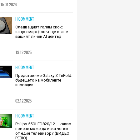
15.01.2026
HICOMMENT
Следващият голям скок:
защо смартфонът ще стане
вашият личен AI център
19.12.2025
HICOMMENT
Представяме Galaxy Z TriFold:
бъдещето на мобилните
иновации
02.12.2025
HICOMMENT
Philips 55OLED820/12 – какво
повече може да иска човек
от един телевизор? (ВИДЕО
РЕВЮ)