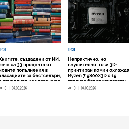
TECH
TECH
Книгите, създадени от ИИ,
Непрактично, но
вече са 33 процента от
внушително: този 3D-
новите попълнения в
принтиран комин охлажд
класациите за бестселъри,
Ryzen 7 9800X3D с 19
а приходите на човешките
градуса без вентилатори
автори намаляват
0
|
04.08.2026
0
|
04.08.2026