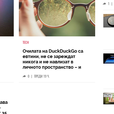
1
|
TECH
Очилата на DuckDuckGo са
евтини, не се зареждат
никога и не навлизат в
личното пространство – и
вашето, и чуждото
0
|
ПРЕДИ 19 Ч.
ава
о
 35