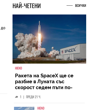
НАЙ-ЧЕТЕНИ
ВСИЧКИ
 до
HIEND
Ракета на SpaceX ще се
разбие в Луната със
скорост седем пъти по-
голяма от скоростта на
1
|
ПРЕДИ 21 Ч.
звука
HIEND