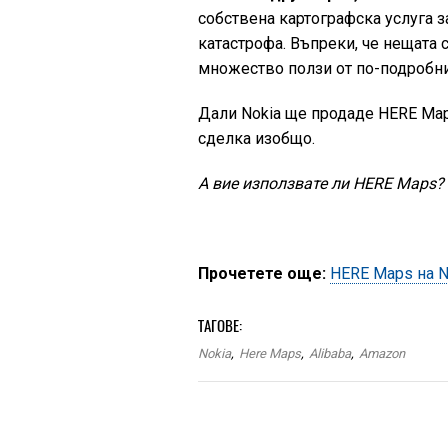
собствена картографска услуга за
катастрофа. Въпреки, че нещата 
множество ползи от по-подробнит
Дали Nokia ще продаде HERE Maps
сделка изобщо.
А вие използвате ли HERE Maps?
Прочетете още:
HERE Maps на No
ТАГОВЕ:
Nokia
,
Here Maps
,
Alibaba
,
Amazon