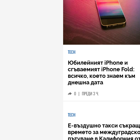
TECH
Юбилейният iPhone и
сгъваемият iPhone Fold:
всичко, което знаем към
днешна дата
0
|
ПРЕДИ 3 Ч.
TECH
Е-въздушно такси съкращ
времето за междуградск
пътуване в Калифорния от