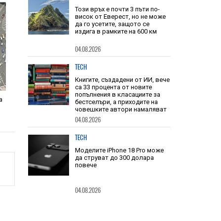
Този връх е почти 3 пъти по-
висок от Еверест, но не може
да го усетите, защото се
издига в рамките на 600 км
04.08.2026
TECH
Книгите, създадени от ИИ, вече
са 33 процента от новите
попълнения в класациите за
а
бестселъри, а приходите на
човешките автори намаляват
04.08.2026
TECH
Моделите iPhone 18 Pro може
да струват до 300 долара
повече
04.08.2026