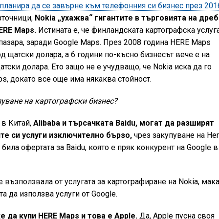
ланира да се завърне към телефонния си бизнес през 2016
зточници,
Nokia „ухажва“ гигантите в търговията на дре
HERE Maps.
Истината е, че финландската картографска услуг
 пазара, заради Google Maps. През 2008 година HERE Maps
д щатски долара, а 6 години по-късно бизнесът вече е на
тски долара. Ето защо не е учудващо, че Nokia иска да го
s, докато все още има някаква стойност.
пуване на картографски бизнес?
 в Китай,
Alibaba и търсачката Baidu, могат да разширят
те си услуги изключително бързо,
чрез закупуване на He
била офертата за Baidu, която е пряк конкурент на Google в
е възползвала от услугата за картографиране на Nokia, мак
а да използва услуги от Google.
е да купи HERE Maps и това е Apple.
Да, Apple пусна своя