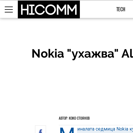
TECH
Nokia "ухажва" A
АВТОР: КОКО СТОЯНОВ
иналата седмица Nokia ку