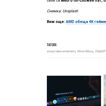
себе си
много по-сложен път, 
Снимка: Unsplash
Виж още:
AMD обеща 4К геймин
ТАГОВЕ:
изкуствен интелект
,
Илон Мъск
,
ChatGP