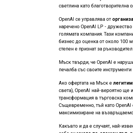
светлина като благотворителна о
OpenAI се управлява от
организа
наречено OpenAI LP - дружество 
голямата компания. Тази компан
бизнес до оценка от около 100 м
степен е признат за ръководител
Мъск твърди, че OpenAI е наруши
печалба със своите инструменти 
Ако офертата на Мъск е
легитим
света), OpenAI най-вероятно ще 
трансформация в търговска компа
Същевременно, тъй като OpenAI е
максимизиране на възвръщаемо
Какъвто и да е случаят, най-изв