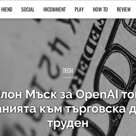
HIEND
SOCIAL
HICOMMENT
PLAY
HOW TO
REVIEW
TECH
лон Мъск за OpenAI т
анията към търговска д
труден