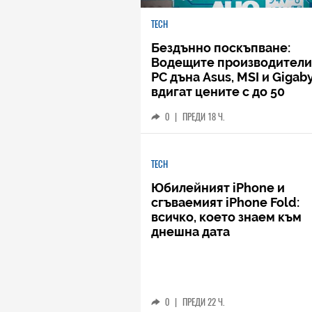
TECH
Бездънно поскъпване:
Водещите производители
РС дъна Asus, MSI и Gigab
вдигат цените с до 50
процента
0
|
ПРЕДИ 18 Ч.
TECH
Юбилейният iPhone и
сгъваемият iPhone Fold:
всичко, което знаем към
днешна дата
0
|
ПРЕДИ 22 Ч.