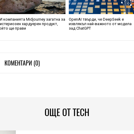
И компанията Midjourney загатна за
OpenAI твърди, че DeepSeek е
истериозен хардуерен продукт,
извлякъл най-важното от модела
ойто ще прави
зад ChatGPT
КОМЕНТАРИ (0)
ОЩЕ ОТ TECH