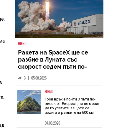
е,
яма
HIEND
Ракета на SpaceX ще се
разбие в Луната със
в
скорост седем пъти по-
голяма от скоростта на
3
|
05.08.2026
звука
а.
HIEND
Този връх е почти 3 пъти по-
висок от Еверест, но не може
ед
да го усетите, защото се
издига в рамките на 600 км