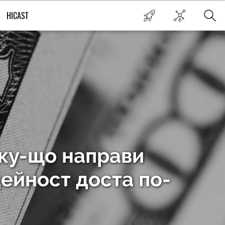
HICAST
оку-що направи
ейност доста по-