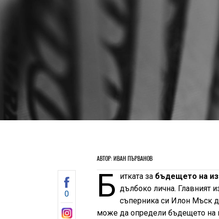
АВТОР: ИВАН ПЪРВАНОВ
Б
итката за
бъдещето на из
дълбоко лична. Главният 
0
съперника си Илон Мъск д
може да определи бъдещето на и