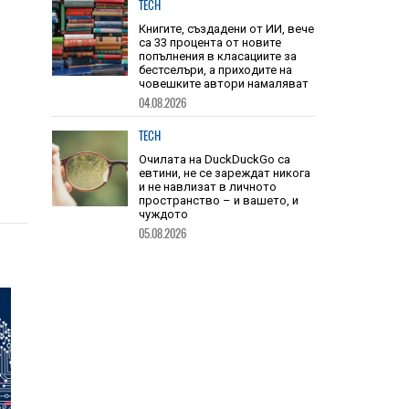
04.08.2026
TECH
Книгите, създадени от ИИ, вече
са 33 процента от новите
попълнения в класациите за
бестселъри, а приходите на
човешките автори намаляват
04.08.2026
TECH
Очилата на DuckDuckGo са
евтини, не се зареждат никога
и не навлизат в личното
пространство – и вашето, и
чуждото
05.08.2026