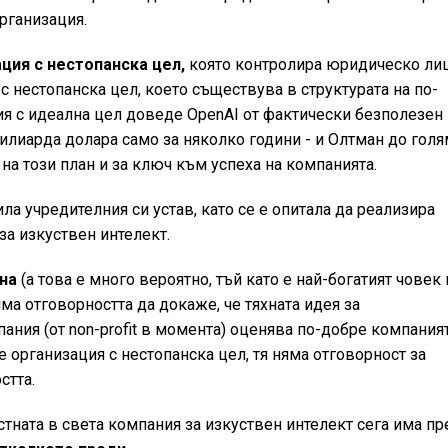
рганизация.
ция с нестопанска цел,
която контролира юридическо лиц
с нестопанска цел, което съществува в структурата на по-
ия с идеална цел доведе OpenAI от фактически безполезен
илиарда долара само за няколко години - и Олтман до гол
 на този план и за ключ към успеха на компанията.
ла учредителния си устав, като се е опитала да реализира
за изкуствен интелект.
на
(а това е много вероятно, тъй като е най-богатият човек 
има отговорността да докаже, че тяхната идея за
ния (от non-profit в момента) оценява по-добре компаният
 организация с нестопанска цел, тя няма отговорност за
стта.
естната в света компания за изкуствен интелект сега има пр