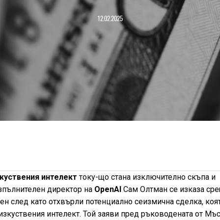
12.02.2025
куствения интелект
току-що стана изключително скъпа и
изпълнителен директор на
OpenAI
Сам Олтман се изказа ср
ен след като отхвърли потенциално сеизмична сделка, коя
зкуствения интелект. Той заяви пред ръководената от Мъ