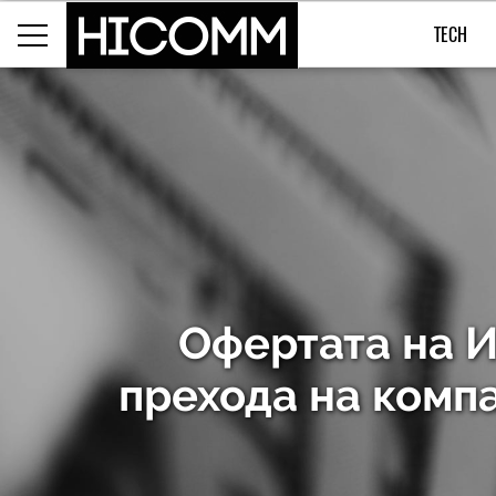
TECH
Офертата на И
прехода на комп