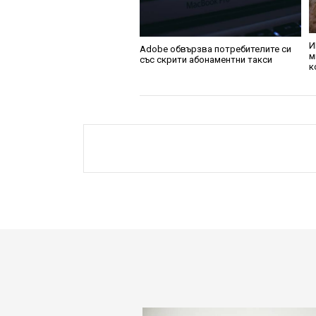
И
Adobe обвързва потребителите си
м
със скрити абонаментни такси
к