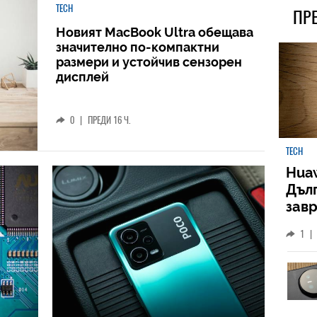
TECH
ПР
Новият MacBook Ultra обещава
значително по-компактни
размери и устойчив сензорен
дисплей
0
|
ПРЕДИ 16 Ч.
TECH
Huaw
Дъл
зав
слу
1
|