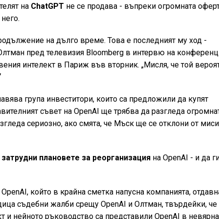
телят на
ChatGPT
не се продава - въпреки огромната офер
 него.
родължение на дълго време. Това е последният му ход -
а Олтман пред телевизия Bloomberg в интервю на конферен
твения интелект в Париж във вторник. „Мисля, че той вероя
“
авява група инвеститори, които са предложили да купят
равителният съвет на OpenAI ще трябва да разгледа огромна
азгледа сериозно, ако смята, че Мъск ще се отклони от миси
затрудни плановете за реорганизация
на OpenAI - и да г
 OpenAI, който в крайна сметка напусна компанията, отдавн
дица съдебни жалби срещу OpenAI и Олтман, твърдейки, че
кт и нейното ръководство са представили OpenAI в невярн