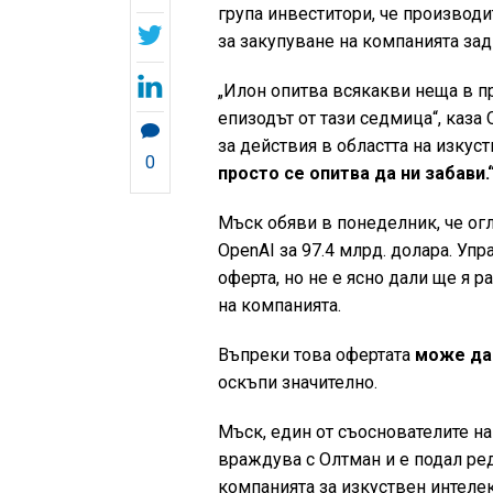
група инвеститори, че производи
за закупуване на компанията зад
„Илон опитва всякакви неща в п
епизодът от тази седмица“, каз
за действия в областта на изкус
0
просто се опитва да ни забави.
Мъск обяви в понеделник, че огл
OpenAI за 97.4 млрд. долара. Уп
оферта, но не е ясно дали ще я р
на компанията.
Въпреки това офертата
може да 
оскъпи значително.
Мъск, един от съоснователите на
враждува с Олтман и е подал ре
компанията за изкуствен интеле