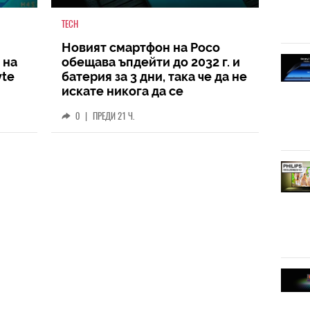
TECH
Новият смартфон на Poco
 на
обещава ъпдейти до 2032 г. и
yte
батерия за 3 дни, така че да не
искате никога да се
разделите с него
0
|
ПРЕДИ 21 Ч.