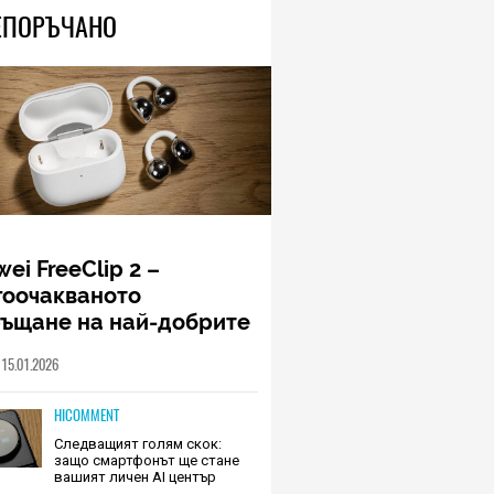
ЕПОРЪЧАНО
ei FreeClip 2 –
гоочакваното
ръщане на най-добрите
шалки на Huawei (РЕВЮ)
15.01.2026
HICOMMENT
Следващият голям скок:
защо смартфонът ще стане
вашият личен AI център