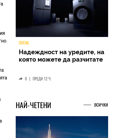
та
ция
тно
TECH
Samsung Galaxy Z Fold8
та
Ultra – ново име, познато
ята
представяне
0
|
04.08.2026
и
НАЙ-ЧЕТЕНИ
а
ВСИЧКИ
а