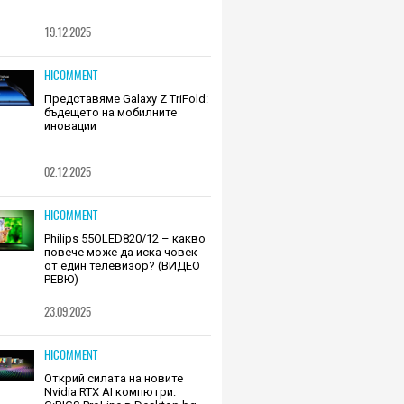
19.12.2025
HICOMMENT
Представяме Galaxy Z TriFold:
бъдещето на мобилните
иновации
02.12.2025
HICOMMENT
Philips 55OLED820/12 – какво
повече може да иска човек
от един телевизор? (ВИДЕО
РЕВЮ)
23.09.2025
HICOMMENT
Открий силата на новите
Nvidia RTX AI компютри: