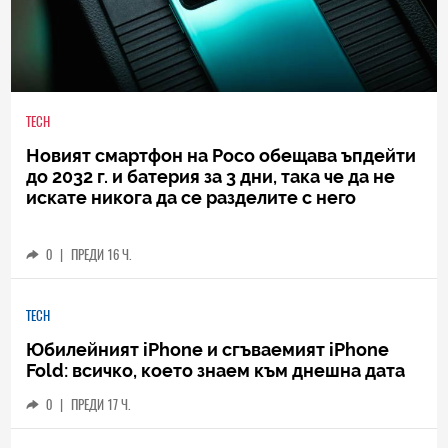
TECH
Новият смартфон на Poco обещава ъпдейти
до 2032 г. и батерия за 3 дни, така че да не
искате никога да се разделите с него
0
|
ПРЕДИ 16 Ч.
TECH
Юбилейният iPhone и сгъваемият iPhone
Fold: всичко, което знаем към днешна дата
0
|
ПРЕДИ 17 Ч.