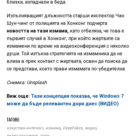
близки, изпаднали в беда.
Изпълняващият длъжността старши инспектор Чан
Шун-чинг от полицията на Хонконг подчерта
новостта на тази измама,
като отбеляза, че това е
първият случай в Хонконг, при който жертвите са
измамени по време на видеоконференция с няколко
души. Той изтъкна стратегията на измамника да не
влиза в пряк контакт с жертвата, освен да поиска да
се представи, което прави измамата по-убедителна.
Снимка: Unsplash
Виж още:
Тази концепция показва, че Windows 7
може да бъде релевантен дори днес (ВИДЕО)
ТАГОВЕ:
изкуствен интелект
,
измама
,
DeepFakes
,
видео
,
видео разговори
,
пари