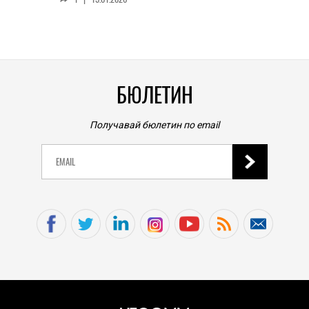
личен
0
|
БЮЛЕТИН
Получавай бюлетин по email