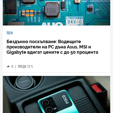
TECH
Бездънно поскъпване: Водещите
производители на РС дъна Asus, MSI и
Gigabyte вдигат цените с до 50 процента
0
|
ПРЕДИ 13 Ч.