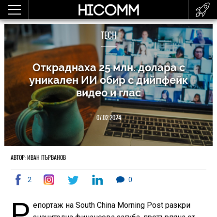
TECH
Откраднаха 25 млн. долара с
уникален ИИ обир с дийпфейк
видео и глас
07.02.2024
АВТОР: ИВАН ПЪРВАНОВ
2
0
Р
епортаж на South China Morning Post разкри