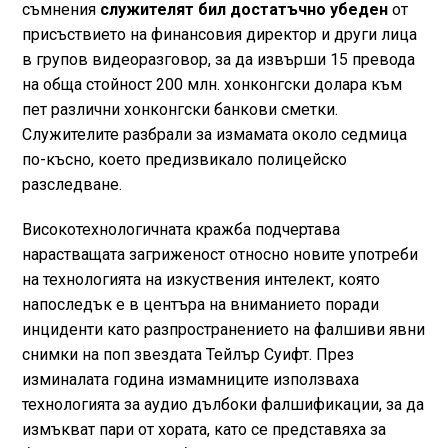
съмнения
служителят бил достатъчно убеден
от
присъствието на финансовия директор и други лица
в групов видеоразговор, за да извърши 15 превода
на обща стойност 200 млн. хонконгски долара към
пет различни хонконгски банкови сметки.
Служителите разбрали за измамата около седмица
по-късно, което предизвикало полицейско
разследване.
Високотехнологичната кражба подчертава
нарастващата загриженост относно новите употреби
на технологията на изкуствения интелект, която
напоследък е в центъра на вниманието поради
инциденти като разпространението на фалшиви явни
снимки на поп звездата Тейлър Суифт. През
изминалата година измамниците използваха
технологията за аудио дълбоки фалшификации, за да
измъкват пари от хората, като се представяха за