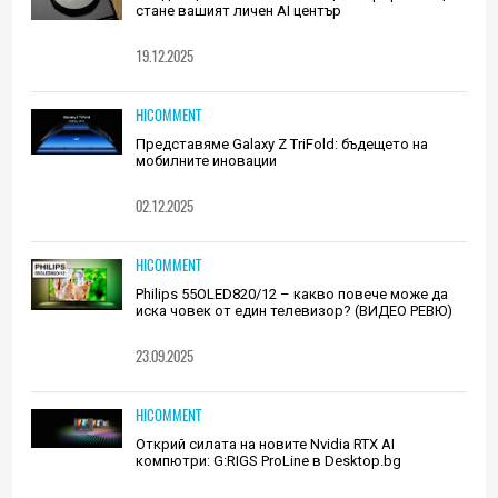
стане вашият личен AI център
19.12.2025
HICOMMENT
Представяме Galaxy Z TriFold: бъдещето на
мобилните иновации
02.12.2025
HICOMMENT
Philips 55OLED820/12 – какво повече може да
иска човек от един телевизор? (ВИДЕО РЕВЮ)
23.09.2025
HICOMMENT
Открий силата на новите Nvidia RTX AI
компютри: G:RIGS ProLine в Desktop.bg