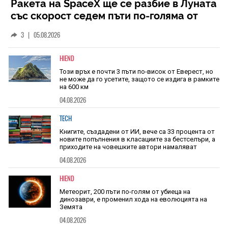
Ракета на SpaceX ще се разбие в Луната
със скорост седем пъти по-голяма от
скоростта на звука
3
|
05.08.2026
HIEND
Този връх е почти 3 пъти по-висок от Еверест, но
не може да го усетите, защото се издига в рамките
на 600 км
04.08.2026
TECH
Книгите, създадени от ИИ, вече са 33 процента от
новите попълнения в класациите за бестселъри, а
приходите на човешките автори намаляват
04.08.2026
HIEND
Метеорит, 200 пъти по-голям от убиеца на
динозаври, е променил хода на еволюцията на
Земята
04.08.2026