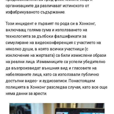
организациите да различават истинското от
изфабрикуваното съдържание.
Този инцидент е първият по рода си в Хонконг,
включващ голяма сума и използването на
технологията за дълбоки фалшификати за
симулиране на видеоконференция с участието на
няколко души, в която всички участници (с
изключение на жертвата) са били измислени образи
на реални лица. Измамниците са успели убедително
да възпроизведат външния вид и гласовете на
набелязаните лица, като са използвали публично
достъпни видео- и аудиозаписи. Понастоящем
полицията в Хонконг разследва случая, като все още
няма данни за арести.