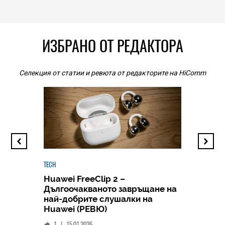
ИЗБРАНО ОТ РЕДАКТОРА
Селекция от статии и ревюта от редакторите на HiComm
TECH
Huawei FreeClip 2 –
Дългоочакваното завръщане на
HICOMME
най-добрите слушалки на
Следв
Huawei (РЕВЮ)
смар
1
|
15.01.2026