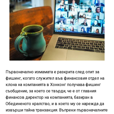
Първоначално измамата е разкрита след опит за
фишинг, когато служител във финансовия отдел на
клона на компанията в Хонконг получава фишинг
съобщение, за което се твърди, че е от главния
финансов директор на компанията, базиран в
Обединеното кралство, и в което му се нарежда да
извърши тайна транзакция. Въпреки първоначалните