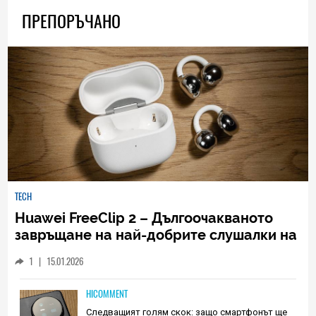
ПРЕПОРЪЧАНО
TECH
Huawei FreeClip 2 – Дългоочакваното
завръщане на най-добрите слушалки на
Huawei (РЕВЮ)
1
|
15.01.2026
HICOMMENT
Следващият голям скок: защо смартфонът ще