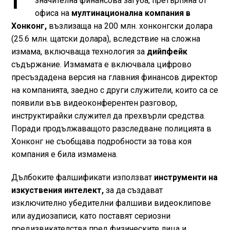
значителна финансова загуба, претърпяна от
офиса на
мултинационална компания в
Хонконг,
възлизаща на 200 млн. хонконгски долара
(25.6 млн. щатски долара), вследствие на сложна
измама, включваща технология за
дийпфейк
съдържание. Измамата е включвала цифрово
пресъздадена версия на главния финансов директор
на компанията, заедно с други служители, които са се
появили във видеоконферентен разговор,
инструктирайки служител да прехвърли средства.
Поради продължаващото разследване полицията в
Хонконг не съобщава подробности за това коя
компания е била измамена.
Дълбоките фалшификати използват
инструменти на
изкуствения интелект,
за да създават
изключително убедителни фалшиви видеоклипове
или аудиозаписи, като поставят сериозни
предизвикателства пред физическите лица и