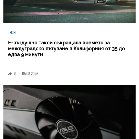
TECH
Е-въздушно такси съкращава времето за
междуградско пътуване в Калифорния от 35 до
едва 9 минути
0
|
05.08.2026