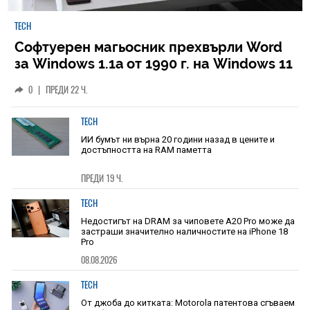
TECH
Софтуерен магьосник прехвърли Word
за Windows 1.1a от 1990 г. на Windows 11
0
|
ПРЕДИ 22 Ч.
TECH
ИИ бумът ни върна 20 години назад в цените и
достъпността на RAM паметта
ПРЕДИ 19 Ч.
TECH
Недостигът на DRAM за чиповете A20 Pro може да
застраши значително наличностите на iPhone 18
Pro
08.08.2026
TECH
От джоба до китката: Motorola патентова сгъваем