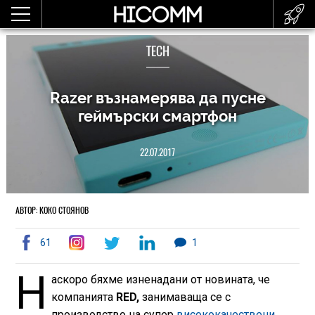
TECH
Razer възнамерява да пусне
геймърски смартфон
22.07.2017
АВТОР: КОКО СТОЯНОВ
61
1
Н
аскоро бяхме изненадани от новината, че
компанията
RED,
занимаваща се с
производство на супер
висококачествени