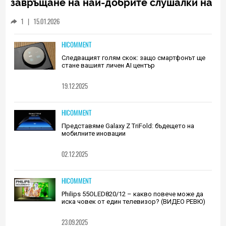
завръщане на най-добрите слушалки на
Huawei (РЕВЮ)
1
|
15.01.2026
HICOMMENT
Следващият голям скок: защо смартфонът ще
стане вашият личен AI център
19.12.2025
HICOMMENT
Представяме Galaxy Z TriFold: бъдещето на
мобилните иновации
02.12.2025
HICOMMENT
Philips 55OLED820/12 – какво повече може да
иска човек от един телевизор? (ВИДЕО РЕВЮ)
23.09.2025