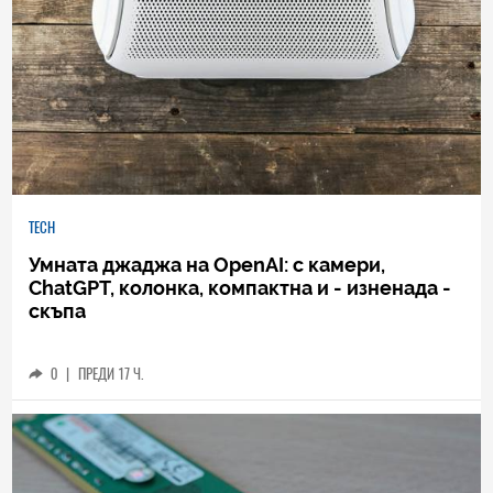
TECH
Умната джаджа на OpenAI: с камери,
ChatGPT, колонка, компактна и - изненада -
скъпа
0
|
ПРЕДИ 17 Ч.