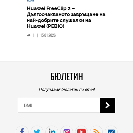
Huawei FreeClip 2 –
Дългоочакваното завръщане на
HICOMME
най-добрите слушалки на
Следв
Huawei (РЕВЮ)
смар
1
|
15.01.2026
личен
0
|
БЮЛЕТИН
Получавай бюлетин по email