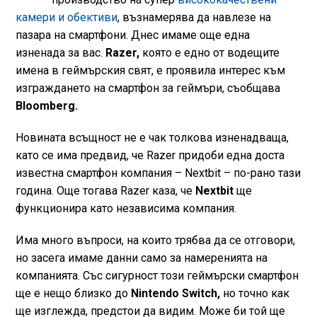
камери и обективи
, възнамерява да навлезе на
пазара на смартфони. Днес имаме още една
изненада за вас.
Razer,
която е едно от водещите
имена в геймърския свят, е проявила интерес към
изграждането на смартфон за геймъри, съобщава
Bloomberg.
Новината всъщност не е чак толкова изненадваща,
като се има предвид, че Razer придоби една доста
известна смартфон компания – Nextbit – по-рано тази
година. Още тогава Razer каза, че
Nextbit
ще
функционира като независима компания.
Има много въпроси, на които трябва да се отговори,
но засега имаме данни само за намеренията на
компанията. Със сигурност този геймърски смартфон
ще е нещо близко до
Nintendo Switch,
но точно как
ще изглежда, предстои да видим. Може би той ще