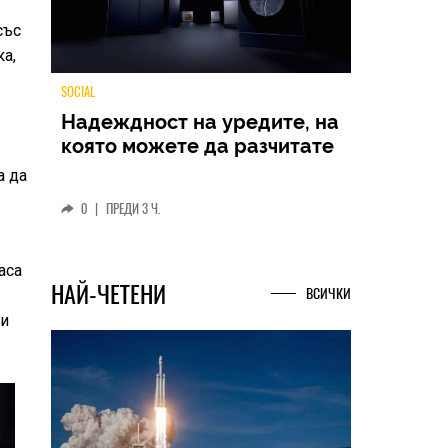
със
ка,
TECH
а да
Samsung Galaxy Z Fold8
Ultra – ново име, познато
представяне
а
0
|
04.08.2026
аса
чи
НАЙ-ЧЕТЕНИ
ВСИЧКИ