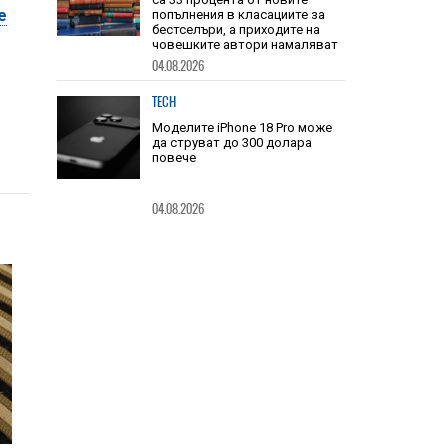
е
TECH
Книгите, създадени от ИИ, вече
са 33 процента от новите
попълнения в класациите за
бестселъри, а приходите на
човешките автори намаляват
04.08.2026
TECH
Моделите iPhone 18 Pro може
да струват до 300 долара
повече
04.08.2026