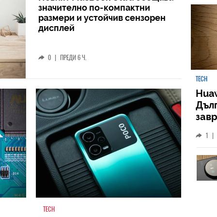
значително по-компактни
размери и устойчив сензорен
дисплей
0
|
ПРЕДИ 6 Ч.
TECH
Huaw
Дъл
зав
слу
1
|
TECH