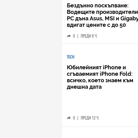
Бездънно поскъпване:
Водещите производители
РС дъна Asus, MSI и Gigab
вдигат цените с до 50
процента
0
|
ПРЕДИ 8 Ч.
TECH
Юбилейният iPhone и
сгъваемият iPhone Fold:
всичко, което знаем към
днешна дата
0
|
ПРЕДИ 12 Ч.