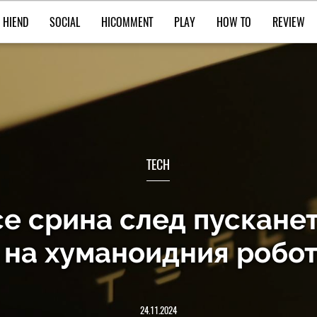
HIEND
SOCIAL
HICOMMENT
PLAY
HOW TO
REVIEW
TECH
се срина след пускане
 на хуманоидния робот
24.11.2024