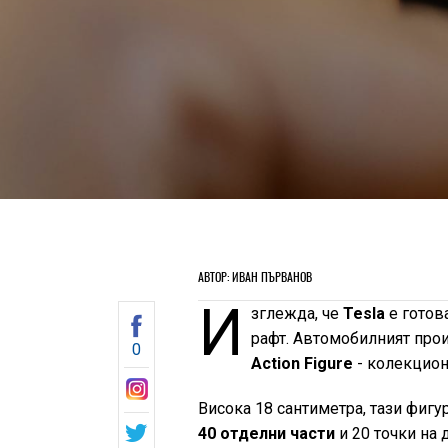
АВТОР: ИВАН ПЪРВАНОВ
И
зглежда, че
Tesla
е готова
рафт. Автомобилният прои
0
Action Figure
- колекцион
Висока 18 сантиметра, тази фигу
40 отделни части
и 20 точки на