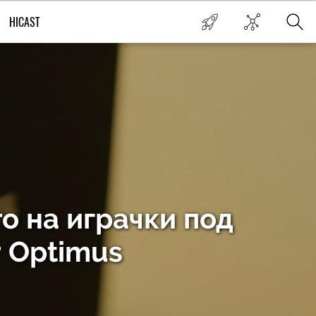
HICAST
то на играчки под
 Optimus