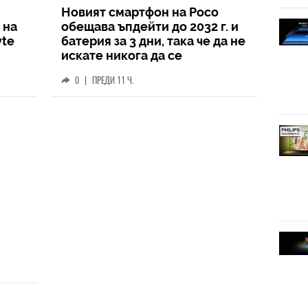
Новият смартфон на Poco
 на
обещава ъпдейти до 2032 г. и
yte
батерия за 3 дни, така че да не
искате никога да се
разделите с него
0
|
ПРЕДИ 11 Ч.