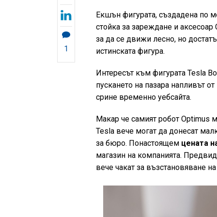
Екшън фигурата, създадена по мо
стойка за зареждане и аксесоар
за да се движи лесно, но достат
1
истинската фигура.
Интересът към фигурата Tesla Bo
пускането на пазара напливът от
срине временно уебсайта.
Макар че самият робот Optimus м
Tesla вече могат да донесат малк
за бюро. Понастоящем
цената н
магазин на компанията. Предвид
вече чакат за възстановяване на