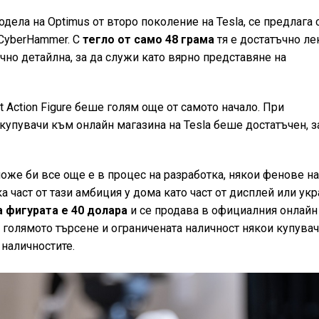
дела на Optimus от второ поколение на Tesla, се предлага 
 CyberHammer. С
тегло от само 48 грама
тя е достатъчно ле
ъчно детайлна, за да служи като вярно представяне на
t Action Figure беше голям още от самото начало. При
 купувачи към онлайн магазина на Tesla беше достатъчен, з
оже би все още е в процес на разработка, някои фенове н
а част от тази амбиция у дома като част от дисплей или укр
а фигурата е 40 долара
и се продава в официалния онлайн
 голямото търсене и ограничената наличност някои купува
 наличностите.