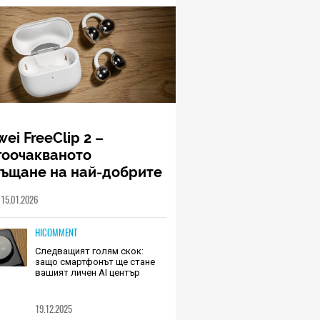
ei FreeClip 2 –
гоочакваното
ръщане на най-добрите
шалки на Huawei (РЕВЮ)
15.01.2026
HICOMMENT
Следващият голям скок:
защо смартфонът ще стане
вашият личен AI център
19.12.2025