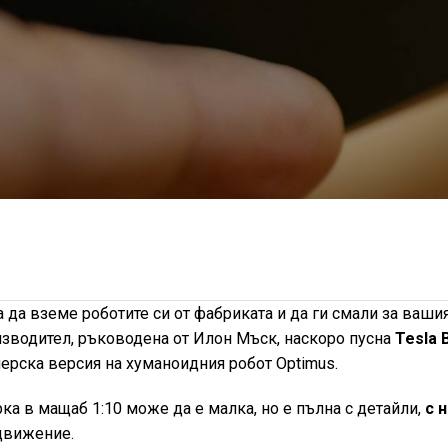
 да вземе роботите си от фабриката и да ги смали за ваши
зводител, ръководена от Илон Мъск, наскоро пусна
Tesla 
ерска версия на хуманоидния робот Optimus.
рка в мащаб 1:10 може да е малка, но е пълна с детайли,
с 
 движение.