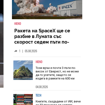
HIEND
Ракета на SpaceX ще се
разбие в Луната със
скорост седем пъти по-
голяма от скоростта на
1
|
05.08.2026
звука
HIEND
Този връх е почти 3 пъти по-
висок от Еверест, но не може
да го усетите, защото се
издига в рамките на 600 км
04.08.2026