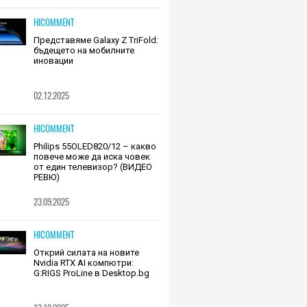
HICOMMENT
Представяме Galaxy Z TriFold:
бъдещето на мобилните
иновации
02.12.2025
HICOMMENT
Philips 55OLED820/12 – какво
повече може да иска човек
от един телевизор? (ВИДЕО
РЕВЮ)
23.09.2025
HICOMMENT
Открий силата на новите
Nvidia RTX AI компютри:
G:RIGS ProLine в Desktop.bg