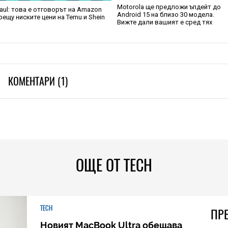
Motorola ще предложи ъпдейт до
aul: това е отговорът на Amazon
Android 15 на близо 30 модела.
рещу ниските цени на Temu и Shein
Вижте дали вашият е сред тях
КОМЕНТАРИ (1)
ОЩЕ ОТ TECH
TECH
ПР
Новият MacBook Ultra обещава