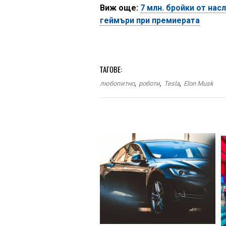
Виж още:
7 млн. бройки от нас
геймъри при премиерата
ТАГОВЕ:
любопитно
,
роботи
,
Tesla
,
Elon Musk