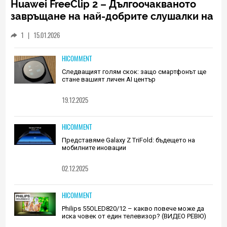
Huawei FreeClip 2 – Дългоочакваното
завръщане на най-добрите слушалки на
Huawei (РЕВЮ)
1
|
15.01.2026
HICOMMENT
Следващият голям скок: защо смартфонът ще
стане вашият личен AI център
19.12.2025
HICOMMENT
Представяме Galaxy Z TriFold: бъдещето на
мобилните иновации
02.12.2025
HICOMMENT
Philips 55OLED820/12 – какво повече може да
иска човек от един телевизор? (ВИДЕО РЕВЮ)