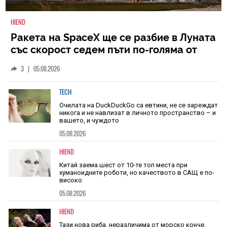
HIEND
Ракета на SpaceX ще се разбие в Луната
със скорост седем пъти по-голяма от
скоростта на звука
3
|
05.08.2026
TECH
Очилата на DuckDuckGo са евтини, не се зареждат
никога и не навлизат в личното пространство – и
вашето, и чуждото
05.08.2026
HIEND
Китай заема шест от 10-те топ места при
хуманоидните роботи, но качеството в САЩ е по-
високо
05.08.2026
HIEND
Тази нова риба, неразличима от морско конче,