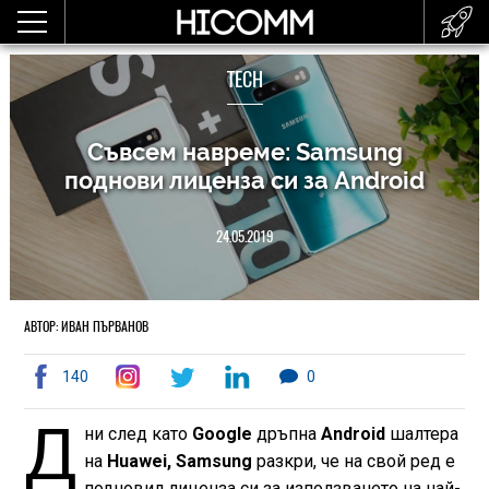
TECH
Съвсем навреме: Samsung
поднови лиценза си за Android
24.05.2019
АВТОР: ИВАН ПЪРВАНОВ
140
0
Д
ни след като
Google
дръпна
Android
шалтера
на
Huawei,
Samsung
разкри, че на свой ред е
подновил лиценза си за използването на най-