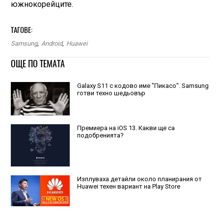
южнокорейците.
ТАГОВЕ:
Samsung
,
Android
,
Huawei
ОЩЕ ПО ТЕМАТА
Galaxy S11 с кодово име "Пикасо". Samsung
готви техно шедьовър
Премиера на iOS 13. Какви ще са
подобренията?
Изплуваха детайли около планирания от
Huawei техен вариант на Play Store