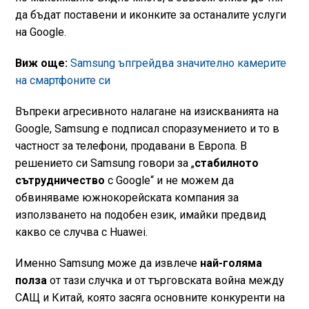
да бъдат поставени и иконките за останалите услуги
на Google.
Виж още:
Samsung ъпгрейдва значително камерите
на смартфоните си
Въпреки агресивното налагане на изискванията на
Google, Samsung е подписал споразумението и то в
частност за телефони, продавани в Европа. В
решението си Samsung говори за „
стабилното
сътрудничество
с Google“ и не можем да
обвиняваме южнокорейската компания за
използването на подобен език, имайки предвид
какво се случва с Huawei.
Именно Samsung може да извлече
най-голяма
полза
от тази случка и от търговската война между
САЩ и Китай, която засяга основните конкуренти на