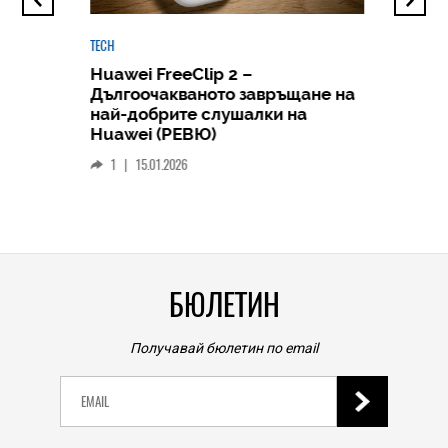
TECH
Huawei FreeClip 2 –
Дългоочакваното завръщане на
HICOMME
най-добрите слушалки на
Следв
Huawei (РЕВЮ)
смар
1
|
15.01.2026
личен
0
|
БЮЛЕТИН
Получавай бюлетин по email