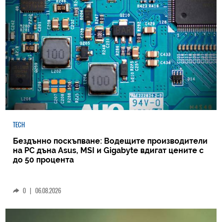
TECH
Бездънно поскъпване: Водещите производители
на РС дъна Asus, MSI и Gigabyte вдигат цените с
до 50 процента
0
|
06.08.2026