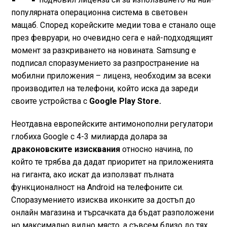
популярната операционна система в световен
мащаб. Според корейските медии това е станало още
през февруари, но очевидно сега е най-подходящият
момент за разкриването на новината. Samsung е
подписал споразумението за разпространение на
мобилни приложения – лиценз, необходим за всеки
производител на телефони, който иска да зареди
своите устройства с
Goоgle Play Store.
Неотдавна европейските антимонополни регулатори
глобиха Google с 4-3 милиарда долара за
драконовските изисквания
относно начина, по
който те трябва да дадат приоритет на приложенията
на гиганта, ако искат да използват пълната
функционалност на Android на телефоните си.
Споразумението изисква иконките за достъп до
онлайн магазина и търсачката да бъдат разположени
но максимално видно място, а съвсем близо до тях