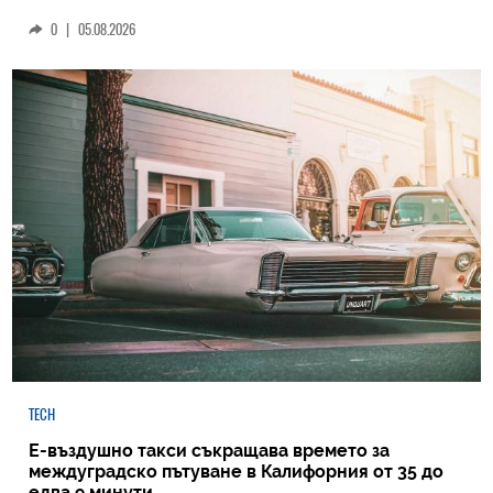
0
|
05.08.2026
TECH
Е-въздушно такси съкращава времето за
междуградско пътуване в Калифорния от 35 до
едва 9 минути