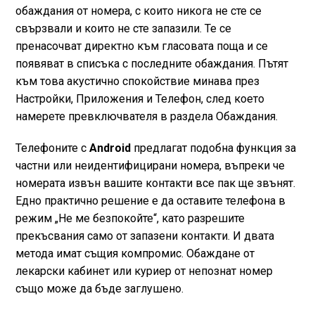
обаждания от номера, с които никога не сте се
свързвали и които не сте запазили. Те се
пренасочват директно към гласовата поща и се
появяват в списъка с последните обаждания. Пътят
към това акустично спокойствие минава през
Настройки, Приложения и Телефон, след което
намерете превключвателя в раздела Обаждания.
Телефоните с
Android
предлагат подобна функция за
частни или неидентифицирани номера, въпреки че
номерата извън вашите контакти все пак ще звънят.
Едно практично решение е да оставите телефона в
режим „Не ме безпокойте“, като разрешите
прекъсвания само от запазени контакти. И двата
метода имат същия компромис. Обаждане от
лекарски кабинет или куриер от непознат номер
също може да бъде заглушено.