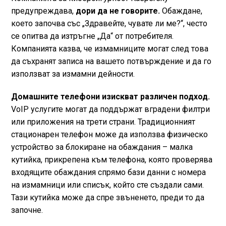
предупреждава,
дори да не говорите.
Обаждане,
което започва със „Здравейте, чувате ли ме?“, често
се опитва да изтръгне „Да“ от потребителя.
Компанията казва, че измамниците могат след това
да съхранят записа на вашето потвърждение и да го
използват за измамни дейности.
Домашните телефони изискват различен подход.
VoIP услугите могат да поддържат вградени филтри
или приложения на трети страни. Традиционният
стационарен телефон може да използва физическо
устройство за блокиране на обаждания – малка
кутийка, прикрепена към телефона, която проверява
входящите обаждания спрямо бази данни с номера
на измамници или списък, който сте създали сами.
Тази кутийка може да спре звъненето, преди то да
започне.