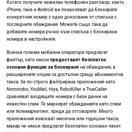
Когато получите нежелан телефонен разговор, както
iPhone, така и Android ви позволяват да блокирате
конкретния номер с едно докосване от списъка с
последните обаждания. Можете също така да
добавите номера ръчно към списъка с блокирани
номера в настройките.
Всички големи мобилни оператори предлагат
филтър, като някои
предоставят безплатно
основни функции за блокиране
на обаждания, а
разширените опции са достъпни срещу абонаментна
такса. За по-строго филтриране приложения като
Nomorobo, YouMail, Hiya, RoboKiller и TrueCaller
сравняват входящите номера с бази данни на
известен спам. Те маркират обажданията като спам
или телемаркетинг, преди да отговорите. Много
приложения изискват месечни или годишни такси,
макар че някои предлагат безплатен основен пакет.