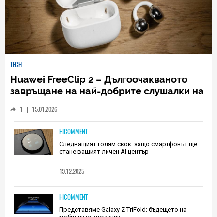
TECH
Huawei FreeClip 2 – Дългоочакваното
завръщане на най-добрите слушалки на
Huawei (РЕВЮ)
1
|
15.01.2026
HICOMMENT
Следващият голям скок: защо смартфонът ще
стане вашият личен AI център
19.12.2025
HICOMMENT
Представяме Galaxy Z TriFold: бъдещето на
мобилните иновации