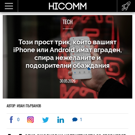
TECH
Този прост трик, който вашият
iPhone или Android имат вграден,
спира нежеланите и
подозрителни обаждания
30.05.2026
АВТОР: ИВАН ПЪРВАНОВ
0
1