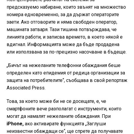
предсказуемо набиране, които звънят на множество
номера едновременно, за да държат операторите
заети. Ако отговорите и няма свободен оператор,
машината затваря. Тази тишина потвърждава, че
линията работи, и записва времето, в което някой е
вдигнал. Информацията може да бъде продадена
или използвана за по-прецизно насочване в бъдеще.
„Бичът на нежеланите телефонни обаждания беше
определен като епидемия от редица организации за
защита на потребителите“, съобщава в свой репортаж
Associated Press.
Това, за което може би не се досещате, е, че
смартфоните вече разполагат с инструменти, които
могат да намалят нежеланите обаждания. При
iPhone,
ако активирате функцията „Заглуши
неизвестни обаждащи се“, ще спрете да получавате