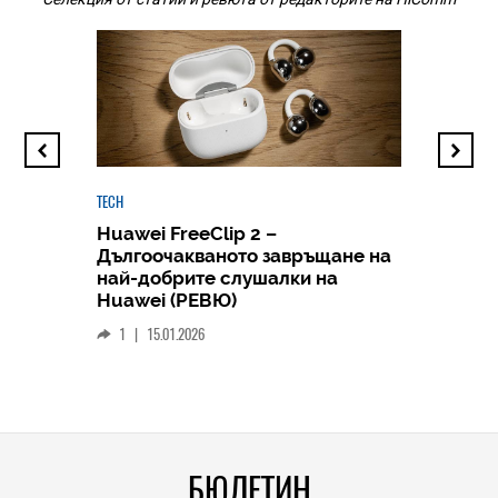
TECH
Huawei FreeClip 2 –
Дългоочакваното завръщане на
HICOMME
най-добрите слушалки на
Следв
Huawei (РЕВЮ)
смар
1
|
15.01.2026
личен
0
|
БЮЛЕТИН