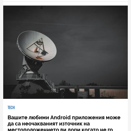
TECH
Вашите любими Android приложения може
да са неочакваният източник на
местоположението ви дори когато не го