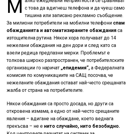
М
алко ежедневни неприятности се сравняват
с това да вдигнеш телефона и да чуеш само
тишина или записано рекламно съобщение.
За милиони потребители на мобилни телефони
спам
обажданията и автоматизираните обаждания
са
изтощителна рутина. Някои хора получават до 14
нежелани обаждания на ден дори и след като са
взели редица предпазни мерки. Проблемът е
толкова широко разпространен, че потребителските
организации го наричат
„епидемия“,
а Федералната
комисия по комуникациите на САЩ посочва, че
нежеланите обаждания остават най-често срещаната
жалба от страна на потребителите.
Някои обаждания са просто досада, но други са
откровена измама, а едно от най-често срещаните
явления – вдигане на обаждане, което веднага
прекъсва – не е
нито случайно, нито безобидно.
Кол центровете разчитат на системи за