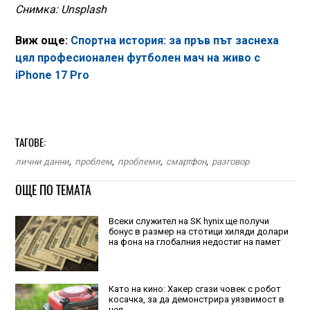
Снимка: Unsplash
Виж още:
Спортна история: за пръв път заснеха
цял професионален футболен мач на живо с
iPhone 17 Pro
ТАГОВЕ:
лични данни
,
проблем
,
проблеми
,
смартфон
,
разговор
ОЩЕ ПО ТЕМАТА
Всеки служител на SK hynix ще получи
бонус в размер на стотици хиляди долари
на фона на глобалния недостиг на памет
Като на кино: Хакер сгази човек с робот
косачка, за да демонстрира уязвимост в
нея