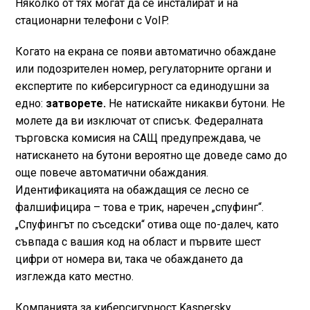
Няколко от тях могат да се инсталират и на
стационарни телефони с VoIP.
Когато на екрана се появи автоматично обаждане
или подозрителен номер, регулаторните органи и
експертите по киберсигурност са единодушни за
едно:
затворете.
Не натискайте никакви бутони. Не
молете да ви изключат от списък. Федералната
търговска комисия на САЩ предупреждава, че
натискането на бутони вероятно ще доведе само до
още повече автоматични обаждания.
Идентификацията на обаждащия се лесно се
фалшифицира – това е трик, наречен „спуфинг“.
„Спуфингът по съседски“ отива още по-далеч, като
съвпада с вашия код на област и първите шест
цифри от номера ви, така че обаждането да
изглежда като местно.
Компанията за киберсигурност Kaspersky