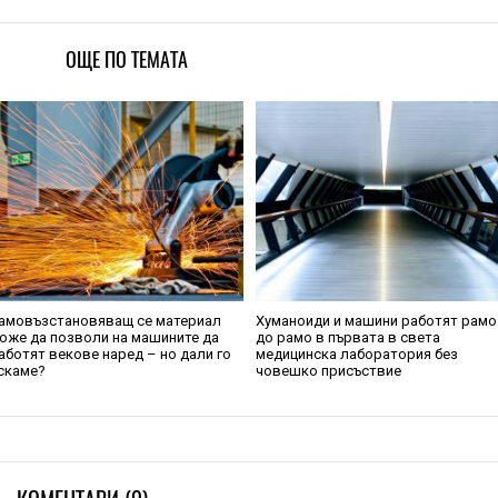
ОЩЕ ПО ТЕМАТА
амовъзстановяващ се материал
Хуманоиди и машини работят рамо
оже да позволи на машините да
до рамо в първата в света
аботят векове наред – но дали го
медицинска лаборатория без
скаме?
човешко присъствие