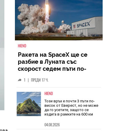
HIEND
Ракета на SpaceX ще се
разбие в Луната със
скорост седем пъти по-
голяма от скоростта на
1
|
ПРЕДИ 17 Ч.
звука
HIEND
Този връх е почти 3 пъти по-
висок от Еверест, но не може
да го усетите, защото се
издига в рамките на 600 км
04.08.2026
Това