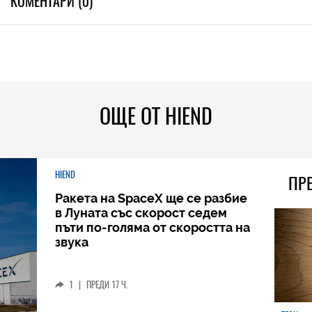
КОМЕНТАРИ (0)
ОЩЕ ОТ HIEND
HIEND
ПР
Ракета на SpaceX ще се разбие
в Луната със скорост седем
пъти по-голяма от скоростта на
звука
1
|
ПРЕДИ 17 Ч.