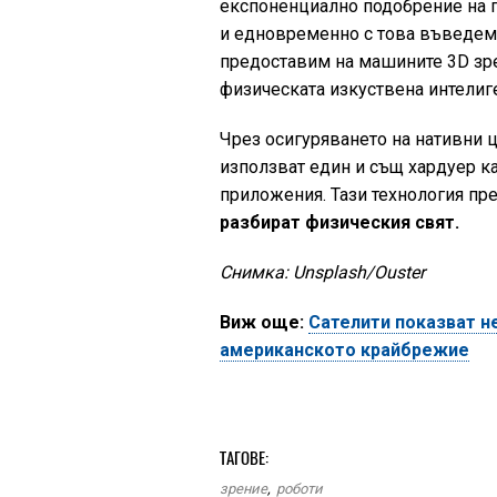
експоненциално подобрение на 
и едновременно с това въведем 
предоставим на машините 3D зре
физическата изкуствена интелиге
Чрез осигуряването на нативни 
използват един и същ хардуер ка
приложения. Тази технология пр
разбират физическия свят.
Снимка: Unsplash/Ouster
Виж още:
Сателити показват н
американското крайбрежие
ТАГОВЕ:
зрение
,
роботи