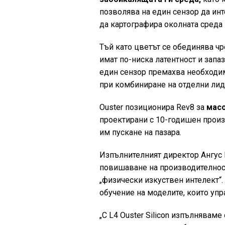
позволява на един сензор да ин
да картографира околната среда 
Тъй като цветът се обединява чр
имат по-ниска латентност и запа
един сензор премахва необходим
при комбиниране на отделни лид
Ouster позиционира Rev8 за
масо
проектирани с 10-годишен произв
им пускане на пазара.
Изпълнителният директор Ангус 
повишаване на производителност
„физически изкуствен интелект“.
обучение на моделите, които уп
„С L4 Ouster Silicon изпълнявам