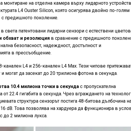
за монтиране на отделна камера върху лидарното устройств
ктурата L4 Ouster Silicon, която осигурява двойно по-голям
 с предишното поколение.
е в света патентовани лидарни сензори с естествени цветов
м обхват и резолюция
в сравнение с предишното поколен
нална безопасност, надеждност, достъпност и
нията в прессъобщение.
28-канален L4 и 256-канален L4 Max. Тези чипове притежава
 могат да засекат до 20 трилиона фотона в секунда.
тва 10.4 милиона точки в секунда
с пропускателна
а от 22.4 гигабита в секунда. Чрез вграждането на техноло
иевата структура сензорът постига 48-битова дълбочина н
116 dB. Това позволява на хардуера да функционира в усло
с до 2 милиона лукса.