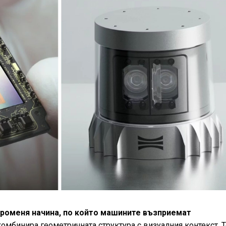
променя начина, по който машините възприемат
комбинира геометричната структура с визуалния контекст. 