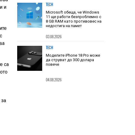
TECH
и и
Microsoft обеща, че Windows
11 ще работи безпроблемно с
8 GB RAM като противовес на
недостига на памет
ите
с
03.08.2026
ва
TECH
Моделите iPhone 18 Pro може
да струват до 300 долара
е са
повече
ното
04.08.2026
 за