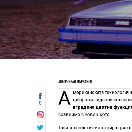
АВТОР: ИВАН ПЪРВАНОВ
А
мериканската технологич
цифрови лидарни сензори 
0
вградена цветна функция
сравнимо с човешкото.
Тази технология интегрира цветн