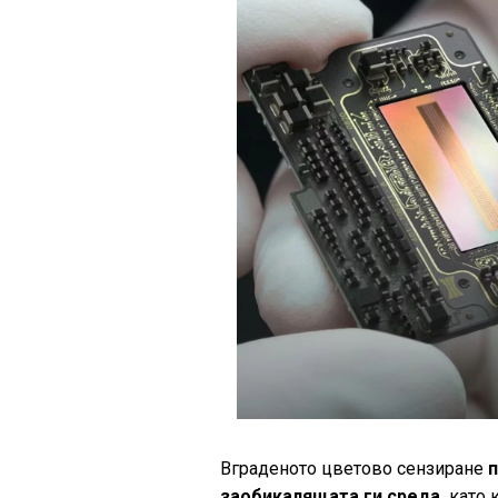
Вграденото цветово сензиране
заобикалящата ги среда,
като 