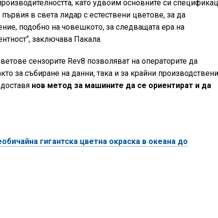
производителността, като удвоим основните си специфика
първия в света лидар с естествени цветове, за да
ние, подобно на човешкото, за следващата ера на
нтност“, заключава Пакала.
цветове сензорите Rev8 позволяват на операторите да
кто за събиране на данни, така и за крайни производствен
едоставя
нов метод за машините да се ориентират и да
еобичайна гигантска цветна окраска в океана до