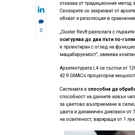
отказва от традиционния метод 
Сензорите се захранват от архите
обхват и резолюция в сравнение
0
„Ouster Rev8 разполага с първит
осигурява до два пъти по-голя
е проектиран с оглед на функцио
мащабируемост“, заявява компа
Архитектурата L4 се състои от 1
42.9 GMACs процесорна мощност и
Системата е
способна да обрабо
способност на данните извън чип
за цветово възприемане в силиц
цвета и динамичен диапазон от 
на осветеност, вариращи от 1 лук