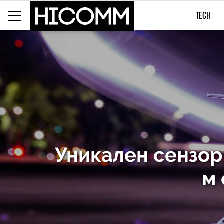
TECH
Уникален сензор
м 