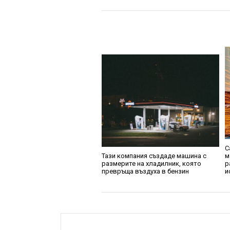
С
Тази компания създаде машина с
м
размерите на хладилник, която
р
превръща въздуха в бензин
и