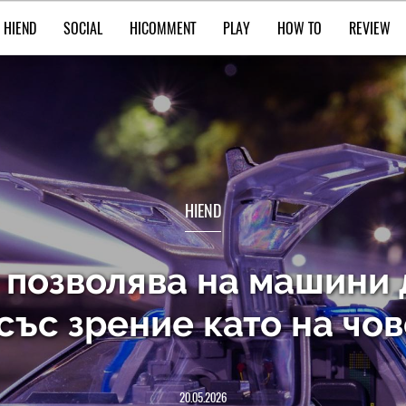
HIEND
SOCIAL
HICOMMENT
PLAY
HOW TO
REVIEW
HIEND
 позволява на машини 
със зрение като на чо
20.05.2026