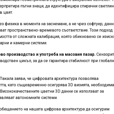
терпретира пътни знаци, да идентифицира спирачни светлин
в цвят.
ез физика в момента на заснемане, а не чрез софтуер, данн
зват пространствено-времевото съответствие. Този подход 
остта от сложната калибрация, която обикновено се изиск
арни и камерни системи.
во производство и употреба на масовия пазар.
Сензорит
одствен цикъл, за да се гарантира стабилност при глобал
Пакала заяви, че цифровата архитектура позволява
та, като същевременно осигурява 3D визията, необходима
 Висококачествените цветни 3D данни се използват за
равляват автономните системи.
е обещанието на нашата цифрова архитектура да осигурим