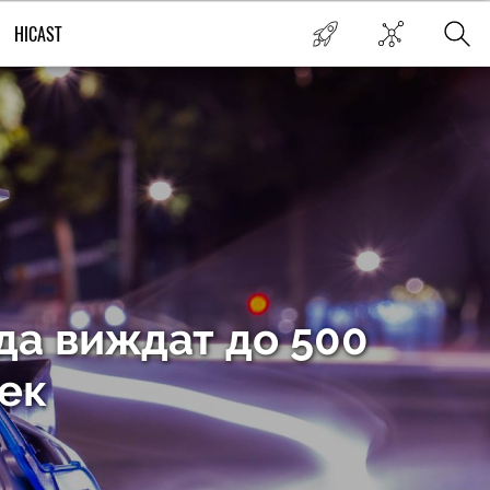
HICAST
да виждат до 500
век