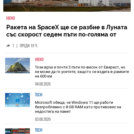
HIEND
Ракета на SpaceX ще се разбие в Луната
със скорост седем пъти по-голяма от
скоростта на звука
1
|
ПРЕДИ 19 Ч.
HIEND
Този връх е почти 3 пъти по-висок от Еверест, но
не може да го усетите, защото се издига в рамките
на 600 км
04.08.2026
TECH
Microsoft обеща, че Windows 11 ще работи
безпроблемно с 8 GB RAM като противовес на
недостига на памет
03.08.2026
TECH