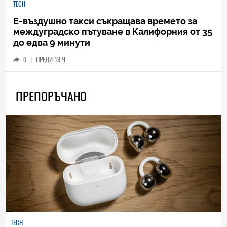
TECH
Е-въздушно такси съкращава времето за
междуградско пътуване в Калифорния от 35
до едва 9 минути
0
|
ПРЕДИ 18 Ч.
ПРЕПОРЪЧАНО
TECH