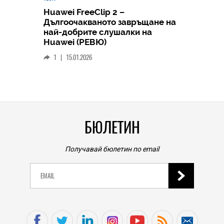
Huawei FreeClip 2 –
Дългоочакваното завръщане на
HICOMME
най-добрите слушалки на
Следв
Huawei (РЕВЮ)
смар
1
|
15.01.2026
личен
0
|
БЮЛЕТИН
Получавай бюлетин по email