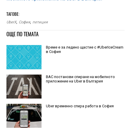
ТАГОВЕ:
UberX
,
София
,
петиция
ОЩЕ ПО ТЕМАТА
Време е за ледено щастие с #UberIceCream
в София
ВАС постанови спиране на мобилното
приложение на Uber в България
Uber временно спира работа в София