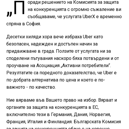
„П
оради решението на Комисията за защита
на конкуренцията с огромно съжаление ви
съобщаваме, че услугата UberX e временно
спряна в София.
Десетки хиляди хора вече избраха Uber като
безопасен, надежден и достъпен начин за
придвижване в града. Ползите от услугата ни за
споделени пътувания наскоро бяха потвърдени и от
проучване на Асоциация „Активни потребители“.
Резултатите са поредното доказателство, че Uber е
по-добрата алтернатива по цена и което е по-
важното - по качество.
Ние вярваме във Вашето право на избор. Вярват и
органите за защита на конкуренцията в ЕС,
включително тези в Германия, Дания, Норвегия,
Франция, Италия и Финландия. Българската Комисия
за защита на конкуренцията обаче е на коренно