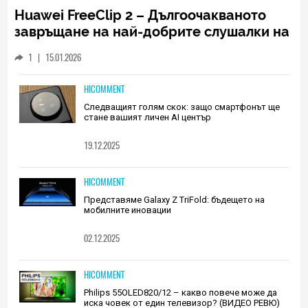
Huawei FreeClip 2 – Дългоочакваното
завръщане на най-добрите слушалки на
Huawei (РЕВЮ)
1
|
15.01.2026
HICOMMENT
Следващият голям скок: защо смартфонът ще
стане вашият личен AI център
19.12.2025
HICOMMENT
Представяме Galaxy Z TriFold: бъдещето на
мобилните иновации
02.12.2025
HICOMMENT
Philips 55OLED820/12 – какво повече може да
иска човек от един телевизор? (ВИДЕО РЕВЮ)