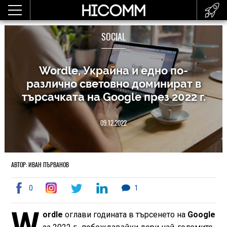
SOCIAL
Wordle, Украйна и едно по-
различно световно доминират в
търсачката на Google през 2022 г.
09.12.2022
АВТОР: ИВАН ПЪРВАНОВ
0
1
W
ordle
оглави годината в търсенето на
Google