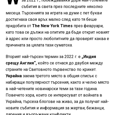
за 2022 г., побеждавайки дори най-големите
събития в света през последните няколко
месеца. Търсенията за играта на думи с пет букви
достигнаха своя връх малко след като тя беше
придобита от
The New York Times
през февруари,
като това се дължи на опитите да бъде открит новият
ѝ адрес или просто любопитните да проверят каква е
причината за цялата тази суматоха.
Вторият най-търсен термин за 2022 г. е
„Индия
срещу Англия“,
който се отнася до двубоя между
страните на Световното първенство по крикет.
Украйна
заема третото място в общия списък с
набиращи популярност търсения, както и челно място
в най-четените новинарски теми за тази година.
Повечето хора, които се интересуват от войната в
Украйна, търсеха блогове на живо, за да получат най-
новите събития и информация за жертви, бежанци,
дарения и въоръжени конфликти.