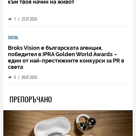
към твоя начин на живот
1
|
22.07.2026
SOCIAL
Broks Vision е българската агенция,
победител в IPRA Golden World Awards –
един от най-престижните конкурси за PR в
света
0
|
09.07.2026
ПРЕПОРЪЧАНО