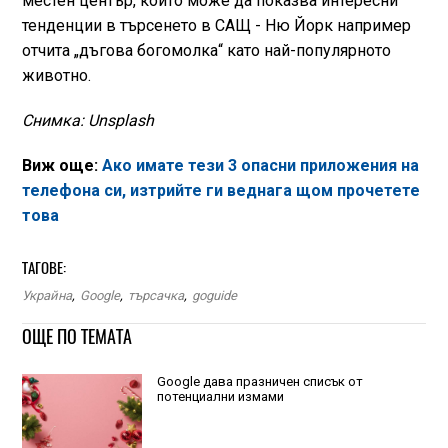
местен център, който може да показва интересни
тенденции в търсенето в САЩ - Ню Йорк например
отчита „дъгова богомолка“ като най-популярното
животно.
Снимка: Unsplash
Виж още:
Ако имате тези 3 опасни приложения на
телефона си, изтрийте ги веднага щом прочетете
това
ТАГОВЕ:
Украйна
,
Google
,
търсачка
,
goguide
ОЩЕ ПО ТЕМАТА
Google дава празничен списък от
потенциални измами