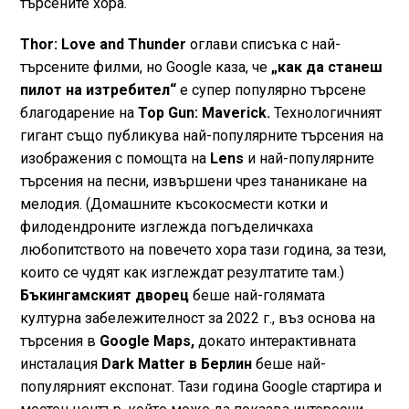
търсените хора.
Thor: Love and Thunder
оглави списъка с най-
търсените филми, но Google каза, че
„как да станеш
пилот на изтребител“
е супер популярно търсене
благодарение на
Top Gun: Maverick.
Технологичният
гигант също публикува най-популярните търсения на
изображения с помощта на
Lens
и най-популярните
търсения на песни, извършени чрез тананикане на
мелодия. (Домашните късокосмести котки и
филодендроните изглежда погъделичкаха
любопитството на повечето хора тази година, за тези,
които се чудят как изглеждат резултатите там.)
Бъкингамският дворец
беше най-голямата
културна забележителност за 2022 г., въз основа на
търсения в
Google Maps,
докато интерактивната
инсталация
Dark Matter в Берлин
беше най-
популярният експонат. Тази година Google стартира и