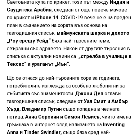
Световната купа по крикет, този път между
Индия и
Саудитска Арабия,
следван от още повече мачове
по крикет и
iPhone 14.
COVID-19 вече не е на преден
план в съзнанието на хората въз основа на
тазгодишния списък:
маймунската шарка и делото
„Роу срещу Уейд“
бяха най-търсените теми,
свързани със здравето. Някои от другите търсения в
списъка с актуални новини са
„стрелба в училище в
Тексас“ и ураганът „Иън“.
Що се отнася до най-търсените хора за годината,
потребителите изглежда са особено любопитни за
събитията със знаменитости.
Джони Деп
оглави
тазгодишния списък, следван от
Уил Смит и Амбър
Хърд. Владимир Путин
също попадна в челната
петица.
Анна Сорокин и Симон Левиев,
чиито имена
гръмнаха в интернет след излизането на
Inventing
Anna и Tinder Swindler,
също бяха сред най-