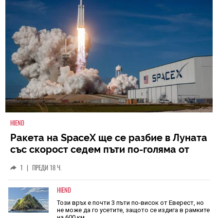
HIEND
Ракета на SpaceX ще се разбие в Луната
със скорост седем пъти по-голяма от
скоростта на звука
1
|
ПРЕДИ 18 Ч.
HIEND
Този връх е почти 3 пъти по-висок от Еверест, но
не може да го усетите, защото се издига в рамките
на 600 км