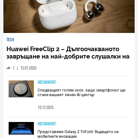
TECH
Huawei FreeClip 2 – Дългоочакваното
завръщане на най-добрите слушалки на
Huawei (РЕВЮ)
1
|
15.01.2026
HICOMMENT
Следващият голям скок: защо смартфонът ще
стане вашият личен AI център
19.12.2025
HICOMMENT
Представяме Galaxy Z TriFold: бъдещето на
мобилните иновации