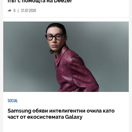
път с помощта на Deezer
0
|
31.07.2026
SOCIAL
Samsung обяви интелигентни очила като
част от екосистемата Galaxy