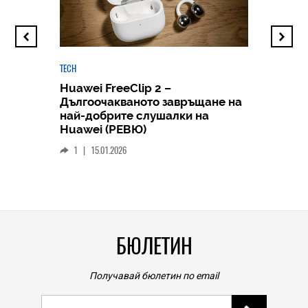
TECH
Huawei FreeClip 2 –
Дългоочакваното завръщане на
HICOMME
най-добрите слушалки на
Следв
Huawei (РЕВЮ)
смар
1
|
15.01.2026
личен
0
|
БЮЛЕТИН
Получавай бюлетин по email