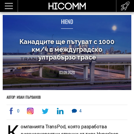
HIEND
Канадците ще пътуват с 1000
км/ч в междуградско
ултрабързо трасе
03.09.2020
АВТОР: ИВАН ПЪРВАНОВ
0
4
К
омпанията TransPod, която разработва