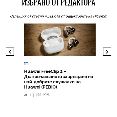
ИЗБРАНО ОТ РЕДАКТОРА
Селекция от статии и ревюта от редакторите на HiComm
TECH
Huawei FreeClip 2 –
Дългоочакваното завръщане на
HICOMME
най-добрите слушалки на
Следв
Huawei (РЕВЮ)
смар
1
|
15.01.2026
личен
0
|