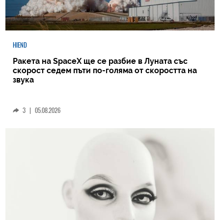
HIEND
Ракета на SpaceX ще се разбие в Луната със
скорост седем пъти по-голяма от скоростта на
звука
3
|
05.08.2026