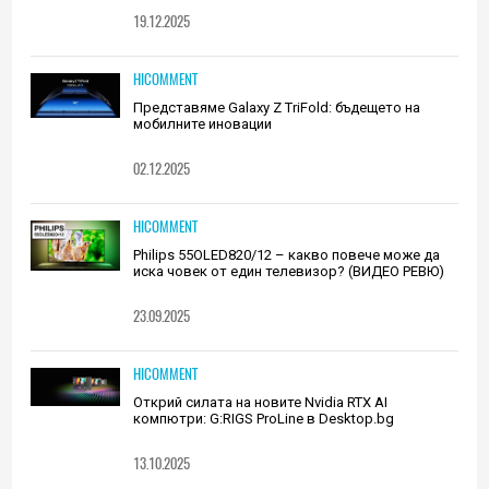
19.12.2025
HICOMMENT
Представяме Galaxy Z TriFold: бъдещето на
мобилните иновации
02.12.2025
HICOMMENT
Philips 55OLED820/12 – какво повече може да
иска човек от един телевизор? (ВИДЕО РЕВЮ)
23.09.2025
HICOMMENT
Открий силата на новите Nvidia RTX AI
компютри: G:RIGS ProLine в Desktop.bg
13.10.2025