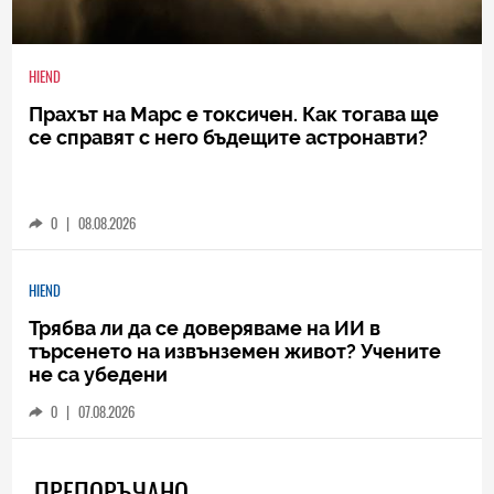
HIEND
Прахът на Марс е токсичен. Как тогава ще
се справят с него бъдещите астронавти?
0
|
08.08.2026
HIEND
Трябва ли да се доверяваме на ИИ в
търсенето на извънземен живот? Учените
не са убедени
0
|
07.08.2026
ПРЕПОРЪЧАНО