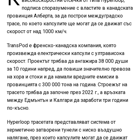
високоскоростни отсечки от типа Hyperloop,
подписа споразумение с властите в канадската
провинция Алберта, за да построи междуградско
трасе, по което капсулите ще могат да се движат със
скорост от над 1000 км/ч.
TransPod е френско-канадска компания, която
произвежда електрически капсули с ултрависока
скорост. Проектът трябва да ангажира 38 000 души
за 10 години напред, да повиши значително превоза
на хора и стоки и да намали вредните емисии в
провинцията с 300 000 тона на година. Строежът на
трасето трябва да започне през 2022 г., а връзката
между Едмънтън и Калгари да заработи три години
по-късно.
Hyperloop трасетата представляват система от
херметично затворени тунели с ниско въздушно
налягане, през които капсулите могат да се движат