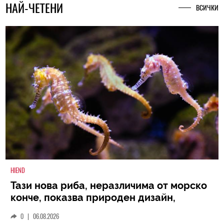
НАЙ-ЧЕТЕНИ
ВСИЧКИ
HIEND
Тази нова риба, неразличима от морско
конче, показва природен дизайн,
основан на уникалност и заемки
0
|
06.08.2026