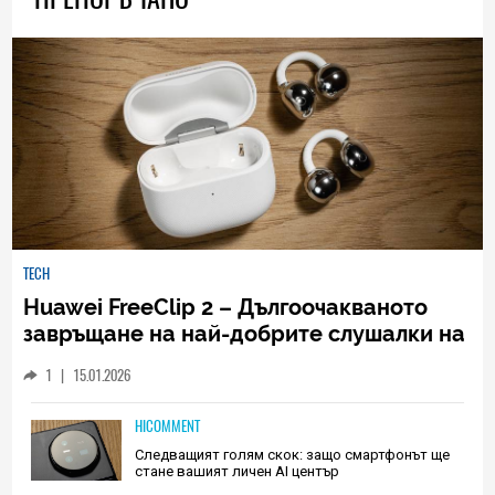
TECH
Huawei FreeClip 2 – Дългоочакваното
завръщане на най-добрите слушалки на
Huawei (РЕВЮ)
1
|
15.01.2026
HICOMMENT
Следващият голям скок: защо смартфонът ще
стане вашият личен AI център