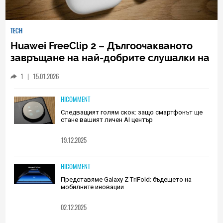
TECH
Huawei FreeClip 2 – Дългоочакваното
завръщане на най-добрите слушалки на
Huawei (РЕВЮ)
1
|
15.01.2026
HICOMMENT
Следващият голям скок: защо смартфонът ще
стане вашият личен AI център
19.12.2025
HICOMMENT
Представяме Galaxy Z TriFold: бъдещето на
мобилните иновации
02.12.2025