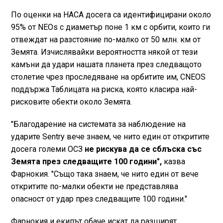
По оценки на НАСА досега са идентифицирани около
95% от NEOs с диаметър поне 1 км с орбити, които ги
отвеждат на разстояние по-малко от 50 млн. км от
Земята. Изчислявайки вероятността някой от тези
камъни да удари нашата планета през следващото
столетие чрез проследяване на орбитите им, CNEOS
поддържа Таблицата на риска, която класира най-
рисковите обекти около Земята.
"Благодарение на системата за наблюдение на
ударите Sentry вече знаем, че нито един от откритите
досега големи ОСЗ
не рискува да се сблъска със
Земята през следващите 100 години",
казва
Фарнокия. "Също така знаем, че нито един от вече
откритите по-малки обекти не представлява
опасност от удар през следващите 100 години."
Фарнокия и екипът обаче искат да разширят