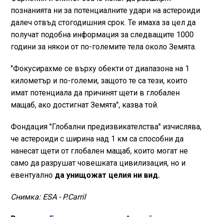
познанията ни за потенциалните удари на астероиди
далеч отвъд стогодишния срок. Те имаха за цел да
получат подобна информация за следващите 1000
години за някои от по-големите тела около Земята.
"Фокусирахме се върху обекти от диапазона на 1
километър и по-големи, защото те са тези, които
имат потенциала да причинят щети в глобален
мащаб, ако достигнат Земята", казва той.
Фондация "Глобални предизвикателства" изчислява,
че астероиди с ширина над 1 км са способни да
нанесат щети от глобален мащаб, които могат не
само да разрушат човешката цивилизация, но и
евентуално
да унищожат целия ни вид.
Снимка: ESA - P.Carril