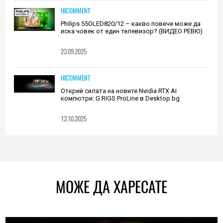
HICOMMENT
Philips 55OLED820/12 – какво повече може да
иска човек от един телевизор? (ВИДЕО РЕВЮ)
23.09.2025
HICOMMENT
Открий силата на новите Nvidia RTX AI
компютри: G:RIGS ProLine в Desktop.bg
13.10.2025
МОЖЕ ДА ХАРЕСАТЕ