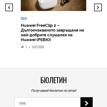
TECH
Huawei FreeClip 2 –
Дългоочакваното завръщане на
HICOMME
най-добрите слушалки на
Следв
Huawei (РЕВЮ)
смар
1
|
15.01.2026
личен
0
|
БЮЛЕТИН
Получавай бюлетин по email