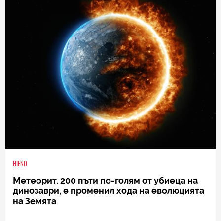
HIEND
Метеорит, 200 пъти по-голям от убиеца на
динозаври, е променил хода на еволюцията
на Земята