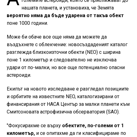
големите астероиди, които се приближават до
нашата планета, и установиха, че Земята
вероятно няма да бъде ударена от такъв обект
поне 1000 години.
Може би обаче все още няма да можете да
въздъхнете с облекчение: новосъздаденият каталог
разглежда близкоизточни обекти (NEO) с ширина
поне 1 километър и следователно не изключва
удари от по-малки, но все още потенциално опасни
астероиди.
Екипът на новото изследване е разгледал позициите
и орбитите на известните NEO, каталогизирани от
финансирания от НАСА Център за малки планети към
Смитсоновата астрофизична обсерватория (SAO).
"Фокусирахме се върху
обектите, по-големи от 1
километър,
и се опитахме да ги класифицираме по