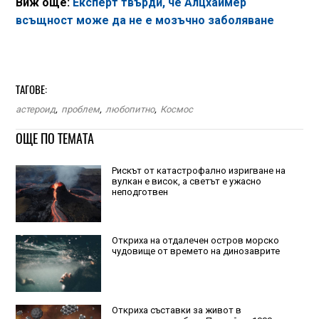
Виж още:
Експерт твърди, че Алцхаймер
всъщност може да не е мозъчно заболяване
ТАГОВЕ:
астероид
,
проблем
,
любопитно
,
Космос
ОЩЕ ПО ТЕМАТА
Рискът от катастрофално изригване на
вулкан е висок, а светът е ужасно
неподготвен
Откриха на отдалечен остров морско
чудовище от времето на динозаврите
Откриха съставки за живот в