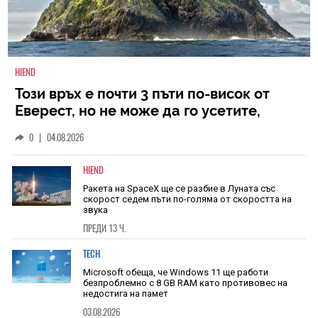
HIEND
Този връх е почти 3 пъти по-висок от
Еверест, но не може да го усетите,
защото се издига в рамките на 600 км
0
|
04.08.2026
HIEND
Ракета на SpaceX ще се разбие в Луната със
скорост седем пъти по-голяма от скоростта на
звука
ПРЕДИ 13 Ч.
TECH
Microsoft обеща, че Windows 11 ще работи
безпроблемно с 8 GB RAM като противовес на
недостига на памет
03.08.2026