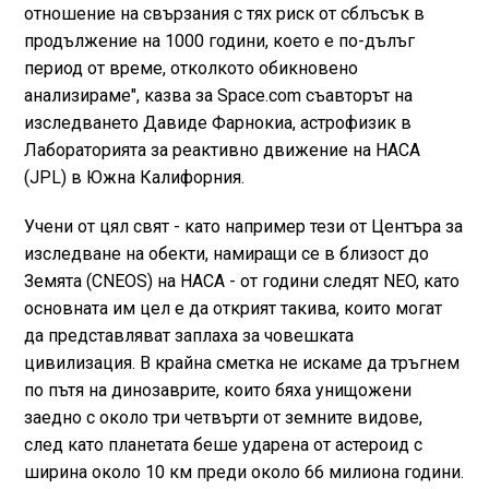
отношение на свързания с тях риск от сблъсък в
продължение на 1000 години, което е по-дълъг
период от време, отколкото обикновено
анализираме", казва за Space.com съавторът на
изследването Давиде Фарнокиа, астрофизик в
Лабораторията за реактивно движение на НАСА
(JPL) в Южна Калифорния.
Учени от цял свят - като например тези от Центъра за
изследване на обекти, намиращи се в близост до
Земята (CNEOS) на НАСА - от години следят NEO, като
основната им цел е да открият такива, които могат
да представляват заплаха за човешката
цивилизация. В крайна сметка не искаме да тръгнем
по пътя на динозаврите, които бяха унищожени
заедно с около три четвърти от земните видове,
след като планетата беше ударена от астероид с
ширина около 10 км преди около 66 милиона години.