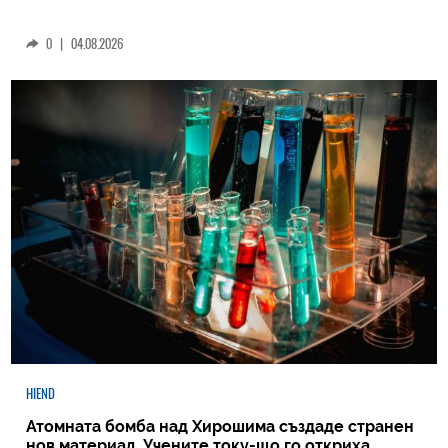
0
|
04.08.2026
HIEND
Атомната бомба над Хирошима създаде странен
нов материал. Учените току-що го откриха