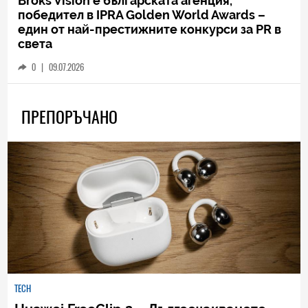
Broks Vision е българската агенция,
победител в IPRA Golden World Awards –
един от най-престижните конкурси за PR в
света
0
|
09.07.2026
ПРЕПОРЪЧАНО
TECH