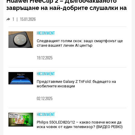
Huawei FreeClip 2 – Дългоочакваното
завръщане на най-добрите слушалки на
Huawei (РЕВЮ)
1
|
15.01.2026
HICOMMENT
Следващият голям скок: защо смартфонът ще
стане вашият личен AI център
19.12.2025
HICOMMENT
Представяме Galaxy Z TriFold: бъдещето на
мобилните иновации
02.12.2025
HICOMMENT
Philips 55OLED820/12 – какво повече може да
иска човек от един телевизор? (ВИДЕО РЕВЮ)