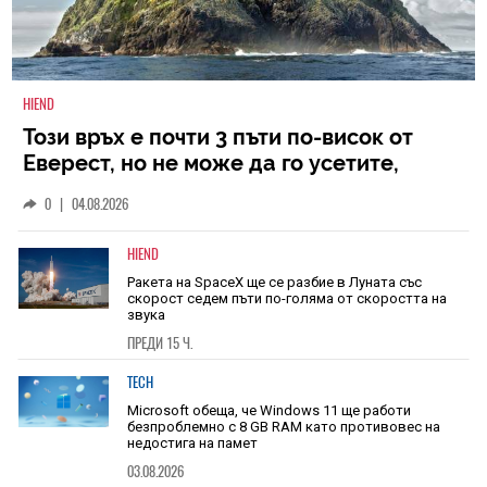
HIEND
Този връх е почти 3 пъти по-висок от
Еверест, но не може да го усетите,
защото се издига в рамките на 600 км
0
|
04.08.2026
HIEND
Ракета на SpaceX ще се разбие в Луната със
скорост седем пъти по-голяма от скоростта на
звука
ПРЕДИ 15 Ч.
TECH
Microsoft обеща, че Windows 11 ще работи
безпроблемно с 8 GB RAM като противовес на
недостига на памет
03.08.2026