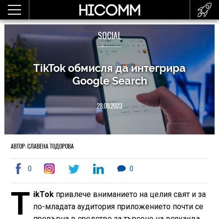
SOCIAL
TikTok обмисля да интегрира
Google Search
28.09.2023
АВТОР: СЛАВЕНА ТОДОРОВА
0
0
T
ikTok
привлече вниманието на целия свят и за
по-младата аудитория приложението почти се
превърна в средство за търсене на всякаква