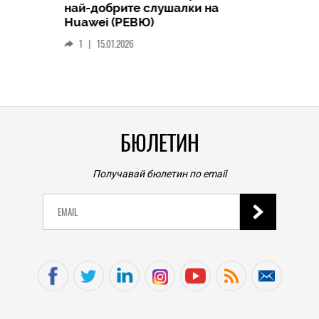
HICOMME
най-добрите слушалки на
Следв
Huawei (РЕВЮ)
смар
1
|
15.01.2026
личен
0
|
БЮЛЕТИН
Получавай бюлетин по email