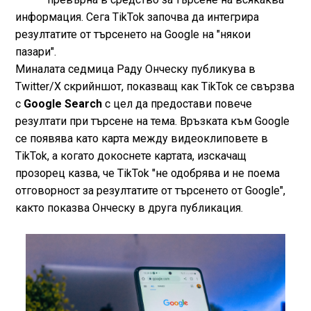
информация. Сега TikTok започва да интегрира
резултатите от търсенето на Google на "някои
пазари".
Миналата седмица Раду Онческу публикува в
Twitter/X скрийншот, показващ как TikTok се свързва
с
Google Search
с цел да предостави повече
резултати при търсене на тема. Връзката към Google
се появява като карта между видеоклиповете в
TikTok, а когато докоснете картата, изскачащ
прозорец казва, че TikTok "не одобрява и не поема
отговорност за резултатите от търсенето от Google",
както показва Онческу в друга публикация.