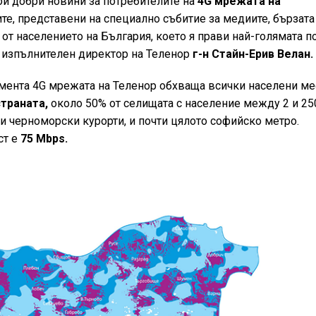
и добри новини за потребителите на
4G мрежата на
е, представени на специално събитие за медиите, бързата
%
от населението на България, което я прави най-голямата п
т изпълнителен директор на Теленор
г-н Стайн-Ерив Велан.
мента 4G мрежата на Теленор обхваща всички населени ме
страната,
около 50% от селищата с население между 2 и 25
и черноморски курорти, и почти цялото софийско метро.
ст е
75 Mbps.