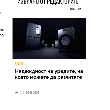
ИЗБРАНО ОТ РЕДАКТОРИТЕ
ВСИЧКИ
о
ста
00
TECH
Samsung Galaxy Z Fold8
Ultra – ново име, познато
представяне
0
|
04.08.2026