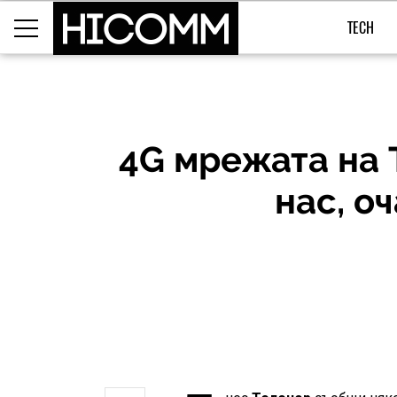
TECH
4G мрежата на 
нас, о