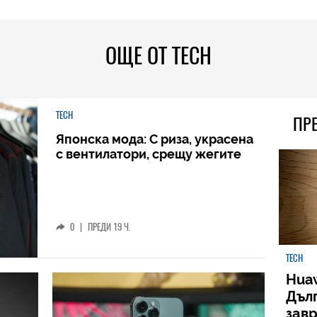
ОЩЕ ОТ TECH
TECH
ПР
Японска мода: С риза, украсена
с вентилатори, срещу жегите
0
|
ПРЕДИ 19 Ч.
TECH
Huaw
Дъл
зав