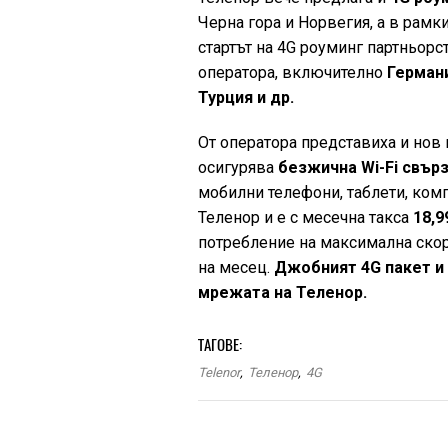
Черна гора и Норвегия, а в рамк
стартът на 4G роуминг партньорс
оператора, включително
Германи
Турция и др.
От оператора представиха и нов п
осигурява
безжична Wi-Fi свър
мобилни телефони, таблети, ком
Теленор и е с месечна такса
18,9
потребление на максимална скор
на месец.
Джобният 4G пакет и
мрежата на Теленор.
ТАГОВЕ:
Telenor
,
Теленор
,
4G