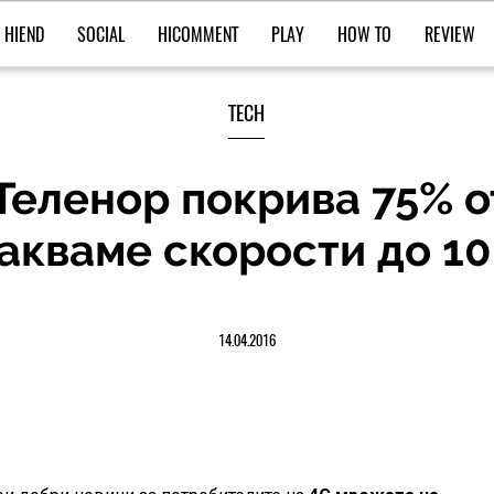
HIEND
SOCIAL
HICOMMENT
PLAY
HOW TO
REVIEW
TECH
Теленор покрива 75% о
чакваме скорости до 1
14.04.2016