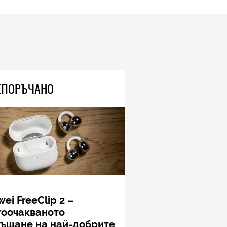
ЕПОРЪЧАНО
ei FreeClip 2 –
гоочакваното
ръщане на най-добрите