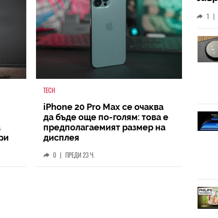
слу
1
|
TECH
iPhone 20 Pro Max се очаква
да бъде още по-голям: това е
а
предполагаемият размер на
ри
дисплея
0
|
ПРЕДИ 23 Ч.