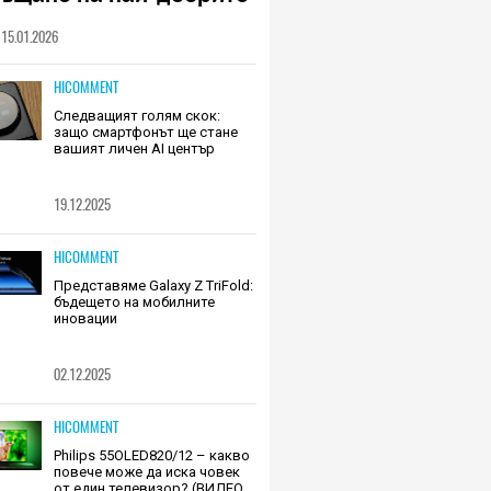
шалки на Huawei (РЕВЮ)
15.01.2026
HICOMMENT
Следващият голям скок:
защо смартфонът ще стане
вашият личен AI център
19.12.2025
HICOMMENT
Представяме Galaxy Z TriFold:
бъдещето на мобилните
иновации
02.12.2025
HICOMMENT
Philips 55OLED820/12 – какво
повече може да иска човек
от един телевизор? (ВИДЕО