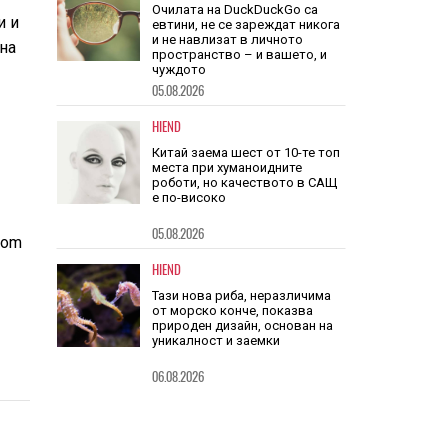
звука
и и
TECH
 на
Очилата на DuckDuckGo са
евтини, не се зареждат никога
и не навлизат в личното
пространство – и вашето, и
чуждото
05.08.2026
–
HIEND
Китай заема шест от 10-те топ
места при хуманоидните
роботи, но качеството в САЩ
com
е по-високо
05.08.2026
HIEND
Тази нова риба, неразличима
от морско конче, показва
природен дизайн, основан на
уникалност и заемки
06.08.2026