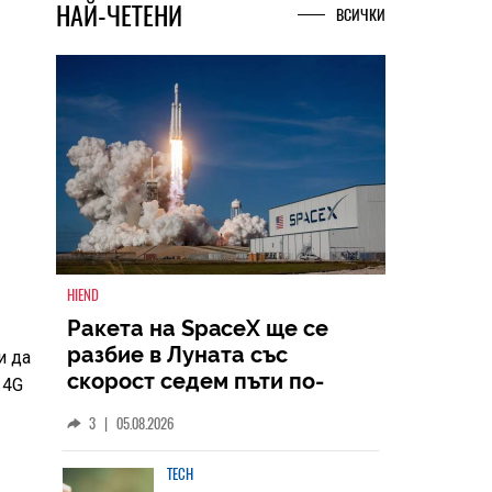
НАЙ-ЧЕТЕНИ
ВСИЧКИ
а
HIEND
и да
 4G
Ракета на SpaceX ще се
разбие в Луната със
скорост седем пъти по-
голяма от скоростта на
3
|
05.08.2026