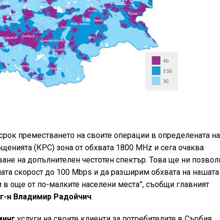
срок преместването на своите операции в определената н
щенията (КРС) зона от обхвата 1800 MHz и сега очаква
ване на допълнителен честотен спектър. Това ще ни позвол
та скорост до 100 Мbps и да разширим обхвата на нашата
 в още от по-малките населени места”, съобщи главният
г-н Владимир Радойчич
.
минг
услуги на своите клиенти за потребителите в Сърбия,