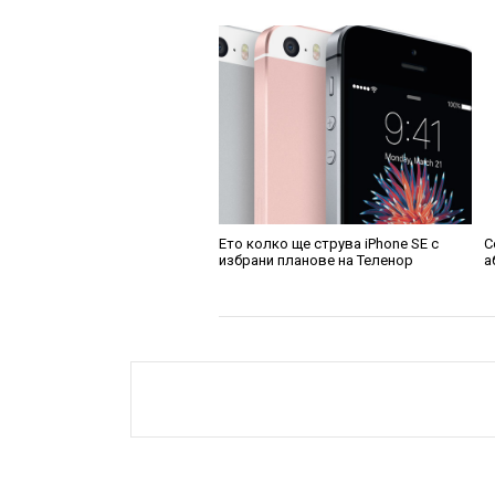
Ето колко ще струва iPhone SE с
C
избрани планове на Теленор
а