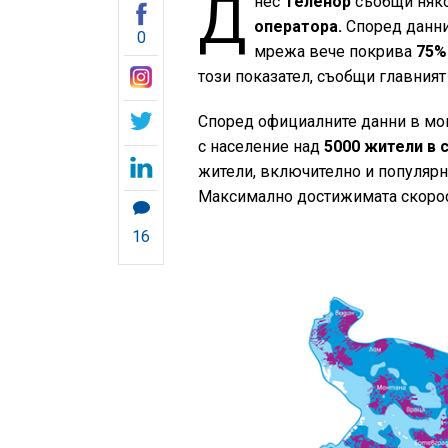
Д
нес
Теленор
съобщи няко
оператора.
Според даннит
0
мрежа вече покрива
75
този показател, съобщи главния
Според официалните данни в мо
с население над
5000 жители в 
жители, включително и популярн
Максимално достижимата скоро
16