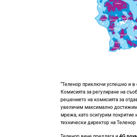
“Теленор приключи успешно и в 
Комисията за регулиране на съоб
решението на комисията за отда
увеличим максимално достижима
мрежа, като осигурим покритие и
технически директор на Теленор
Теленор вече предлага и
4G роу