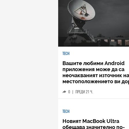
TECH
Вашите любими Android
приложения може да са
неочакваният източник н
местоположението ви до
когато не го споделяте
0
|
ПРЕДИ 21 Ч.
TECH
Новият MacBook Ultra
обещава значително по-