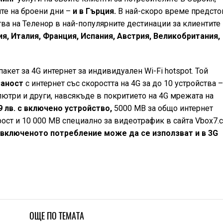
ите на брoени дни –
и в Гърция.
В най-скоро време предсто
тва на Теленор в най-популярните дестинации за клиентите
я, Италия, Франция, Испания, Австрия, Великобритания,
акет за 4G интернет за индивидуален Wi-Fi hotspot. Той
заност
с интернет със скоростта на 4G за до 10 устройства 
пютри и други, навсякъде в покритието на 4G мрежата на
9 лв. с включено устройство,
5000 МВ за общо интернет
ост и 10 000 МВ специално за видеотрафик в сайта Vbox7.
 включеното потребление може да се използват и в 3G
ОЩЕ ПО ТЕМАТА