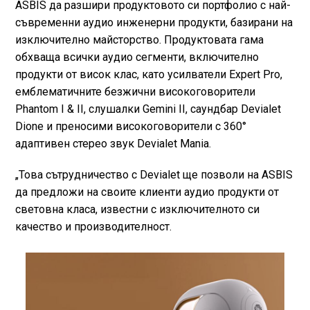
ASBIS да разшири продуктовото си портфолио с най-
съвременни аудио инженерни продукти, базирани на
изключително майсторство. Продуктовата гама
обхваща всички аудио сегменти, включително
продукти от висок клас, като усилватели Expert Pro,
емблематичните безжични високоговорители
Phantom I & II, слушалки Gemini II, саундбар Devialet
Dione и преносими високоговорители с 360°
адаптивен стерео звук Devialet Mania.
„Това сътрудничество с Devialet ще позволи на ASBIS
да предложи на своите клиенти аудио продукти от
световна класа, известни с изключителното си
качество и производителност.