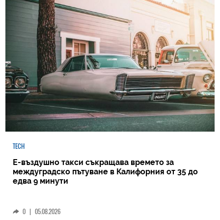
TECH
Е-въздушно такси съкращава времето за
междуградско пътуване в Калифорния от 35 до
едва 9 минути
0
|
05.08.2026