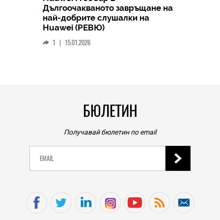
Дългоочакваното завръщане на
HICOMME
най-добрите слушалки на
Следв
Huawei (РЕВЮ)
смар
1
|
15.01.2026
личен
0
|
БЮЛЕТИН
Получавай бюлетин по email