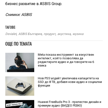
бизнес развитие в ASBIS Group.
Снимки: ASBIS
ТАГОВЕ:
Devialet
,
ASBIS България
,
продукт
,
акустика
,
музика
ОЩЕ ПО ТЕМАТА
Meta показа инструмент за изкуствен
интелект, който позволява да
редактирате аудио и да говорите на 6
езика
Нов PS5 ъпдейт увеличава капацитета на
SSD до 8 TB, добавя нови аудио и социални
функции
Huawei FreeBuds Pro 3 - прелестен дизайн и
премиум аудио (ВИДЕО РЕВЮ)