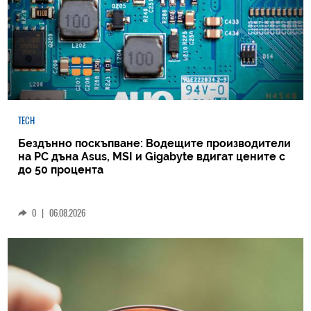
TECH
Бездънно поскъпване: Водещите производители
на РС дъна Asus, MSI и Gigabyte вдигат цените с
до 50 процента
0
|
06.08.2026