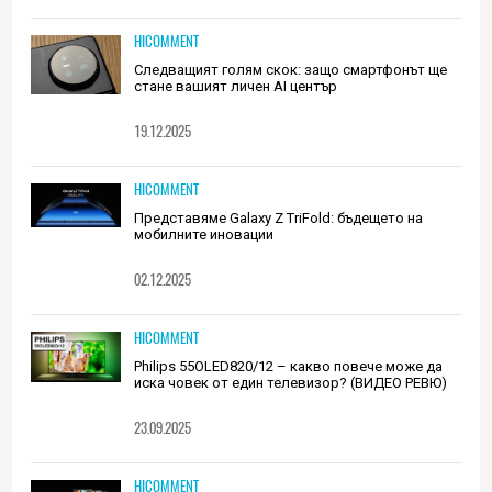
HICOMMENT
Следващият голям скок: защо смартфонът ще
стане вашият личен AI център
19.12.2025
HICOMMENT
Представяме Galaxy Z TriFold: бъдещето на
мобилните иновации
02.12.2025
HICOMMENT
Philips 55OLED820/12 – какво повече може да
иска човек от един телевизор? (ВИДЕО РЕВЮ)
23.09.2025
HICOMMENT