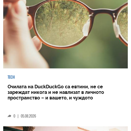
TECH
Очилата на DuckDuckGo са евтини, не се
зареждат никога и не навлизат в личното
пространство – и вашето, и чуждото
0
|
05.08.2026