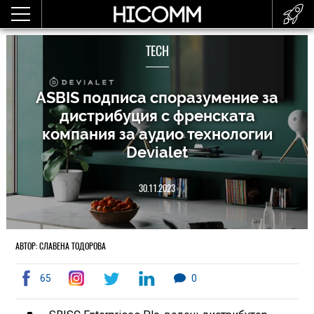
TECH
ASBIS подписа споразумение за
дистрибуция с френската
компания за аудио технологии
Devialet
30.11.2023
АВТОР: СЛАВЕНА ТОДОРОВА
65
0