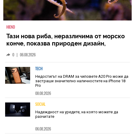
HIEND
Тази нова риба, неразличима от морско
конче, показва природен дизайн,
основан на уникалност и заемки
0
|
06.08.2026
TECH
Недостигът на DRAM за чиповете A20 Pro може да
застраши значително наличностите на iPhone 18
Pro
08.08.2026
SOCIAL
Надеждност на уредите, на която можете да
разчитате
06.08.2026