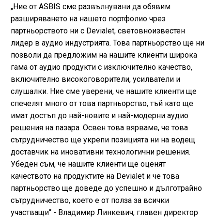
„Ние от ASBIS сме развълнувани да обявим
разширяването на нашето портфолио чрез
партньорството ни с Devialet, световноизвестен
лидер в аудио индустрията. Това партньорство ще ни
позволи да предложим на нашите клиенти широка
гама от аудио продукти с изключително качество,
включително високоговорители, усилватели и
слушалки. Ние сме уверени, че нашите клиенти ще
спечелят много от това партньорство, тъй като ще
имат достъп до най-новите и най-модерни аудио
решения на пазара. Освен това вярваме, че това
сътрудничество ще укрепи позицията ни на водещ
доставчик на иновативни технологични решения.
Убеден съм, че нашите клиенти ще оценят
качеството на продуктите на Devialet и че това
партньорство ще доведе до успешно и дълготрайно
сътрудничество, което е от полза за всички
участващи“ - Владимир Линкевич, главен директор