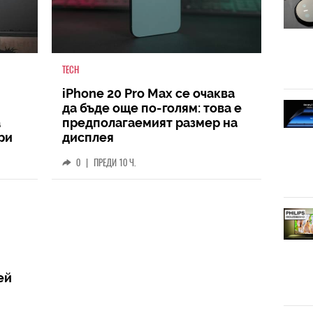
TECH
iPhone 20 Pro Max се очаква
да бъде още по-голям: това е
а
предполагаемият размер на
ри
дисплея
0
|
ПРЕДИ 10 Ч.
ей