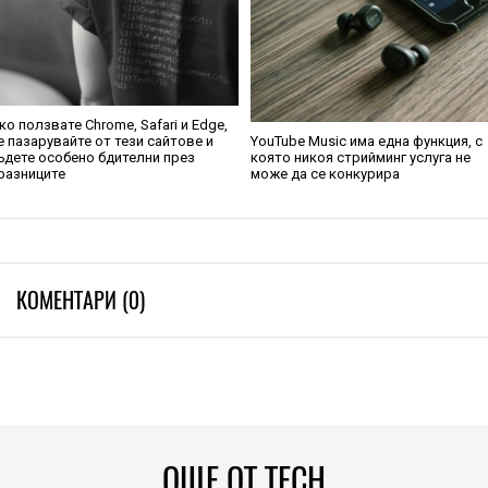
ко ползвате Chrome, Safari и Edge,
е пазарувайте от тези сайтове и
YouTube Music има една функция, с
ъдете особено бдителни през
която никоя стрийминг услуга не
разниците
може да се конкурира
КОМЕНТАРИ (0)
ОЩЕ ОТ TECH