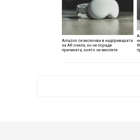
А
Amazon се включва в надпреварата
н
за AR очила, но не поради
б
причината, която си мислите
п