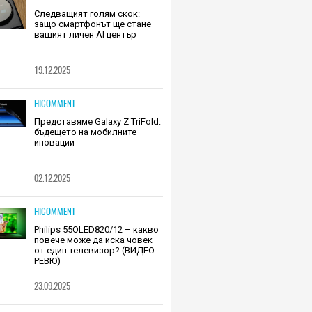
Следващият голям скок:
защо смартфонът ще стане
вашият личен AI център
19.12.2025
HICOMMENT
Представяме Galaxy Z TriFold:
бъдещето на мобилните
иновации
02.12.2025
HICOMMENT
Philips 55OLED820/12 – какво
повече може да иска човек
от един телевизор? (ВИДЕО
РЕВЮ)
23.09.2025