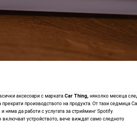
всички аксесоари с марката
Car Thing,
няколко месеца сле
а прекрати производството на продукта. От тази седмица Ca
и няма да работи с услугата за стрийминг Spotify.
то включват устройството, вече виждат само следното