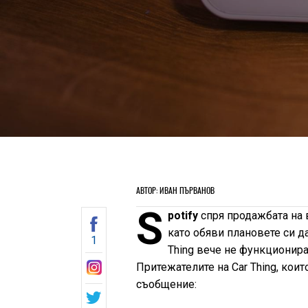
АВТОР: ИВАН ПЪРВАНОВ
S
potify
спря продажбата на 
като обяви плановете си д
1
Thing вече не функционира 
Притежателите на Car Thing, кои
съобщение: