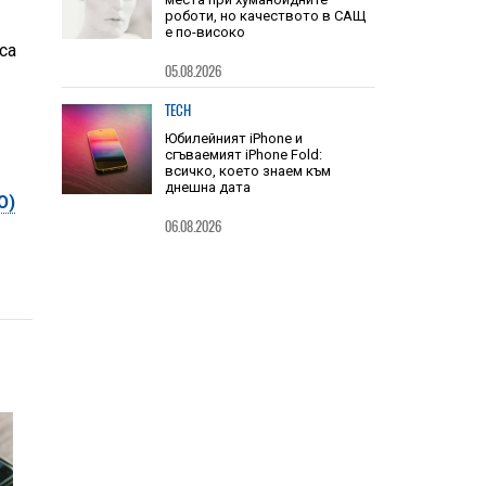
HIEND
Китай заема шест от 10-те топ
са
места при хуманоидните
роботи, но качеството в САЩ
е по-високо
05.08.2026
TECH
Юбилейният iPhone и
Ю)
сгъваемият iPhone Fold:
всичко, което знаем към
днешна дата
06.08.2026