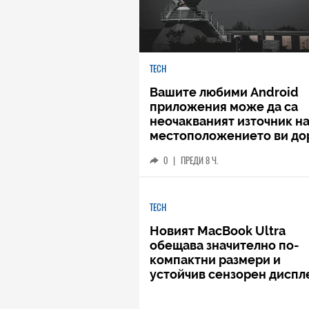
TECH
Вашите любими Android
приложения може да са
неочакваният източник н
местоположението ви до
когато не го споделяте
0
|
ПРЕДИ 8 Ч.
TECH
Новият MacBook Ultra
обещава значително по-
компактни размери и
устойчив сензорен диспл