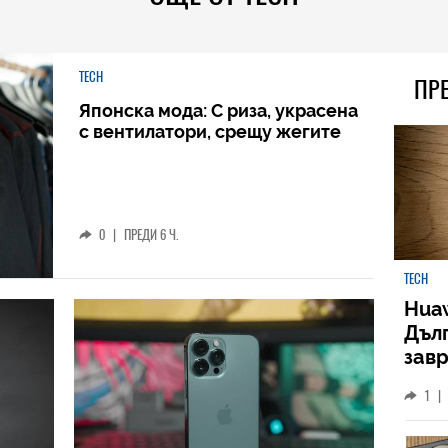
TECH
ПР
Японска мода: С риза, украсена
с вентилатори, срещу жегите
0
|
ПРЕДИ 6 Ч.
TECH
Huaw
Дъл
зав
слу
1
|