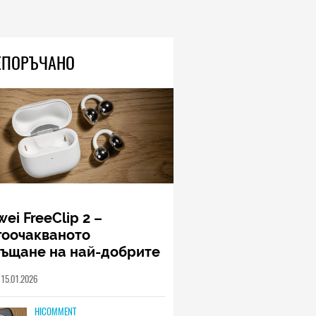
ЕПОРЪЧАНО
ei FreeClip 2 –
гоочакваното
ръщане на най-добрите
шалки на Huawei (РЕВЮ)
15.01.2026
HICOMMENT