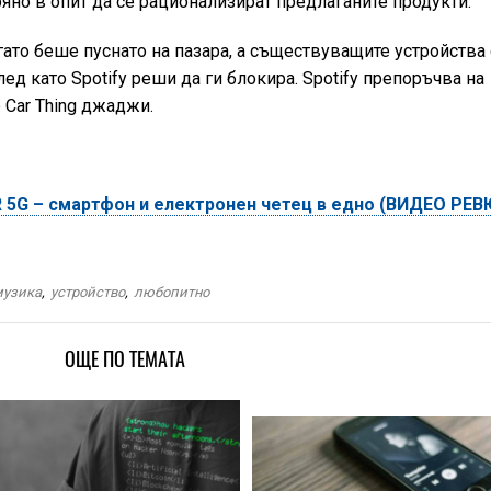
спряно в опит да се рационализират предлаганите продукти.
огато беше пуснато на пазара, а съществуващите устройства 
ед като Spotify реши да ги блокира. Spotify препоръчва на
 Car Thing джаджи.
 5G – смартфон и електронен четец в едно (ВИДЕО РЕВ
музика
,
устройство
,
любопитно
ОЩЕ ПО ТЕМАТА