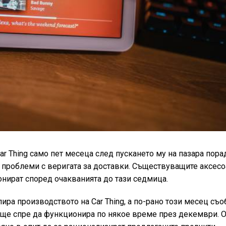
Car Thing само пет месеца след пускането му на пазара пора
 проблеми с веригата за доставки. Съществуващите аксес
онират според очакванията до тази седмица.
пира производството на Car Thing, а по-рано този месец съ
о ще спре да функционира по някое време през декември. 