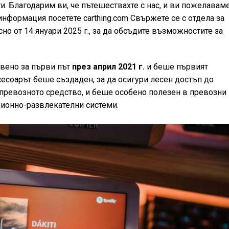
оти. Благодарим ви, че пътешествахте с нас, и ви пожелавам
информация посетете carthing.com Свържете се с отдела за
но от 14 януари 2025 г., за да обсъдите възможностите за
тавено за първи път
през април 2021 г.
и беше първият
ксесоарът беше създаден, за да осигури лесен достъп до
 в превозното средство, и беше особено полезен в превозни
ионно-развлекателни системи.