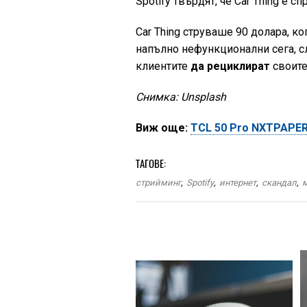
Spotify твърдят, че Car Thing е 
Car Thing струваше 90 долара, к
напълно нефункционални сега, сл
клиентите
да рециклират
своите
Снимка: Unsplash
Виж още:
TCL 50 Pro NXTPAPER
ТАГОВЕ:
стрийминг
,
Spotify
,
интернет
,
скандал
,