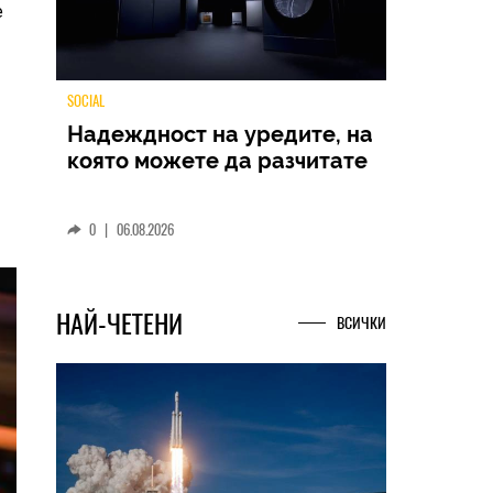
е
TECH
Samsung Galaxy Z Fold8
Ultra – ново име, познато
представяне
0
|
04.08.2026
НАЙ-ЧЕТЕНИ
ВСИЧКИ