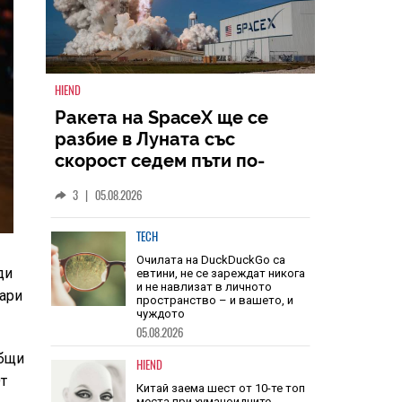
HIEND
Ракета на SpaceX ще се
разбие в Луната със
скорост седем пъти по-
голяма от скоростта на
3
|
05.08.2026
звука
ди
TECH
оари
Очилата на DuckDuckGo са
евтини, не се зареждат никога
и не навлизат в личното
пространство – и вашето, и
общи
чуждото
От
05.08.2026